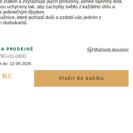
zlatem a zvýrazňuje jejich přirozený, jemně tajemný lesk.
u uchyceny tak, aby zachytily světlo z každého úhlu a
rk jedinečným třpytem.
áušnice, které pohladí duši a ozdobí vás jedním z
ch drahokamů
NA PRODEJNĚ
Možnosti doručení
9G-01-0800
t do:
12.08.2026
Měrná
 Kč
cena: