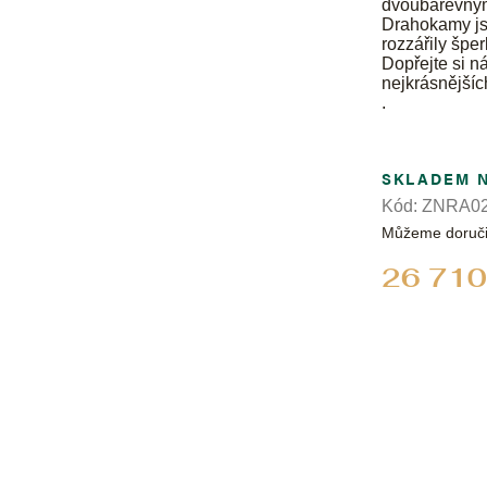
dvoubarevným 
Drahokamy jso
rozzářily špe
Dopřejte si n
nejkrásnější
.
SKLADEM 
Kód:
ZNRA02
Můžeme doruči
26 710