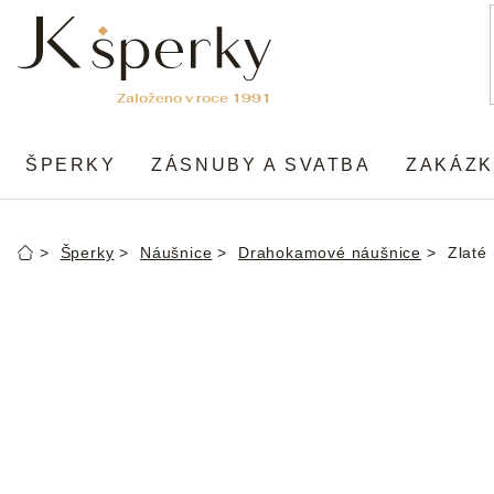
Přejít
na
obsah
ŠPERKY
ZÁSNUBY A SVATBA
ZAKÁZK
Šperky
Náušnice
Drahokamové náušnice
Zlaté
Domů