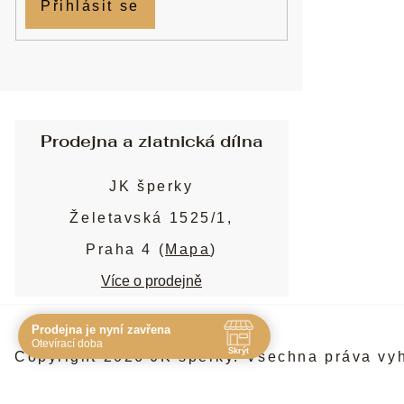
Přihlásit se
Prodejna a zlatnická dílna
JK šperky
Želetavská 1525/1,
Praha 4 (
Mapa
)
Více o prodejně
Prodejna je nyní zavřena
Navštivte nás osobně
Otevírací doba
Skrýt
Copyright 2026
JK šperky
. Všechna práva vy
Čas
Pauza
Po
10:00 - 19:00
-
Út
10:00 - 19:00
-