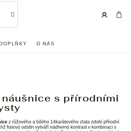
Nákup
Přihlášení
košík
DOPLŇKY
O NÁS
 náušnice s přírodními
ysty
ice
z růžového a bílého 14karátového zlata zdobí přírodní
chž fialový odstín vytváří nádherný kontrast v kombinaci s