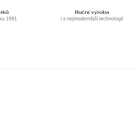
erků
Ruční výroba
oku 1991
i s nejmodernější technologií