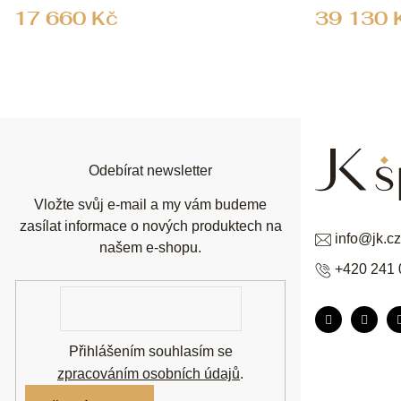
17 660 Kč
39 130 
Z
á
p
a
t
í
Odebírat newsletter
Vložte svůj e-mail a my vám budeme
zasílat informace o nových produktech na
info
@
jk.cz
našem e-shopu.
+420 241 
E-
mail
Přihlášením souhlasím se
zpracováním osobních údajů
.