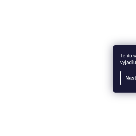
Tento 
vyjadřu
Nast