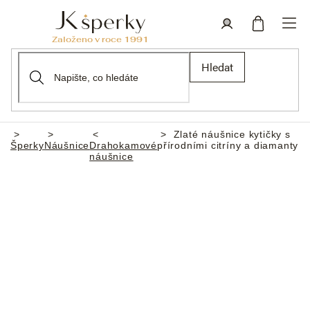
Přejít
na
obsah
Nákupní
Přihlášení
Hledat
košík
Zlaté náušnice kytičky s
Domů
Šperky
Náušnice
Drahokamové
přírodními citríny a diamanty
náušnice