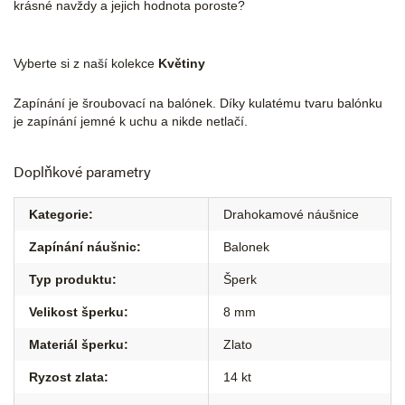
krásné navždy a jejich hodnota poroste?
Vyberte si z naší kolekce
Květiny
Zapínání je šroubovací na balónek. Díky kulatému tvaru balónku
je zapínání jemné k uchu a nikde netlačí.
Doplňkové parametry
Kategorie
:
Drahokamové náušnice
Zapínání náušnic
:
Balonek
Typ produktu
:
Šperk
Velikost šperku
:
8 mm
Materiál šperku
:
Zlato
Ryzost zlata
:
14 kt