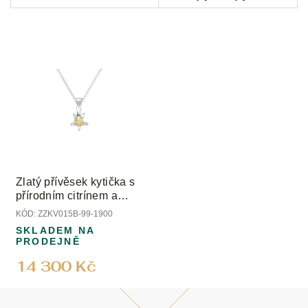
Zlatý přívěsek kytička s
přírodním citrínem a
diamanty
KÓD:
ZZKV015B-99-1900
SKLADEM NA
PRODEJNĚ
14 300 Kč
Z