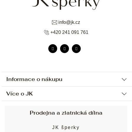
info
@
jk.cz
+420 241 091 761
Informace o nákupu
Více o JK
Ochrana osobních údajů
Způsob platby a dopravy
Náš příběh
Prodejna a zlatnická dílna
Sjednání osobní schůzky
Náš tým
Obchodní podmínky
JK šperky
Design a výroba