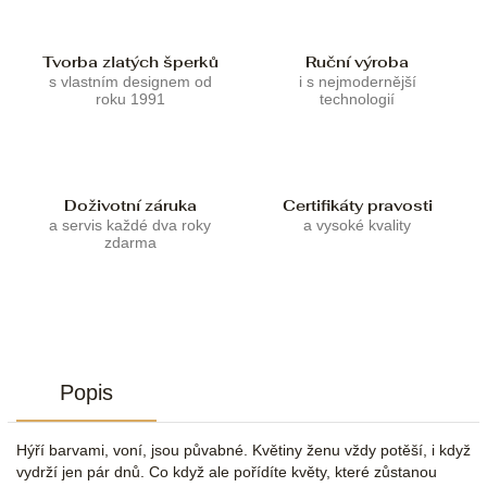
Tvorba zlatých šperků
Ruční výroba
s vlastním designem od
i s nejmodernější
roku 1991
technologií
Doživotní záruka
Certifikáty pravosti
a servis každé dva roky
a vysoké kvality
zdarma
Popis
Hýří barvami, voní, jsou půvabné. Květiny ženu vždy potěší, i když
vydrží jen pár dnů. Co když ale pořídíte květy, které zůstanou