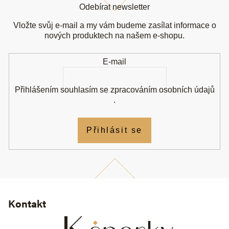
á
Odebírat newsletter
p
a
Vložte svůj e-mail a my vám budeme zasílat informace o
t
nových produktech na našem e-shopu.
í
E-mail
Přihlášením souhlasím se
zpracováním osobních údajů
.
Přihlásit se
Kontakt