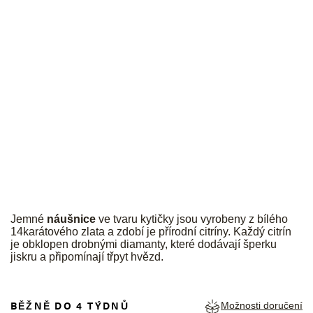
JK
Jemné
náušnice
ve tvaru kytičky jsou vyrobeny z bílého
14karátového zlata a zdobí je přírodní citríny. Každý citrín
je obklopen drobnými diamanty, které dodávají šperku
jiskru a připomínají třpyt hvězd.
BĚŽNĚ DO 4 TÝDNŮ
Možnosti doručení