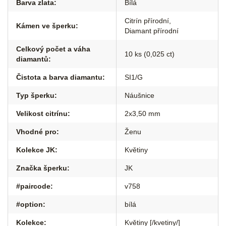
Barva zlata
:
Bílá
Citrín přírodní
,
Kámen ve šperku
:
Diamant přírodní
Celkový počet a váha
10 ks (0,025 ct)
diamantů
:
Čistota a barva diamantu
:
SI1/G
Typ šperku
:
Náušnice
Velikost citrínu
:
2x3,50 mm
Vhodné pro
:
Ženu
Kolekce JK
:
Květiny
Značka šperku
:
JK
#paircode
:
v758
#option
:
bílá
Kolekce
:
Květiny [/kvetiny/]