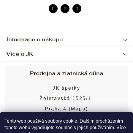
Informace o nákupu
Více o JK
Ochrana osobních údajů
Způsob platby a dopravy
Náš příběh
Prodejna a zlatnická dílna
Sjednání osobní schůzky
Náš tým
Obchodní podmínky
JK šperky
Design a výroba
Puncovní značky
Želetavská 1525/1,
Služby
Cookies
Praha 4 (
Mapa
)
Blog
Více o prodejně
Nejčastější dotazy
Tento web používá soubory cookie. Dalším procházením
tohoto webu vyjadřujete souhlas s jejich používáním. Více