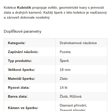
Kolekce
Kubistik
propojuje světlo, geometrické tvary s jemností
zlata a drahých kamenů. Každý šperk z této kolekce je nadčasový
a zároveň dokonale nositelný.
Doplňkové parametry
Kategorie
:
Drahokamové náušnice
Zapínání náušnic
:
Puzeta
Typ produktu
:
Šperk
Velikost šperku
:
18 mm
Materiál šperku
:
Zlato
Ryzost zlata
:
14 kt
Barva zlata
:
Žlutá
,
Růžová
Diamant přírodní
,
Kámen ve šperku
:
Tsavorit přírodní