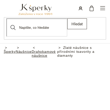
Přejít
na
obsah
Nákupní
Přihlášení
Hledat
košík
Zlaté náušnice s
Domů
Šperky
Náušnice
Drahokamové
přírodními tsavority a
náušnice
diamanty