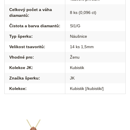
Celkový počet a váha
8 ks (0,096 ct)
diamantů
:
Čistota a barva diamantů
:
SI1/G
Typ šperku
:
Náušnice
Velikost tsavoritů
:
14 ks 1,5mm
Vhodné pro
:
Ženu
Kolekce JK
:
Kubistik
Značka šperku
:
JK
Kolekce
:
Kubistik [/kubistik/]