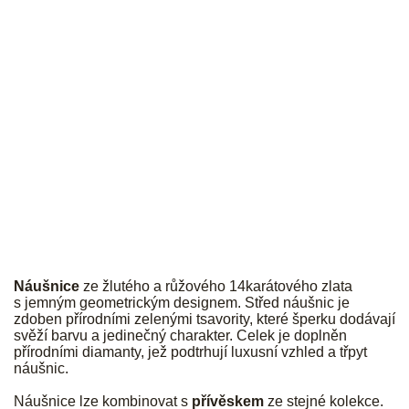
JK
Náušnice
ze žlutého a růžového 14karátového zlata
s jemným geometrickým designem. Střed náušnic je
zdoben přírodními zelenými tsavority, které šperku dodávají
svěží barvu a jedinečný charakter. Celek je doplněn
přírodními diamanty, jež podtrhují luxusní vzhled a třpyt
náušnic.
Náušnice lze kombinovat s
přívěskem
ze stejné kolekce.