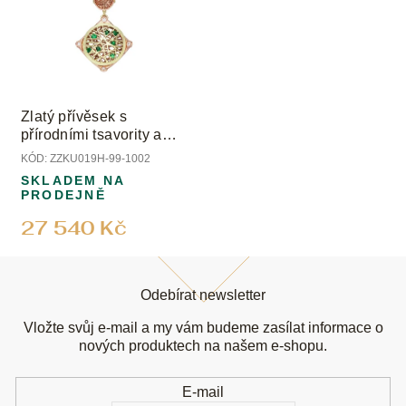
Zlatý přívěsek s
přírodními tsavority a
diamanty
KÓD:
ZZKU019H-99-1002
SKLADEM NA
PRODEJNĚ
27 540 Kč
Z
á
Odebírat newsletter
p
a
Vložte svůj e-mail a my vám budeme zasílat informace o
t
nových produktech na našem e-shopu.
í
E-mail