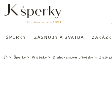
Přejít
na
obsah
ŠPERKY
ZÁSNUBY A SVATBA
ZAKÁZK
Šperky
Přívěsky
Drahokamové přívěsky
Zlatý p
Domů