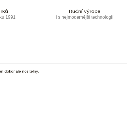
erků
Ruční výroba
oku 1991
i s nejmodernější technologií
eň dokonale nositelný.