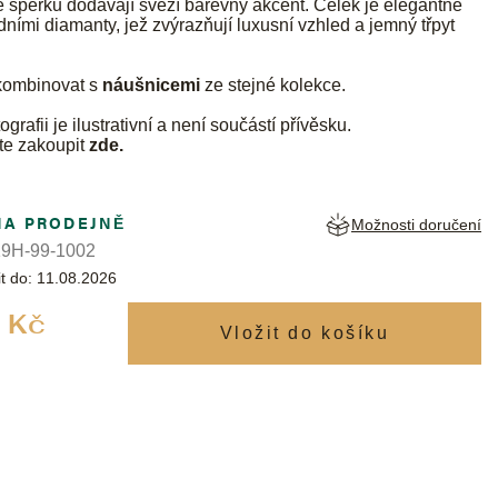
eré šperku dodávají svěží barevný akcent. Celek je elegantně
dními diamanty, jež zvýrazňují luxusní vzhled a jemný třpyt
 kombinovat s
náušnicemi
ze stejné kolekce.
ografii je ilustrativní a není součástí přívěsku.
te zakoupit
zde
.
NA PRODEJNĚ
Možnosti doručení
9H-99-1002
t do:
11.08.2026
Měrná
 Kč
cena: