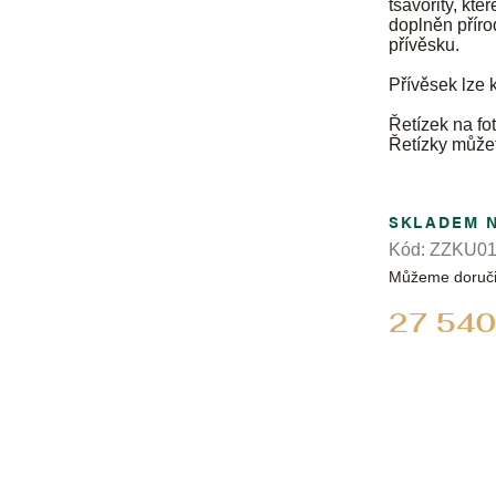
tsavority, kt
doplněn příro
přívěsku.
Přívěsek lze
Řetízek na fot
Řetízky může
SKLADEM 
Kód:
ZZKU01
Můžeme doruči
27 540