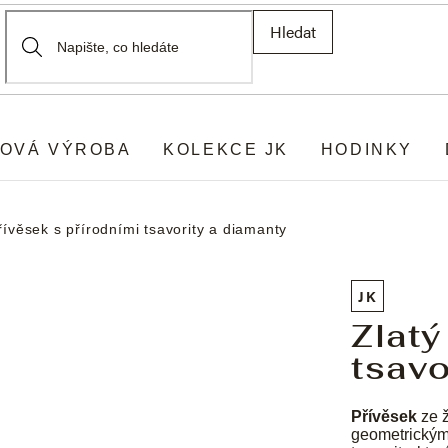
Hledat
OVÁ VÝROBA
KOLEKCE JK
HODINKY
řívěsek s přírodními tsavority a diamanty
JK
Zlatý
tsavo
Přívěsek
ze ž
geometrickým