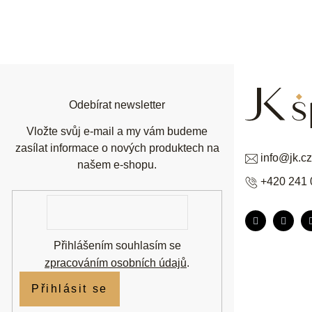
Z
á
p
a
t
í
Odebírat newsletter
Vložte svůj e-mail a my vám budeme
zasílat informace o nových produktech na
info
@
jk.cz
našem e-shopu.
+420 241 
E-
mail
Přihlášením souhlasím se
zpracováním osobních údajů
.
Přihlásit se