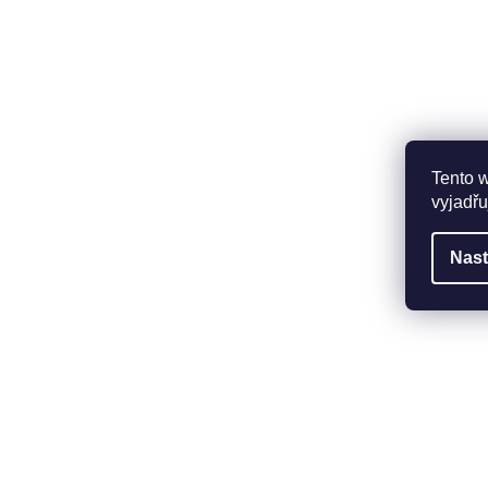
Tento 
vyjadřu
Nast