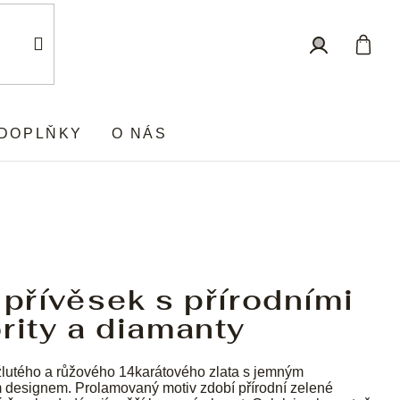
Nákup
Přihlášení
košík
DOPLŇKY
O NÁS
 přívěsek s přírodními
rity a diamanty
lutého a růžového 14karátového zlata s jemným
 designem. Prolamovaný motiv zdobí přírodní zelené