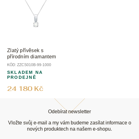
Zlatý přívěsek s
přírodním diamantem
KÓD:
ZZCS010B-99-1000
SKLADEM NA
PRODEJNĚ
24 180 Kč
Z
á
Odebírat newsletter
p
a
Vložte svůj e-mail a my vám budeme zasílat informace o
t
nových produktech na našem e-shopu.