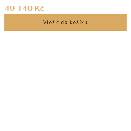
Měrná
49 140 Kč
cena: