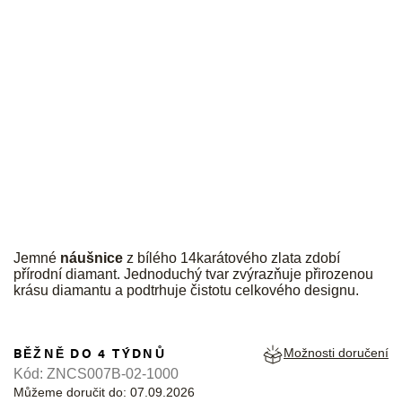
JK
Jemné
náušnice
z bílého 14karátového zlata zdobí
přírodní diamant. Jednoduchý tvar zvýrazňuje přirozenou
krásu diamantu a podtrhuje čistotu celkového designu.
BĚŽNĚ DO 4 TÝDNŮ
Možnosti doručení
Kód:
ZNCS007B-02-1000
Můžeme doručit do:
07.09.2026