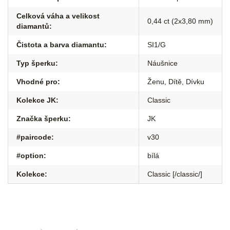
Celková váha a velikost
0,44 ct (2x3,80 mm)
diamantů
:
Čistota a barva diamantu
:
SI1/G
Typ šperku
:
Náušnice
Vhodné pro
:
Ženu
,
Dítě
,
Dívku
Kolekce JK
:
Classic
Značka šperku
:
JK
#paircode
:
v30
#option
:
bílá
Kolekce
:
Classic [/classic/]