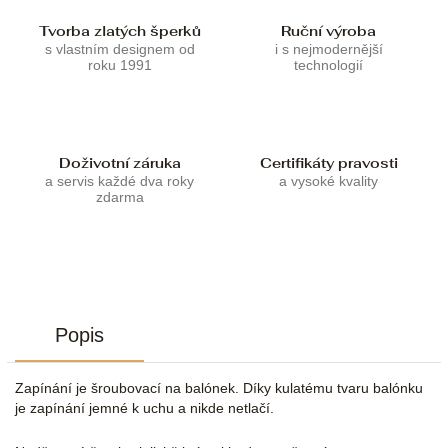
Tvorba zlatých šperků
Ruční výroba
s vlastním designem od
i s nejmodernější
roku 1991
technologií
Doživotní záruka
Certifikáty pravosti
a servis každé dva roky
a vysoké kvality
zdarma
Popis
Zapínání je šroubovací na balónek. Díky kulatému tvaru balónku
je zapínání jemné k uchu a nikde netlačí.