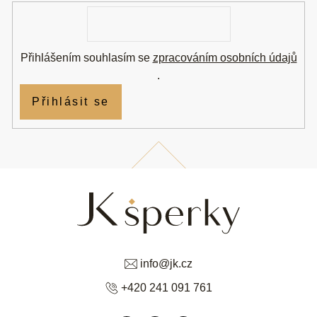
í
E-
mail
Přihlášením souhlasím se
zpracováním osobních údajů
.
Přihlásit se
info
@
jk.cz
+420 241 091 761