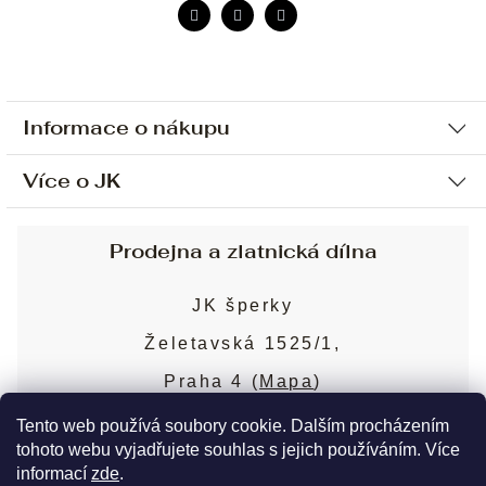
Informace o nákupu
Více o JK
Ochrana osobních údajů
Způsob platby a dopravy
Náš příběh
Prodejna a zlatnická dílna
Sjednání osobní schůzky
Náš tým
Obchodní podmínky
JK šperky
Design a výroba
Puncovní značky
Želetavská 1525/1,
Služby
Cookies
Praha 4 (
Mapa
)
Blog
Více o prodejně
Nejčastější dotazy
Tento web používá soubory cookie. Dalším procházením
tohoto webu vyjadřujete souhlas s jejich používáním. Více
informací
zde
.