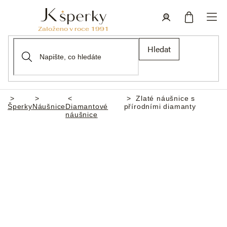
Přejít
na
obsah
Nákupní
Přihlášení
Hledat
košík
Zlaté náušnice s
Domů
Šperky
Náušnice
Diamantové
přírodními diamanty
náušnice