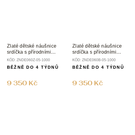
Zlaté dětské náušnice
Zlaté dětské náušnice
srdíčka s přírodními
srdíčka s přírodními
diamanty
diamanty
KÓD:
ZNDE060Z-05-1000
KÓD:
ZNDE060B-05-1000
BĚŽNĚ DO 4 TÝDNŮ
BĚŽNĚ DO 4 TÝDNŮ
9 350 Kč
9 350 Kč