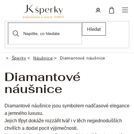
Přejít
na
obsah
Nákupní
Přihlášení
Hledat
košík
Šperky
Náušnice
Diamantové náušnice
Domů
Diamantové
náušnice
Diamantové náušnice jsou symbolem nadčasové elegance
a jemného luxusu.
Jejich třpyt dokáže rozzářit tvář i v těch nejjednodušších
chvílích a dodat pocit výjimečnosti.