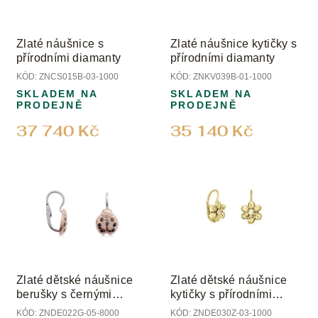
p
r
o
Zlaté náušnice s
Zlaté náušnice kytičky s
d
přírodními diamanty
přírodními diamanty
u
KÓD:
ZNCS015B-03-1000
KÓD:
ZNKV039B-01-1000
k
SKLADEM NA
SKLADEM NA
t
PRODEJNĚ
PRODEJNĚ
ů
37 740 Kč
35 140 Kč
Zlaté dětské náušnice
Zlaté dětské náušnice
berušky s černými
kytičky s přírodními
diamanty
diamanty
KÓD:
ZNDE022G-05-8000
KÓD:
ZNDE030Z-03-1000