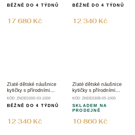
BĚŽNĚ DO 4 TÝDNŮ
BĚŽNĚ DO 4 TÝDNŮ
17 680 Kč
12 340 Kč
Zlaté dětské náušnice
Zlaté dětské náušnice
kytičky s přírodními
kytičky s přírodními
diamanty
diamanty
KÓD:
ZNDE030D-03-1000
KÓD:
ZNDE030B-05-1000
BĚŽNĚ DO 4 TÝDNŮ
SKLADEM NA
PRODEJNĚ
12 340 Kč
10 860 Kč