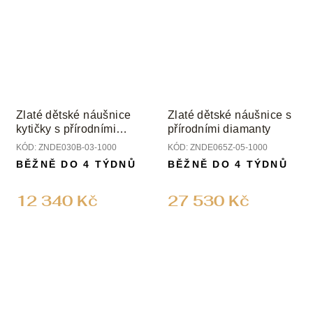
Zlaté dětské náušnice
Zlaté dětské náušnice s
kytičky s přírodními
přírodními diamanty
diamanty
KÓD:
ZNDE030B-03-1000
KÓD:
ZNDE065Z-05-1000
BĚŽNĚ DO 4 TÝDNŮ
BĚŽNĚ DO 4 TÝDNŮ
12 340 Kč
27 530 Kč