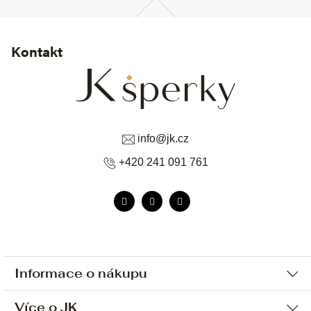
Kontakt
info
@
jk.cz
+420 241 091 761
Informace o nákupu
Více o JK
Ochrana osobních údajů