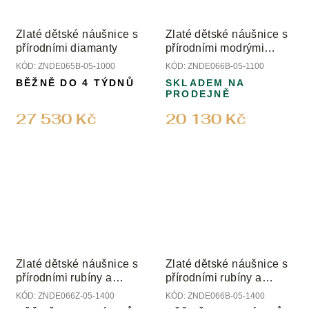
Zlaté dětské náušnice s
Zlaté dětské náušnice s
přírodními diamanty
přírodními modrými
safíry a diamanty
KÓD:
ZNDE065B-05-1000
KÓD:
ZNDE066B-05-1100
BĚŽNĚ DO 4 TÝDNŮ
SKLADEM NA
PRODEJNĚ
27 530 Kč
20 130 Kč
Zlaté dětské náušnice s
Zlaté dětské náušnice s
přírodními rubíny a
přírodními rubíny a
diamanty
diamanty
KÓD:
ZNDE066Z-05-1400
KÓD:
ZNDE066B-05-1400