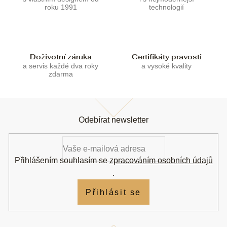
v
roku 1991
technologií
ý
p
i
s
u
Doživotní záruka
Certifikáty pravosti
a servis každé dva roky
a vysoké kvality
zdarma
Z
á
Odebírat newsletter
p
a
t
í
Přihlášením souhlasím se
zpracováním osobních údajů
.
Přihlásit se