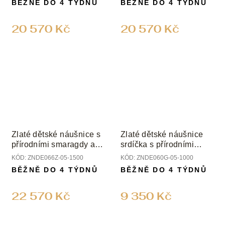
BĚŽNĚ DO 4 TÝDNŮ
BĚŽNĚ DO 4 TÝDNŮ
20 570 Kč
20 570 Kč
Zlaté dětské náušnice s
Zlaté dětské náušnice
přírodními smaragdy a
srdíčka s přírodními
diamanty
diamanty
KÓD:
ZNDE066Z-05-1500
KÓD:
ZNDE060G-05-1000
BĚŽNĚ DO 4 TÝDNŮ
BĚŽNĚ DO 4 TÝDNŮ
22 570 Kč
9 350 Kč