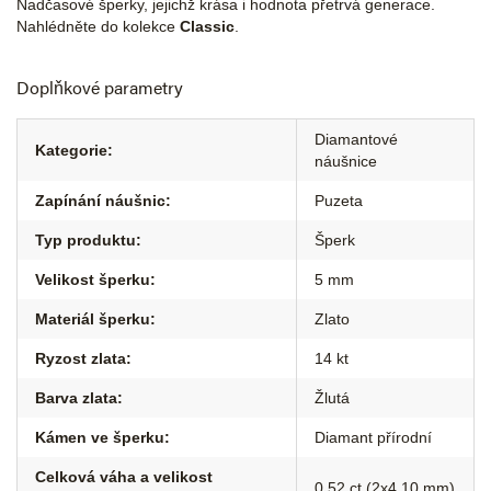
Nadčasové šperky, jejichž krása i hodnota přetrvá generace.
Nahlédněte do kolekce
Classic
.
Doplňkové parametry
Diamantové
Kategorie
:
náušnice
Zapínání náušnic
:
Puzeta
Typ produktu
:
Šperk
Velikost šperku
:
5 mm
Materiál šperku
:
Zlato
Ryzost zlata
:
14 kt
Barva zlata
:
Žlutá
Kámen ve šperku
:
Diamant přírodní
Celková váha a velikost
0,52 ct (2x4,10 mm)