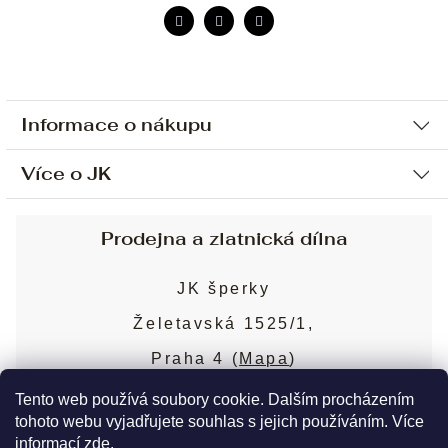
Informace o nákupu
Více o JK
Ochrana osobních údajů
Způsob platby a dopravy
Náš příběh
Prodejna a zlatnická dílna
Sjednání osobní schůzky
Náš tým
Obchodní podmínky
JK šperky
Design a výroba
Puncovní značky
Želetavská 1525/1,
Služby
Cookies
Praha 4 (
Mapa
)
Blog
Více o prodejně
Nejčastější dotazy
Tento web používá soubory cookie. Dalším procházením
tohoto webu vyjadřujete souhlas s jejich používáním. Více
informací
zde
.