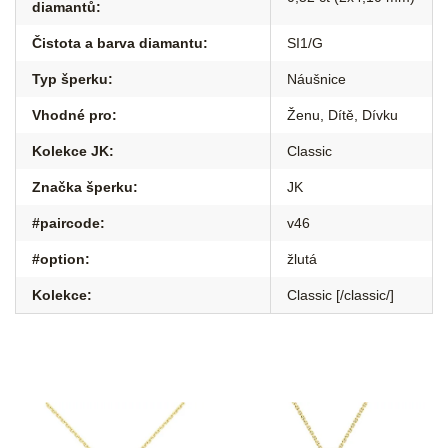
diamantů
:
Čistota a barva diamantu
:
SI1/G
Typ šperku
:
Náušnice
Vhodné pro
:
Ženu
,
Dítě
,
Dívku
Kolekce JK
:
Classic
Značka šperku
:
JK
#paircode
:
v46
#option
:
žlutá
Kolekce
:
Classic [/classic/]