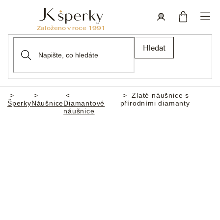
Přejít
na
obsah
Nákupní
Přihlášení
Hledat
košík
Zlaté náušnice s
Domů
Šperky
Náušnice
Diamantové
přírodními diamanty
náušnice