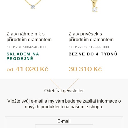
Zlatý náhrdelník s
Zlatý přívěsek s
přírodním diamantem
přírodním diamantem
KÓD:
ZRCS084Z-40-1000
KÓD:
ZZCS061Z-99-1000
SKLADEM NA
BĚŽNĚ DO 4 TÝDNŮ
PRODEJNĚ
41 020 Kč
30 310 Kč
od
Z
á
Odebírat newsletter
p
a
Vložte svůj e-mail a my vám budeme zasílat informace o
t
nových produktech na našem e-shopu.
í
E-mail