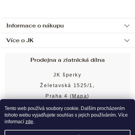
Informace o nákupu
Více o JK
Ochrana osobních údajů
Způsob platby a dopravy
Náš příběh
Prodejna a zlatnická dílna
Sjednání osobní schůzky
Náš tým
Obchodní podmínky
JK šperky
Design a výroba
Puncovní značky
Želetavská 1525/1,
Služby
Cookies
Praha 4 (
Mapa
)
Blog
Více o prodejně
Nejčastější dotazy
Tento web používá soubory cookie. Dalším procházením
tohoto webu vyjadřujete souhlas s jejich používáním. Více
informací
zde
.
Copyright 2026
JK šperky
. Všechna práva