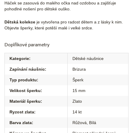
Háček se zasouvá do malého očka nad ozdobou a zajišťuje
pohodlné nošení pro dětské ouško.
Dětská kolekce
je vytvořena pro radost dětem a z lásky k nim.
Objevte šperky, které potěší malé i velké srdce.
Doplňkové parametry
Kategorie
:
Dětské náušnice
Zapínání náušnic
:
Brizura
Typ produktu
:
Šperk
Velikost šperku
:
15 mm
Materiál šperku
:
Zlato
Ryzost zlata
:
14 kt
Barva zlata
:
Růžová
,
Bílá