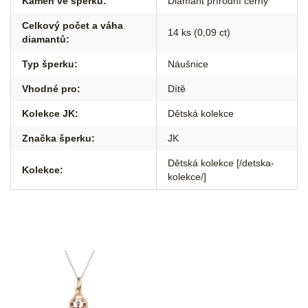
Kámen ve šperku
:
Diamant přírodní černý
Celkový počet a váha
14 ks (0,09 ct)
diamantů
:
Typ šperku
:
Náušnice
Vhodné pro
:
Dítě
Kolekce JK
:
Dětská kolekce
Značka šperku
:
JK
Dětská kolekce [/detska-
Kolekce
:
kolekce/]