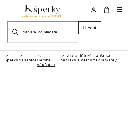
Přejít
na
obsah
Nákupní
Přihlášení
Hledat
košík
Zlaté dětské náušnice
Domů
Šperky
Náušnice
Dětské
berušky s černými diamanty
náušnice