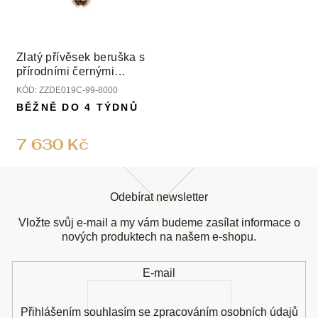
Zlatý přívěsek beruška s
přírodními černými
diamanty
KÓD:
ZZDE019C-99-8000
BĚŽNĚ DO 4 TÝDNŮ
7 630 Kč
Z
á
Odebírat newsletter
p
a
Vložte svůj e-mail a my vám budeme zasílat informace o
t
nových produktech na našem e-shopu.
í
E-mail
Přihlášením souhlasím se
zpracováním osobních údajů