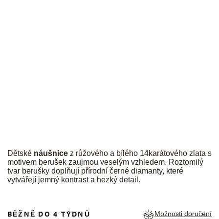
JK
Dětské
náušnice
z růžového a bílého 14karátového zlata s
motivem berušek zaujmou veselým vzhledem. Roztomilý
tvar berušky doplňují přírodní černé diamanty, které
vytvářejí jemný kontrast a hezký detail.
BĚŽNĚ DO 4 TÝDNŮ
Možnosti doručení