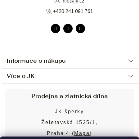
info
@
jk.cz
+420 241 091 761
Informace o nákupu
Více o JK
Ochrana osobních údajů
Způsob platby a dopravy
Náš příběh
Prodejna a zlatnická dílna
Sjednání osobní schůzky
Náš tým
Obchodní podmínky
JK šperky
Design a výroba
Puncovní značky
Želetavská 1525/1,
Služby
Cookies
Praha 4 (
Mapa
)
Blog