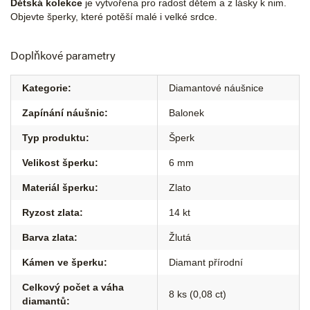
Dětská kolekce
je vytvořena pro radost dětem a z lásky k nim.
Objevte šperky, které potěší malé i velké srdce.
Doplňkové parametry
Kategorie
:
Diamantové náušnice
Zapínání náušnic
:
Balonek
Typ produktu
:
Šperk
Velikost šperku
:
6 mm
Materiál šperku
:
Zlato
Ryzost zlata
:
14 kt
Barva zlata
:
Žlutá
Kámen ve šperku
:
Diamant přírodní
Celkový počet a váha
8 ks (0,08 ct)
diamantů
: