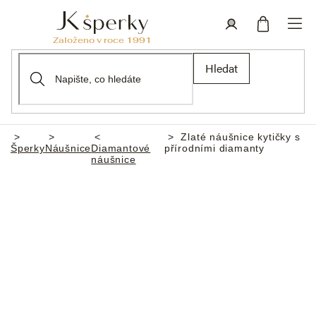
Přejít
na
obsah
Nákupní
Přihlášení
Hledat
košík
Zlaté náušnice kytičky s
Domů
Šperky
Náušnice
Diamantové
přírodními diamanty
náušnice