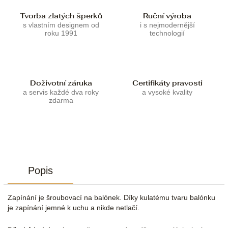
Tvorba zlatých šperků
Ruční výroba
s vlastním designem od
i s nejmodernější
roku 1991
technologií
Doživotní záruka
Certifikáty pravosti
a servis každé dva roky
a vysoké kvality
zdarma
Popis
Zapínání je šroubovací na balónek. Díky kulatému tvaru balónku
je zapínání jemné k uchu a nikde netlačí.