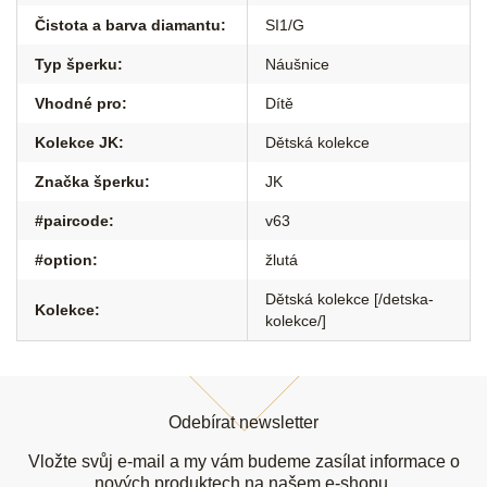
Čistota a barva diamantu
:
SI1/G
Typ šperku
:
Náušnice
Vhodné pro
:
Dítě
Kolekce JK
:
Dětská kolekce
Značka šperku
:
JK
#paircode
:
v63
#option
:
žlutá
Dětská kolekce [/detska-
Kolekce
:
kolekce/]
Z
á
Odebírat newsletter
p
a
Vložte svůj e-mail a my vám budeme zasílat informace o
nových produktech na našem e-shopu.