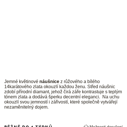
JK
Jemné květinové
náušnice
z růžového a bílého
14karátového zlata okouzlí každou ženu. Střed náušnic
zdobí přírodní diamant, jehož čirá záře kontrastuje s teplým
tónem zlata a dodává šperku decentní eleganci. Na uchu
okouzlí svou jemností i zářivostí, které společně vytvářejí
nezaměnitelný dojem.
BĚŽNĚ DO 4 TÝDNŮ
Možnosti doručení