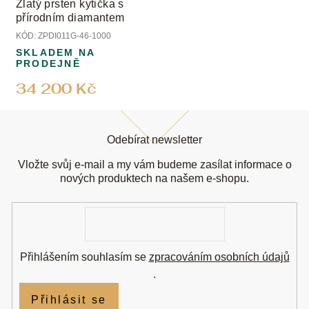
Zlatý prsten kytička s
přírodním diamantem
KÓD:
ZPDI011G-46-1000
SKLADEM NA
PRODEJNĚ
34 200 Kč
Z
á
Odebírat newsletter
p
a
Vložte svůj e-mail a my vám budeme zasílat informace o
t
nových produktech na našem e-shopu.
í
E-
mail
Přihlášením souhlasím se
zpracováním osobních údajů
.
Přihlásit se