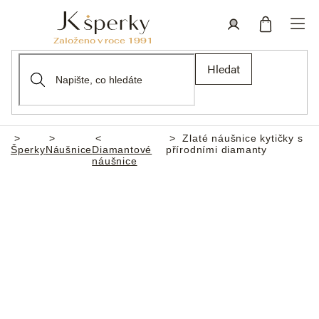
Přejít
na
obsah
Nákupní
Přihlášení
Hledat
košík
Zlaté náušnice kytičky s
Domů
Šperky
Náušnice
Diamantové
přírodními diamanty
náušnice