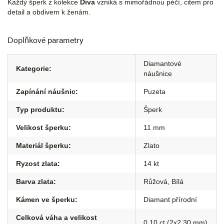
Každý šperk z kolekce
Diva
vzniká s mimořádnou péčí, citem pro
detail a obdivem k ženám.
Doplňkové parametry
Diamantové
Kategorie
:
náušnice
Zapínání náušnic
:
Puzeta
Typ produktu
:
Šperk
Velikost šperku
:
11 mm
Materiál šperku
:
Zlato
Ryzost zlata
:
14 kt
Barva zlata
:
Růžová
,
Bílá
Kámen ve šperku
:
Diamant přírodní
Celková váha a velikost
0,10 ct (2x2,30 mm)