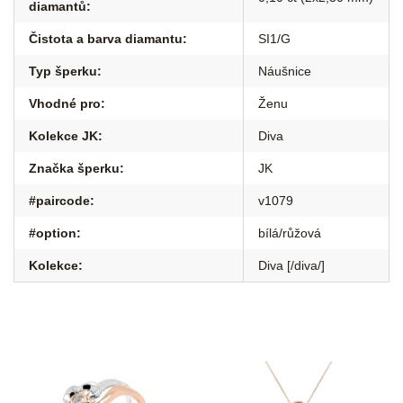
diamantů
:
Čistota a barva diamantu
:
SI1/G
Typ šperku
:
Náušnice
Vhodné pro
:
Ženu
Kolekce JK
:
Diva
Značka šperku
:
JK
#paircode
:
v1079
#option
:
bílá/růžová
Kolekce
:
Diva [/diva/]