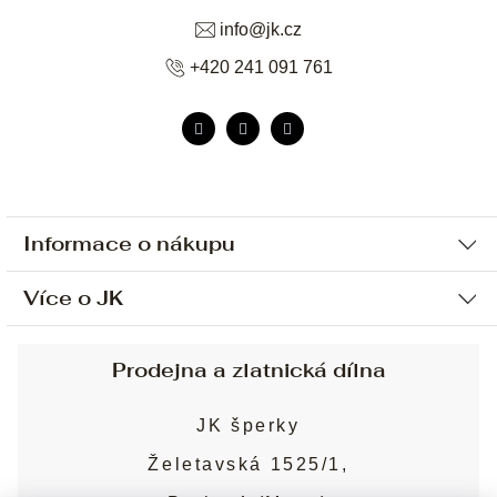
info
@
jk.cz
+420 241 091 761
Informace o nákupu
Více o JK
Ochrana osobních údajů
Způsob platby a dopravy
Náš příběh
Prodejna a zlatnická dílna
Sjednání osobní schůzky
Náš tým
Obchodní podmínky
JK šperky
Design a výroba
Puncovní značky
Želetavská 1525/1,
Služby
Cookies