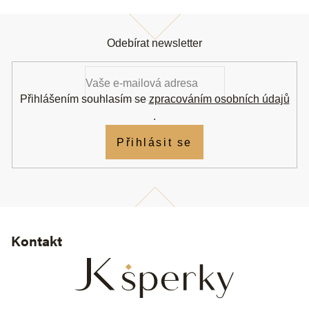
Z
á
Odebírat newsletter
p
a
t
í
Přihlášením souhlasím se
zpracováním osobních údajů
.
Přihlásit se
Kontakt