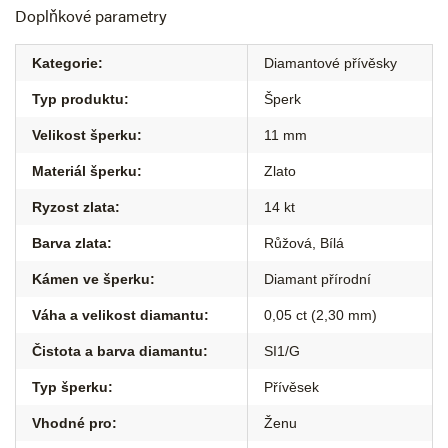
Doplňkové parametry
Kategorie
:
Diamantové přívěsky
Typ produktu
:
Šperk
Velikost šperku
:
11 mm
Materiál šperku
:
Zlato
Ryzost zlata
:
14 kt
Barva zlata
:
Růžová
,
Bílá
Kámen ve šperku
:
Diamant přírodní
Váha a velikost diamantu
:
0,05 ct (2,30 mm)
Čistota a barva diamantu
:
SI1/G
Typ šperku
:
Přívěsek
Vhodné pro
:
Ženu