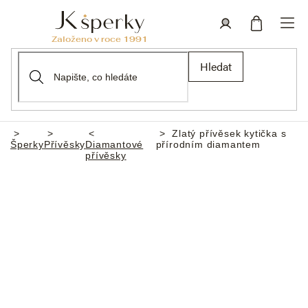
Přejít
na
obsah
Nákupní
Přihlášení
Hledat
košík
Zlatý přívěsek kytička s
Domů
Šperky
Přívěsky
Diamantové
přírodním diamantem
přívěsky