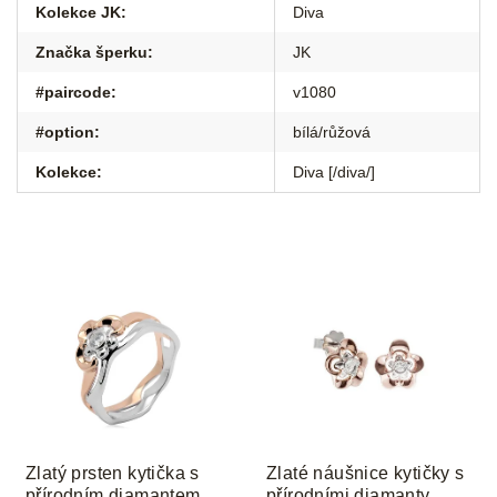
Kolekce JK
:
Diva
Značka šperku
:
JK
#paircode
:
v1080
#option
:
bílá/růžová
Kolekce
:
Diva [/diva/]
Zlatý prsten kytička s
Zlaté náušnice kytičky s
přírodním diamantem
přírodními diamanty