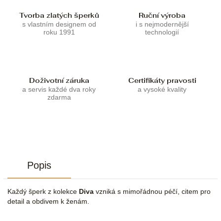
Tvorba zlatých šperků
Ruční výroba
s vlastním designem od
i s nejmodernější
roku 1991
technologií
Doživotní záruka
Certifikáty pravosti
a servis každé dva roky
a vysoké kvality
zdarma
Popis
Každý šperk z kolekce
Diva
vzniká s mimořádnou péčí, citem pro
detail a obdivem k ženám.