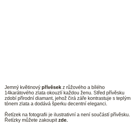
JK
Jemný květinový
přívěsek
z růžového a bílého
14karátového zlata okouzlí každou ženu. Střed přívěsku
zdobí přírodní diamant, jehož čirá záře kontrastuje s teplým
tónem zlata a dodává šperku decentní eleganci.
Řetízek na fotografii je ilustrativní a není součástí přívěsku.
Řetízky můžete zakoupit
zde
.