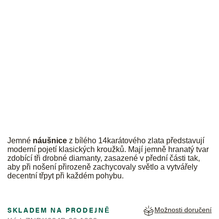
JK
Jemné
náušnice
z bílého 14karátového zlata představují
moderní pojetí klasických kroužků. Mají jemně hranatý tvar
zdobící tři drobné diamanty, zasazené v přední části tak,
aby při nošení přirozeně zachycovaly světlo a vytvářely
decentní třpyt při každém pohybu.
SKLADEM NA PRODEJNĚ
Možnosti doručení