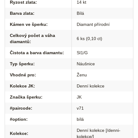
Ryzost zlata
:
14 kt
Barva zlata
:
Bílá
Kámen ve šperku
:
Diamant přírodní
Celkový počet a váha
6 ks (0,10 ct)
diamantů
:
Čistota a barva diamantu
:
SI1/G
Typ šperku
:
Náušnice
Vhodné pro
:
Ženu
Kolekce JK
:
Denní kolekce
Značka šperku
:
JK
#paircode
:
v71
#option
:
bílá
Denní kolekce [/denni-
Kolekce
:
kolekce/]