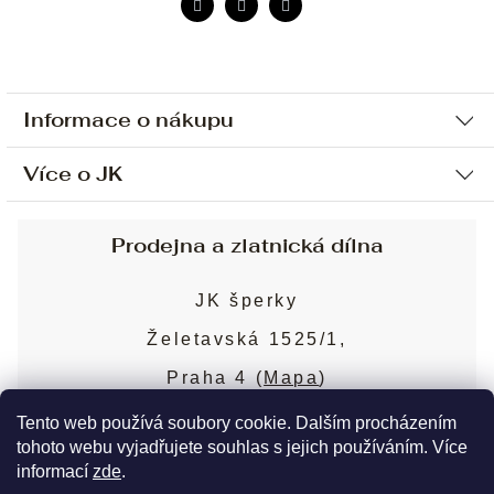
Informace o nákupu
Více o JK
Ochrana osobních údajů
Způsob platby a dopravy
Náš příběh
Prodejna a zlatnická dílna
Sjednání osobní schůzky
Náš tým
Obchodní podmínky
JK šperky
Design a výroba
Puncovní značky
Želetavská 1525/1,
Služby
Cookies
Praha 4 (
Mapa
)
Blog
Více o prodejně
Nejčastější dotazy
Tento web používá soubory cookie. Dalším procházením
tohoto webu vyjadřujete souhlas s jejich používáním. Více
informací
zde
.