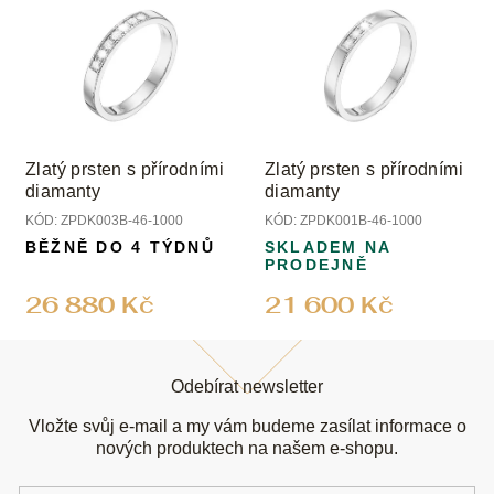
Zlatý prsten s přírodními
Zlatý prsten s přírodními
diamanty
diamanty
KÓD:
ZPDK003B-46-1000
KÓD:
ZPDK001B-46-1000
BĚŽNĚ DO 4 TÝDNŮ
SKLADEM NA
PRODEJNĚ
26 880 Kč
21 600 Kč
Z
á
Odebírat newsletter
p
a
Vložte svůj e-mail a my vám budeme zasílat informace o
t
nových produktech na našem e-shopu.
í