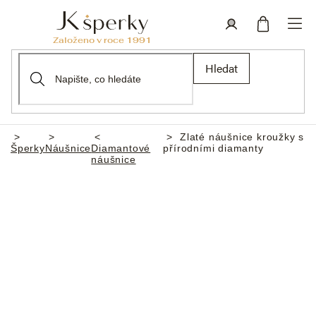
Přejít
na
obsah
Nákupní
Přihlášení
Hledat
košík
Zlaté náušnice kroužky s
Domů
Šperky
Náušnice
Diamantové
přírodními diamanty
náušnice