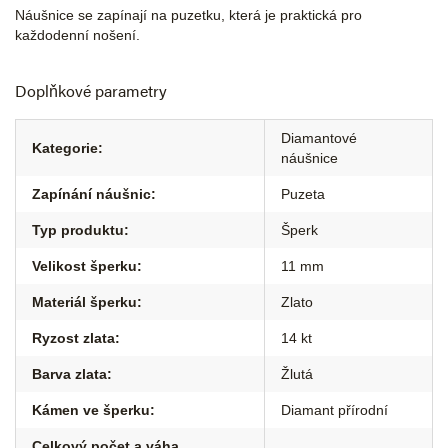
Náušnice se zapínají na puzetku, která je praktická pro
každodenní nošení.
Doplňkové parametry
Diamantové
Kategorie
:
náušnice
Zapínání náušnic
:
Puzeta
Typ produktu
:
Šperk
Velikost šperku
:
11 mm
Materiál šperku
:
Zlato
Ryzost zlata
:
14 kt
Barva zlata
:
Žlutá
Kámen ve šperku
:
Diamant přírodní
Celkový počet a váha