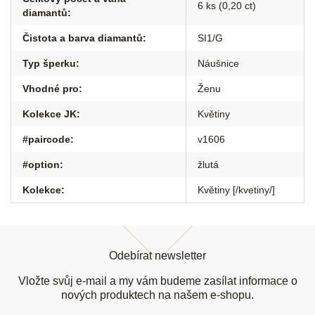
6 ks (0,20 ct)
diamantů
:
Čistota a barva diamantů
:
SI1/G
Typ šperku
:
Náušnice
Vhodné pro
:
Ženu
Kolekce JK
:
Květiny
#paircode
:
v1606
#option
:
žlutá
Kolekce
:
Květiny [/kvetiny/]
Z
á
Odebírat newsletter
p
a
Vložte svůj e-mail a my vám budeme zasílat informace o
t
nových produktech na našem e-shopu.