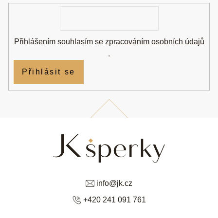
í
E-
mail
Přihlášením souhlasím se
zpracováním osobních údajů
.
Přihlásit se
info
@
jk.cz
+420 241 091 761