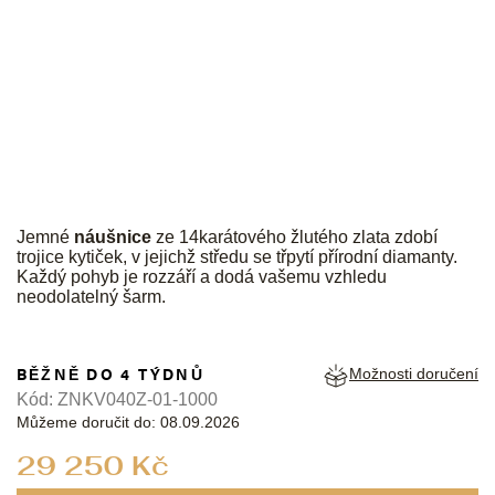
Jemné
náušnice
ze 14karátového žlutého zlata zdobí
trojice kytiček, v jejichž středu se třpytí přírodní diamanty.
Každý pohyb je rozzáří a dodá vašemu vzhledu
neodolatelný šarm.
BĚŽNĚ DO 4 TÝDNŮ
Možnosti doručení
Kód:
ZNKV040Z-01-1000
Můžeme doručit do:
08.09.2026
Měrná
29 250 Kč
cena: