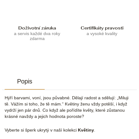
Doživotní záruka
Certifikáty pravosti
a servis každé dva roky
a vysoké kvality
zdarma
Popis
Hýří barvami, voní, jsou půvabné. Dělají radost a sdělují: „Miluji
tě. Vážím si toho, že tě mám.“ Květiny ženu vždy potěší, i když
vydrží jen pár dnů. Co když ale pořídíte květy, které zůstanou
krásné navždy a jejich hodnota poroste?
Vyberte si šperk ukrytý v naší kolekci
Květiny
.