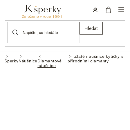
Přejít
na
obsah
Nákupní
Přihlášení
Hledat
košík
Zlaté náušnice kytičky s
Domů
Šperky
Náušnice
Diamantové
přírodními diamanty
náušnice