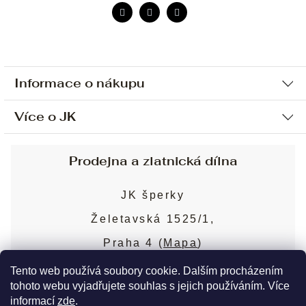
Informace o nákupu
Více o JK
Ochrana osobních údajů
Způsob platby a dopravy
Náš příběh
Prodejna a zlatnická dílna
Sjednání osobní schůzky
Náš tým
Obchodní podmínky
JK šperky
Design a výroba
Puncovní značky
Želetavská 1525/1,
Služby
Cookies
Praha 4 (
Mapa
)
Blog
Více o prodejně
Nejčastější dotazy
Tento web používá soubory cookie. Dalším procházením
tohoto webu vyjadřujete souhlas s jejich používáním. Více
informací
zde
.