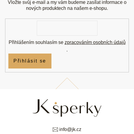
a
Vložte svůj e-mail a my vám budeme zasílat informace o
t
nových produktech na našem e-shopu.
í
E-
mail
Přihlášením souhlasím se
zpracováním osobních údajů
.
Přihlásit se
info
@
jk.cz