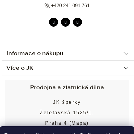
+420 241 091 761
Informace o nákupu
Více o JK
Ochrana osobních údajů
Způsob platby a dopravy
Náš příběh
Prodejna a zlatnická dílna
Sjednání osobní schůzky
Náš tým
Obchodní podmínky
JK šperky
Design a výroba
Puncovní značky
Želetavská 1525/1,
Služby
Cookies
Praha 4 (
Mapa
)
Blog
Více o prodejně