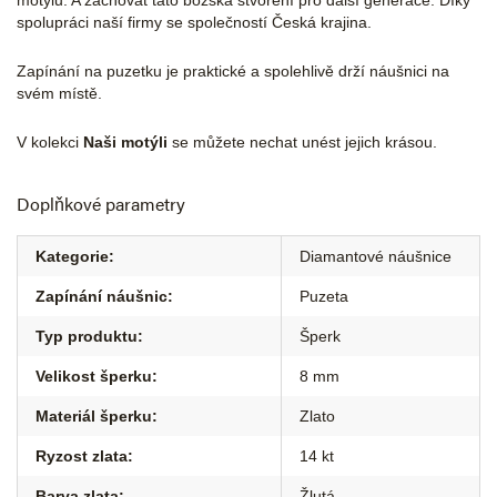
motýlů. A zachovat tato božská stvoření pro další generace. Díky
spolupráci naší firmy se společností Česká krajina.
Zapínání na puzetku je praktické a spolehlivě drží náušnici na
svém místě.
V kolekci
Naši motýli
se můžete nechat unést jejich krásou.
Doplňkové parametry
Kategorie
:
Diamantové náušnice
Zapínání náušnic
:
Puzeta
Typ produktu
:
Šperk
Velikost šperku
:
8 mm
Materiál šperku
:
Zlato
Ryzost zlata
:
14 kt
Barva zlata
:
Žlutá