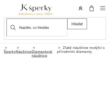
Přejít
na
obsah
Nákupní
Přihlášení
Hledat
košík
Zlaté náušnice motýlci s
Domů
Šperky
Náušnice
Diamantové
přírodními diamanty
náušnice