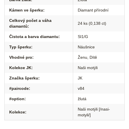
Kámen ve šperku
:
Diamant přírodní
Celkový počet a váha
24 ks (0,138 ct)
diamantů
:
Čistota a barva diamantu
:
SI1/G
Typ šperku
:
Náušnice
Vhodné pro
:
Ženu
,
Dítě
Kolekce JK
:
Naši motýli
Značka šperku
:
JK
#paircode
:
v84
#option
:
žlutá
Naši motýli [/nasi-
Kolekce
:
motyli/]