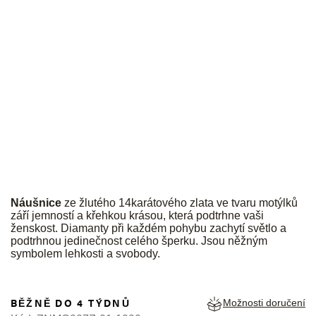
JK
Náušnice
ze žlutého 14karátového zlata ve tvaru motýlků
září jemností a křehkou krásou, která podtrhne vaši
ženskost. Diamanty při každém pohybu zachytí světlo a
podtrhnou jedinečnost celého šperku. Jsou něžným
symbolem lehkosti a svobody.
BĚŽNĚ DO 4 TÝDNŮ
Možnosti doručení