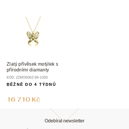
Zlatý přívěsek motýlek s
přírodními diamanty
KÓD:
ZZMO006Z-99-1000
BĚŽNĚ DO 4 TÝDNŮ
16 710 Kč
Z
á
Odebírat newsletter
p