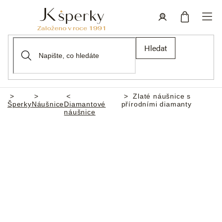
Přejít
na
obsah
Nákupní
Přihlášení
Hledat
košík
Zlaté náušnice s
Domů
Šperky
Náušnice
Diamantové
přírodními diamanty
náušnice