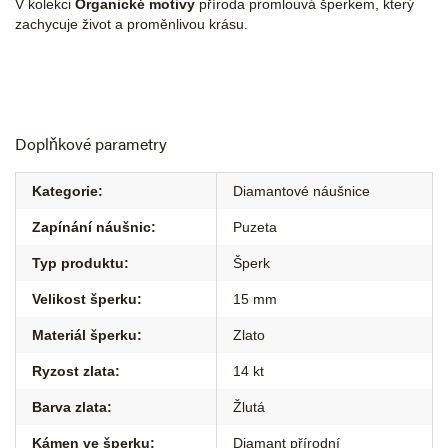
V kolekci
Organické motivy
příroda promlouvá šperkem, který
zachycuje život a proměnlivou krásu.
Doplňkové parametry
Kategorie
:
Diamantové náušnice
Zapínání náušnic
:
Puzeta
Typ produktu
:
Šperk
Velikost šperku
:
15 mm
Materiál šperku
:
Zlato
Ryzost zlata
:
14 kt
Barva zlata
:
Žlutá
Kámen ve šperku
:
Diamant přírodní