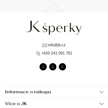
info
@
jk.cz
+420 241 091 761
Informace o nákupu
Více o JK
Ochrana osobních údajů