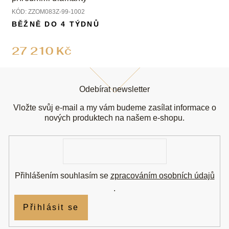
KÓD:
ZZOM083Z-99-1002
BĚŽNĚ DO 4 TÝDNŮ
27 210 Kč
Z
á
Odebírat newsletter
p
a
Vložte svůj e-mail a my vám budeme zasílat informace o
t
nových produktech na našem e-shopu.
í
E-
mail
Přihlášením souhlasím se
zpracováním osobních údajů
.
Přihlásit se