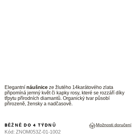
JK
Elegantní
náušnice
ze žlutého
14karátového zlata
připomíná jemný květ či kapky rosy, které se rozzáří díky
třpytu přírodních diamantů. Organický tvar působí
přirozeně, žensky a nadčasově.
BĚŽNĚ DO 4 TÝDNŮ
Možnosti doručení
Kód:
ZNOM053Z-01-1002