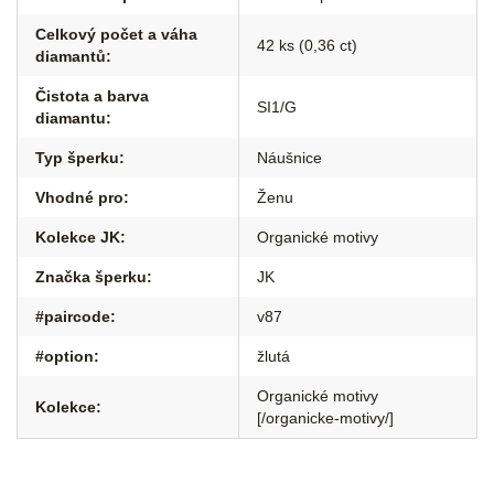
Celkový počet a váha
42 ks (0,36 ct)
diamantů
:
Čistota a barva
SI1/G
diamantu
:
Typ šperku
:
Náušnice
Vhodné pro
:
Ženu
Kolekce JK
:
Organické motivy
Značka šperku
:
JK
#paircode
:
v87
#option
:
žlutá
Organické motivy
Kolekce
:
[/organicke-motivy/]