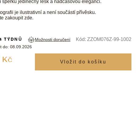
í šperku jedinečný lesk a nadčasovou eleganci.
ografii je ilustrativní a není součástí přívěsku.
te zakoupit
zde
.
4 TÝDNŮ
Kód:
ZZOM076Z-99-1002
Možnosti doručení
t do:
08.09.2026
Měrná
 Kč
cena: