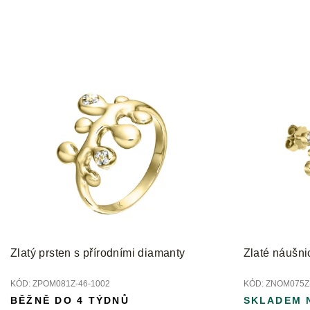
Zlatý prsten s přírodními diamanty
Zlaté náušni
KÓD:
ZPOM081Z-46-1002
KÓD:
ZNOM075Z-
BĚŽNĚ DO 4 TÝDNŮ
SKLADEM 