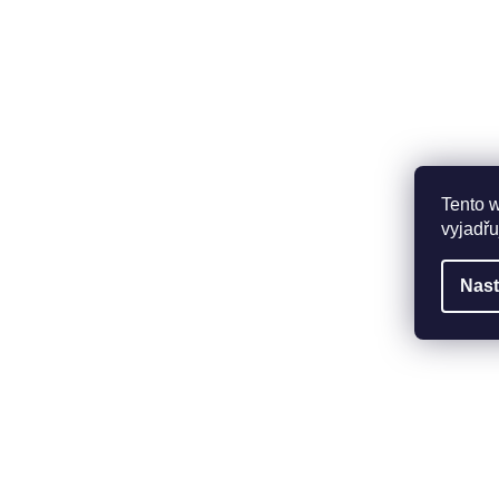
Tento 
vyjadřu
Nast