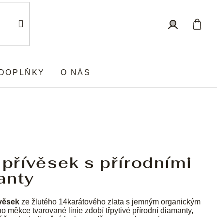
Nákup
Přihlášení
košík
DOPLŇKY
O NÁS
 přívěsek s přírodními
anty
věsek
ze žlutého 14karátového zlata s jemným organickým
 měkce tvarované linie zdobí třpytivé přírodní diamanty,