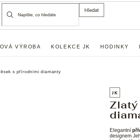
Hledat
OVÁ VÝROBA
KOLEKCE JK
HODINKY
věsek s přírodními diamanty
JK
Zlatý
diam
Elegantní
pří
designem Jeho