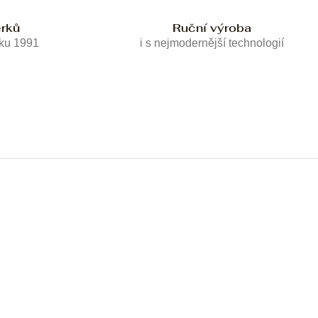
erků
Ruční výroba
oku 1991
i s nejmodernější technologií