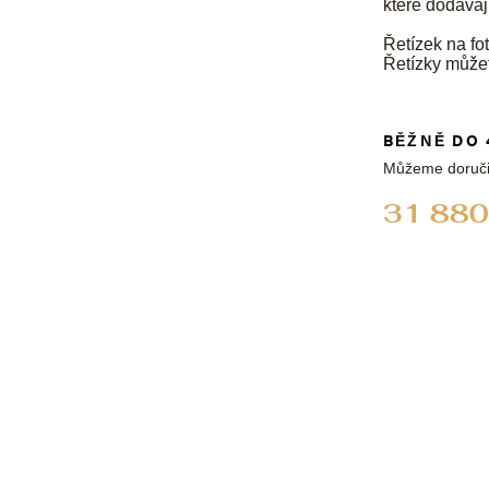
které dodávaj
Řetízek na fot
Řetízky může
BĚŽNĚ DO 
Můžeme doruči
31 880