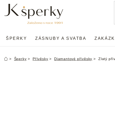
Přejít
na
obsah
ŠPERKY
ZÁSNUBY A SVATBA
ZAKÁZK
Šperky
Přívěsky
Diamantové přívěsky
Zlatý pří
Domů