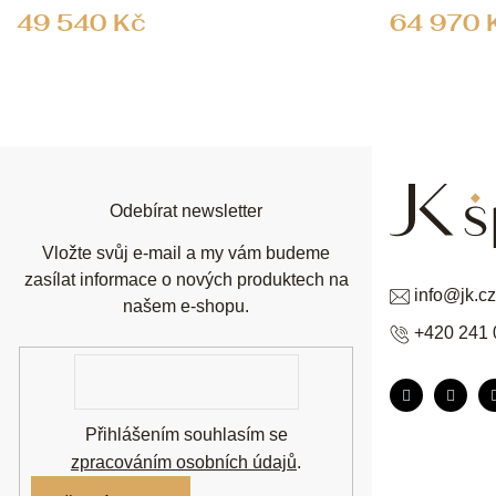
49 540 Kč
64 970 
Z
á
p
a
t
í
Odebírat newsletter
Vložte svůj e-mail a my vám budeme
zasílat informace o nových produktech na
info
@
jk.cz
našem e-shopu.
+420 241 
E-
mail
Přihlášením souhlasím se
zpracováním osobních údajů
.