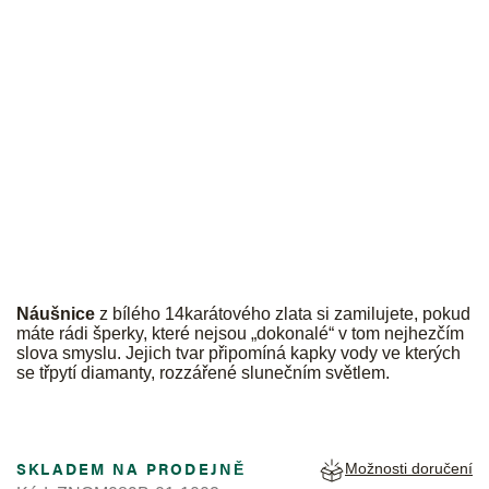
JK
Náušnice
z bílého 14karátového zlata si zamilujete, pokud
máte rádi šperky, které nejsou „dokonalé“ v tom nejhezčím
slova smyslu. Jejich tvar připomíná kapky vody ve kterých
se třpytí diamanty, rozzářené slunečním světlem.
SKLADEM NA PRODEJNĚ
Možnosti doručení