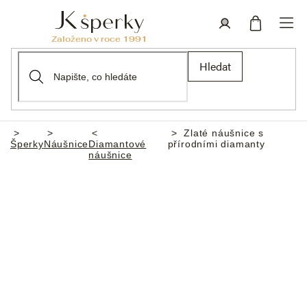
Přejít
na
obsah
Nákupní
Přihlášení
Hledat
košík
Zlaté náušnice s
Domů
Šperky
Náušnice
Diamantové
přírodními diamanty
náušnice