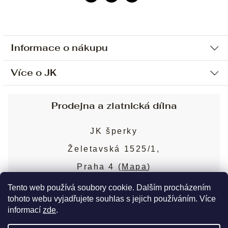
Informace o nákupu
Více o JK
Ochrana osobních údajů
Způsob platby a dopravy
Náš příběh
Prodejna a zlatnická dílna
Sjednání osobní schůzky
Náš tým
Obchodní podmínky
JK šperky
Design a výroba
Puncovní značky
Želetavská 1525/1,
Služby
Cookies
Praha 4 (
Mapa
)
Blog
Více o prodejně
Nejčastější dotazy
Tento web používá soubory cookie. Dalším procházením
tohoto webu vyjadřujete souhlas s jejich používáním. Více
informací
zde
.
Copyright 2026
JK šperky
. Všechna práva