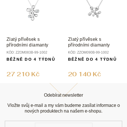
Zlatý přívěsek s
Zlatý přívěsek s
přírodními diamanty
přírodními diamanty
KÓD:
ZZOM083B-99-1002
KÓD:
ZZOM090B-99-1002
BĚŽNĚ DO 4 TÝDNŮ
BĚŽNĚ DO 4 TÝDNŮ
27 210 Kč
20 140 Kč
Z
á
Odebírat newsletter
p
a
Vložte svůj e-mail a my vám budeme zasílat informace o
t
nových produktech na našem e-shopu.
í
E-