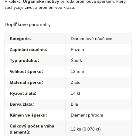
V kolekci
Organické motivy
příroda promlouvá šperkem, který
zachycuje život a proměnlivou krásu.
Doplňkové parametry
Kategorie
:
Diamantové náušnice
Zapínání náušnic
:
Puzeta
Typ produktu
:
Šperk
Velikost šperku
:
12 mm
Materiál šperku
:
Zlato
Ryzost zlata
:
14 kt
Barva zlata
:
Bílá
Kámen ve šperku
:
Diamant přírodní
Celkový počet a váha
12 ks (0,078 ct)
diamantů
: