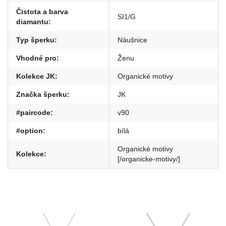
Čistota a barva
SI1/G
diamantu
:
Typ šperku
:
Náušnice
Vhodné pro
:
Ženu
Kolekce JK
:
Organické motivy
Značka šperku
:
JK
#paircode
:
v90
#option
:
bílá
Organické motivy
Kolekce
:
[/organicke-motivy/]