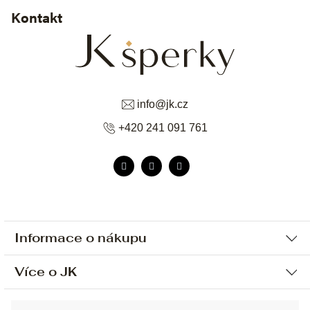
Kontakt
info
@
jk.cz
+420 241 091 761
Informace o nákupu
Více o JK
Ochrana osobních údajů
Způsob platby a dopravy
Náš příběh