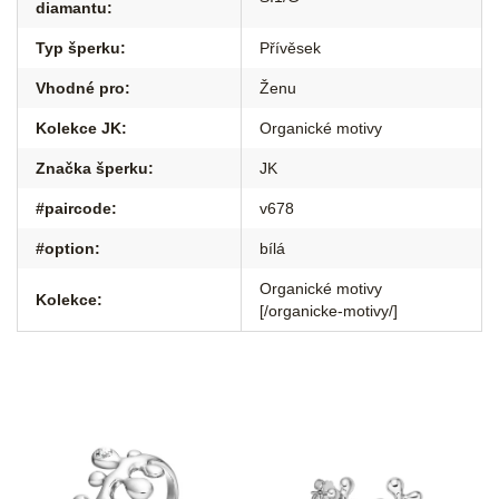
diamantu
:
Typ šperku
:
Přívěsek
Vhodné pro
:
Ženu
Kolekce JK
:
Organické motivy
Značka šperku
:
JK
#paircode
:
v678
#option
:
bílá
Organické motivy
Kolekce
:
[/organicke-motivy/]