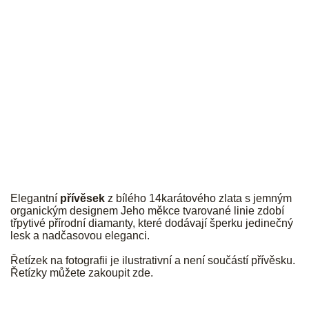
JK
Elegantní
přívěsek
z bílého 14karátového zlata s jemným
organickým designem Jeho měkce tvarované linie zdobí
třpytivé přírodní diamanty, které dodávají šperku jedinečný
lesk a nadčasovou eleganci.
Řetízek na fotografii je ilustrativní a není součástí přívěsku.
Řetízky můžete zakoupit
zde
.