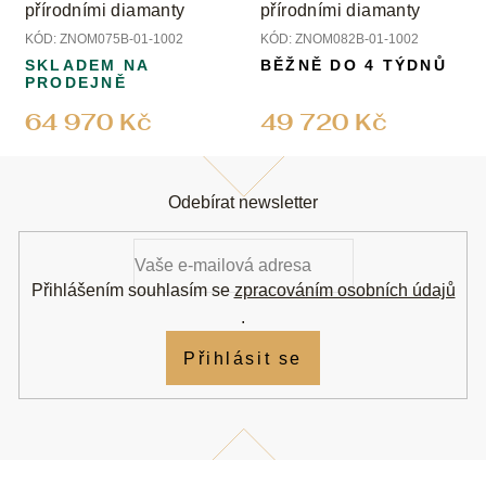
přírodními diamanty
přírodními diamanty
KÓD:
ZNOM075B-01-1002
KÓD:
ZNOM082B-01-1002
SKLADEM NA
BĚŽNĚ DO 4 TÝDNŮ
PRODEJNĚ
64 970 Kč
49 720 Kč
Z
á
Odebírat newsletter
p
a
t
í
Přihlášením souhlasím se
zpracováním osobních údajů
.
Přihlásit se