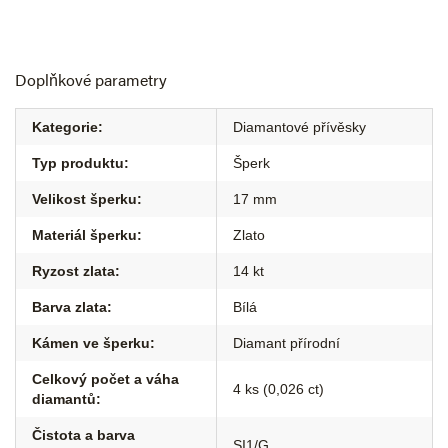
Doplňkové parametry
Kategorie
:
Diamantové přívěsky
Typ produktu
:
Šperk
Velikost šperku
:
17 mm
Materiál šperku
:
Zlato
Ryzost zlata
:
14 kt
Barva zlata
:
Bílá
Kámen ve šperku
:
Diamant přírodní
Celkový počet a váha
4 ks (0,026 ct)
diamantů
:
Čistota a barva
SI1/G