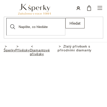
Přejít
na
obsah
Nákupní
Přihlášení
Hledat
košík
Zlatý přívěsek s
Domů
Šperky
Přívěsky
Diamantové
přírodními diamanty
přívěsky