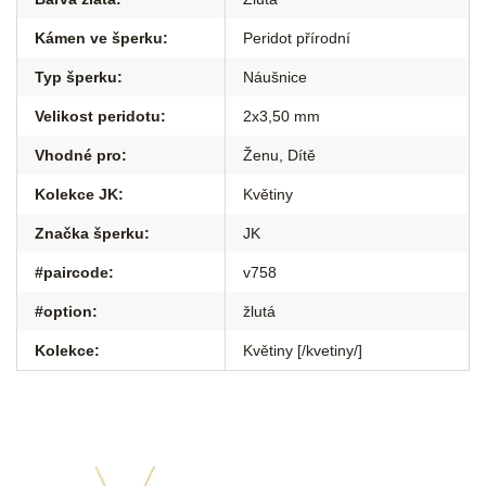
Kámen ve šperku
:
Peridot přírodní
Typ šperku
:
Náušnice
Velikost peridotu
:
2x3,50 mm
Vhodné pro
:
Ženu
,
Dítě
Kolekce JK
:
Květiny
Značka šperku
:
JK
#paircode
:
v758
#option
:
žlutá
Kolekce
:
Květiny [/kvetiny/]