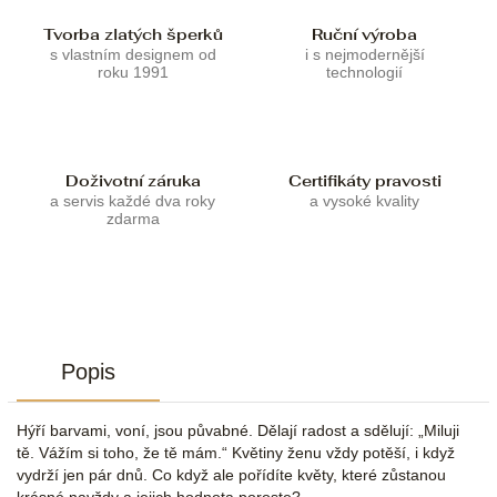
Tvorba zlatých šperků
Ruční výroba
s vlastním designem od
i s nejmodernější
roku 1991
technologií
Doživotní záruka
Certifikáty pravosti
a servis každé dva roky
a vysoké kvality
zdarma
Popis
Hýří barvami, voní, jsou půvabné. Dělají radost a sdělují: „Miluji
tě. Vážím si toho, že tě mám.“ Květiny ženu vždy potěší, i když
vydrží jen pár dnů. Co když ale pořídíte květy, které zůstanou