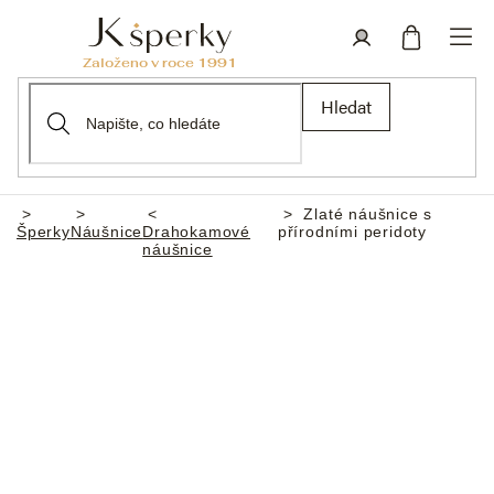
Přejít
na
obsah
Nákupní
Přihlášení
Hledat
košík
Zlaté náušnice s
Domů
Šperky
Náušnice
Drahokamové
přírodními peridoty
náušnice