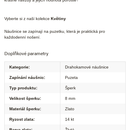
krásné navždy a jejich hodnota poroste?
Vyberte si z naší kolekce
Květiny
Náušnice se zapínají na puzetku, která je praktická pro
každodenní nošení.
Doplňkové parametry
Kategorie
:
Drahokamové náušnice
Zapínání náušnic
:
Puzeta
Typ produktu
:
Šperk
Velikost šperku
:
8 mm
Materiál šperku
:
Zlato
Ryzost zlata
:
14 kt
Barva zlata
:
Žlutá