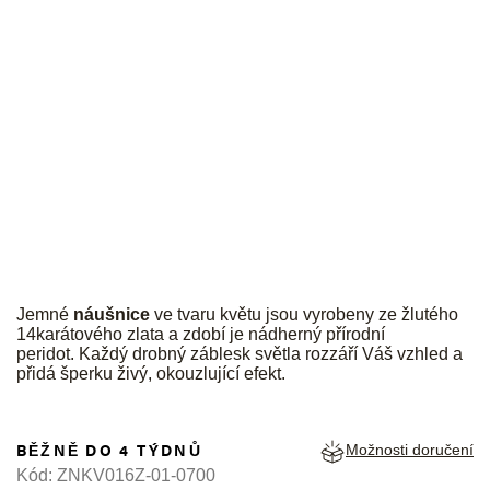
JK
Jemné
náušnice
ve tvaru květu jsou vyrobeny ze žlutého
14karátového zlata a zdobí je nádherný přírodní
peridot. Každý drobný záblesk světla rozzáří Váš vzhled a
přidá šperku živý, okouzlující efekt.
BĚŽNĚ DO 4 TÝDNŮ
Možnosti doručení
Kód:
ZNKV016Z-01-0700