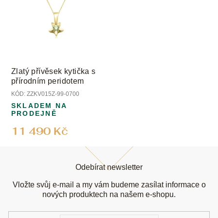
Zlatý přívěsek kytička s
přírodním peridotem
KÓD:
ZZKV015Z-99-0700
SKLADEM NA
PRODEJNĚ
11 490 Kč
Z
á
Odebírat newsletter
p
a
Vložte svůj e-mail a my vám budeme zasílat informace o
t
nových produktech na našem e-shopu.
í
E-