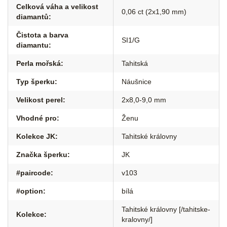
Celková váha a velikost
0,06 ct (2x1,90 mm)
diamantů
:
Čistota a barva
SI1/G
diamantu
:
Perla mořská
:
Tahitská
Typ šperku
:
Náušnice
Velikost perel
:
2x8,0-9,0 mm
Vhodné pro
:
Ženu
Kolekce JK
:
Tahitské královny
Značka šperku
:
JK
#paircode
:
v103
#option
:
bílá
Tahitské královny [/tahitske-
Kolekce
:
kralovny/]