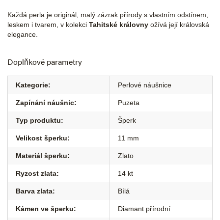
Každá perla je originál, malý zázrak přírody s vlastním odstínem,
leskem i tvarem, v kolekci
Tahitské královny
ožívá její královská
elegance.
Doplňkové parametry
Kategorie
:
Perlové náušnice
Zapínání náušnic
:
Puzeta
Typ produktu
:
Šperk
Velikost šperku
:
11 mm
Materiál šperku
:
Zlato
Ryzost zlata
:
14 kt
Barva zlata
:
Bílá
Kámen ve šperku
:
Diamant přírodní