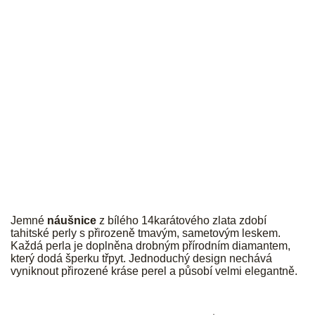
JK
Jemné
náušnice
z bílého 14karátového zlata zdobí
tahitské perly s přirozeně tmavým, sametovým leskem.
Každá perla je doplněna drobným přírodním diamantem,
který dodá šperku třpyt. Jednoduchý design nechává
vyniknout přirozené kráse perel a působí velmi elegantně.