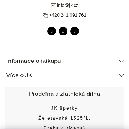
info
@
jk.cz
+420 241 091 761
Informace o nákupu
Více o JK
Ochrana osobních údajů
Způsob platby a dopravy
Náš příběh
Prodejna a zlatnická dílna
Sjednání osobní schůzky
Náš tým
Obchodní podmínky
JK šperky
Design a výroba
Puncovní značky
Želetavská 1525/1,
Služby
Cookies
Praha 4 (
Mapa
)