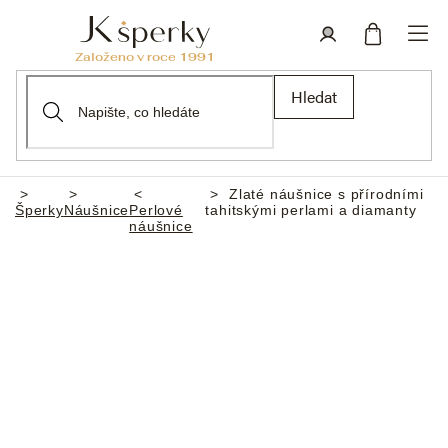
Přejít
na
obsah
Nákupní
Přihlášení
Hledat
košík
Zlaté náušnice s přírodními
Domů
Šperky
Náušnice
Perlové
tahitskými perlami a diamanty
náušnice