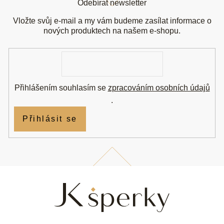
Odebírat newsletter
p
a
Vložte svůj e-mail a my vám budeme zasílat informace o
t
nových produktech na našem e-shopu.
í
E-
mail
Přihlášením souhlasím se
zpracováním osobních údajů
.
Přihlásit se