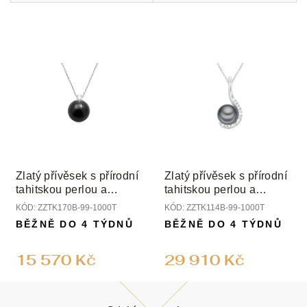
Zlatý přívěsek s přírodní
Zlatý přívěsek s přírodní
tahitskou perlou a
tahitskou perlou a
diamantem
diamanty
KÓD:
ZZTK170B-99-1000T
KÓD:
ZZTK114B-99-1000T
BĚŽNĚ DO 4 TÝDNŮ
BĚŽNĚ DO 4 TÝDNŮ
15 570 Kč
29 910 Kč
Z
á