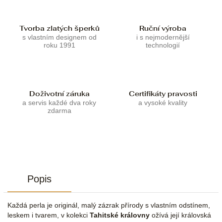
Tvorba zlatých šperků
Ruční výroba
s vlastním designem od
i s nejmodernější
roku 1991
technologií
Doživotní záruka
Certifikáty pravosti
a servis každé dva roky
a vysoké kvality
zdarma
Popis
Každá perla je originál, malý zázrak přírody s vlastním odstínem,
leskem i tvarem, v kolekci
Tahitské královny
ožívá její královská