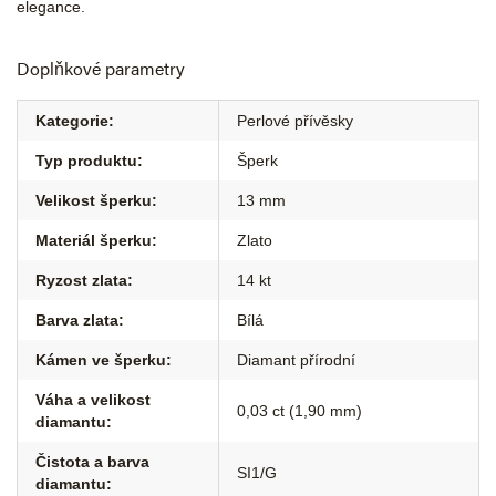
elegance.
Doplňkové parametry
Kategorie
:
Perlové přívěsky
Typ produktu
:
Šperk
Velikost šperku
:
13 mm
Materiál šperku
:
Zlato
Ryzost zlata
:
14 kt
Barva zlata
:
Bílá
Kámen ve šperku
:
Diamant přírodní
Váha a velikost
0,03 ct (1,90 mm)
diamantu
:
Čistota a barva
SI1/G
diamantu
: