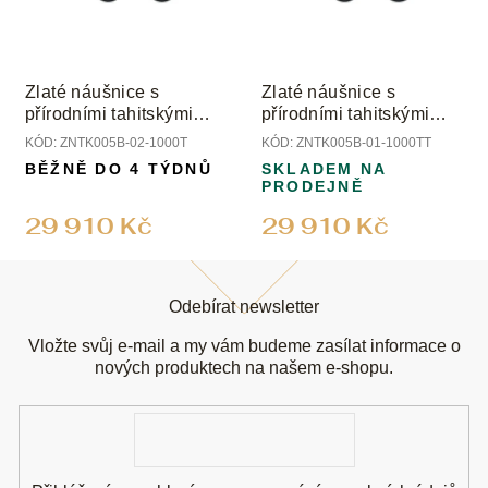
Zlaté náušnice s
Zlaté náušnice s
přírodními tahitskými
přírodními tahitskými
perlami a diamanty
perlami a diamanty
KÓD:
ZNTK005B-02-1000T
KÓD:
ZNTK005B-01-1000TT
BĚŽNĚ DO 4 TÝDNŮ
SKLADEM NA
PRODEJNĚ
29 910 Kč
29 910 Kč
Z
á
Odebírat newsletter
p
a
Vložte svůj e-mail a my vám budeme zasílat informace o
t
nových produktech na našem e-shopu.
í
E-
mail