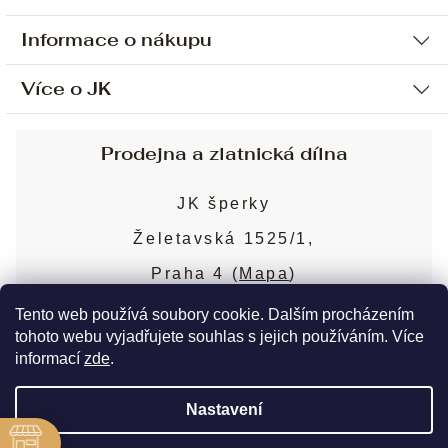
Informace o nákupu
Více o JK
Ochrana osobních údajů
Způsob platby a dopravy
Náš příběh
Prodejna a zlatnická dílna
Sjednání osobní schůzky
Náš tým
Obchodní podmínky
JK šperky
Design a výroba
Puncovní značky
Želetavská 1525/1,
Služby
Cookies
Praha 4 (
Mapa
)
Blog
Více o prodejně
Nejčastější dotazy
Tento web používá soubory cookie. Dalším procházením
tohoto webu vyjadřujete souhlas s jejich používáním. Více
informací
zde
.
Copyright 2026
JK šperky
. Všechna práva
Nastavení
vyhrazena.
Upravit nastavení cookies
ě