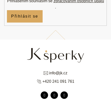
Přihlášením souhlasím se
zpracováním osobních údajů
.
Přihlásit se
info
@
jk.cz
+420 241 091 761