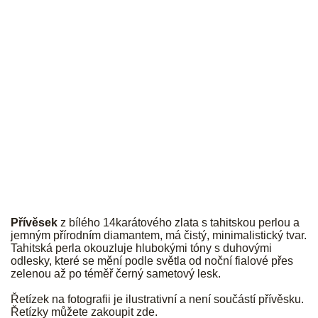
JK
Přívěsek
z bílého 14karátového zlata s tahitskou perlou a
jemným přírodním diamantem, má čistý, minimalistický tvar.
Tahitská perla okouzluje hlubokými tóny s duhovými
odlesky, které se mění podle světla od noční fialové přes
zelenou až po téměř černý sametový lesk.
Řetízek na fotografii je ilustrativní a není součástí přívěsku.
Řetízky můžete zakoupit
zde
.