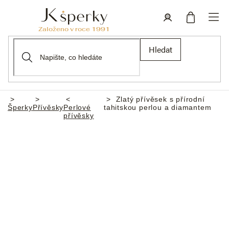
Přejít
na
obsah
Nákupní
Přihlášení
Hledat
košík
Zlatý přívěsek s přírodní
Domů
Šperky
Přívěsky
Perlové
tahitskou perlou a diamantem
přívěsky