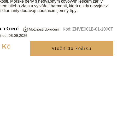
kosti. Mořské perly s hedvábným kovovým leskem září v
nem bílého zlata a vytvářejí harmonii, která nikdy nevyjde z
í diamanty dodávají náušnicím jemný třpyt.
4 TÝDNŮ
Kód:
ZNVE001B-01-1000T
Možnosti doručení
t do:
08.09.2026
Měrná
 Kč
cena: