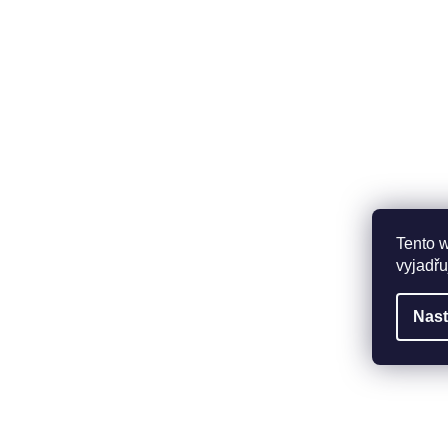
Tento 
vyjadřu
Nast