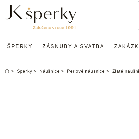
Přejít
na
obsah
ŠPERKY
ZÁSNUBY A SVATBA
ZAKÁZK
Šperky
Náušnice
Perlové náušnice
Zlaté náušn
Domů