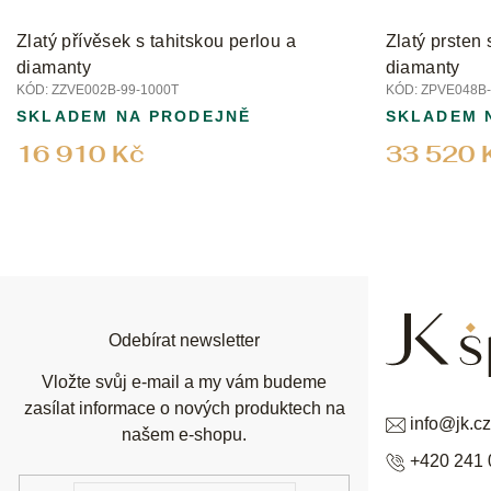
Zlatý přívěsek s tahitskou perlou a
Zlatý prsten 
diamanty
diamanty
KÓD:
ZZVE002B-99-1000T
KÓD:
ZPVE048B-
SKLADEM NA PRODEJNĚ
SKLADEM 
16 910 Kč
33 520 
Z
á
p
a
t
í
Odebírat newsletter
Vložte svůj e-mail a my vám budeme
zasílat informace o nových produktech na
info
@
jk.cz
našem e-shopu.
+420 241 
E-