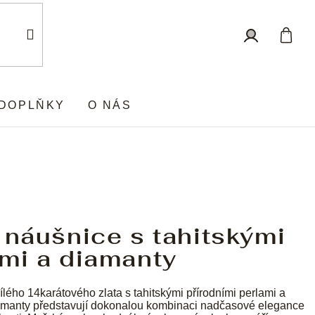
Nákup
Přihlášení
košík
DOPLŇKY
O NÁS
 náušnice s tahitskými
mi a diamanty
ílého 14karátového zlata s tahitskými přírodními perlami a
iamanty představují dokonalou kombinaci nadčasové elegance