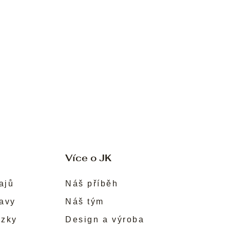
Více o JK
ajů
Náš příběh
ravy
Náš tým
ůzky
Design a výroba