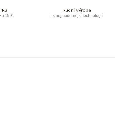
erků
Ruční výroba
oku 1991
i s nejmodernější technologií