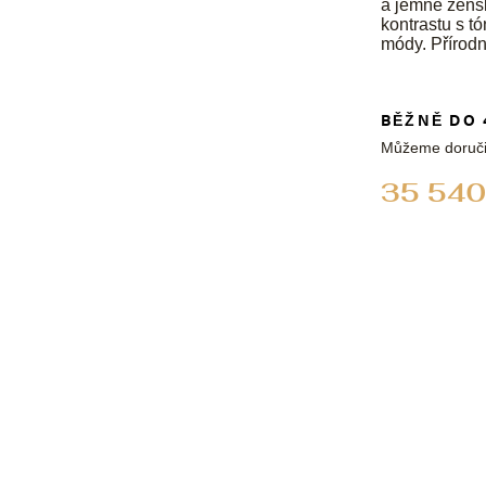
a jemné žens
kontrastu s tó
módy. Přírodn
BĚŽNĚ DO 
Můžeme doruči
35 540