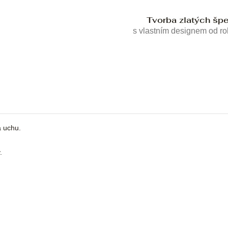
Tvorba zlatých šp
s vlastním designem od r
a uchu.
.