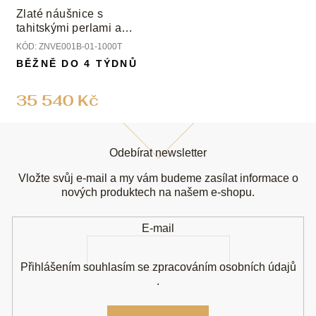
Zlaté náušnice s
tahitskými perlami a
diamanty
KÓD:
ZNVE001B-01-1000T
BĚŽNĚ DO 4 TÝDNŮ
35 540 Kč
Z
á
Odebírat newsletter
p
a
Vložte svůj e-mail a my vám budeme zasílat informace o
t
nových produktech na našem e-shopu.
í
E-mail
Přihlášením souhlasím se
zpracováním osobních údajů
.