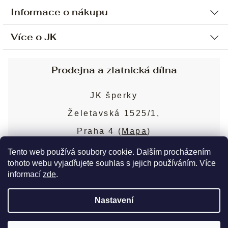
Informace o nákupu
Více o JK
Ochrana osobních údajů
Způsob platby a dopravy
Náš příběh
Prodejna a zlatnická dílna
Sjednání osobní schůzky
Náš tým
Obchodní podmínky
JK šperky
Design a výroba
Puncovní značky
Želetavská 1525/1,
Služby
Cookies
Praha 4 (
Mapa
)
Blog
Více o prodejně
Nejčastější dotazy
Tento web používá soubory cookie. Dalším procházením
tohoto webu vyjadřujete souhlas s jejich používáním. Více
informací
zde
.
Copyright 2026
JK šperky
. Všechna práva
Nastavení
vyhrazena.
Upravit nastavení cookies