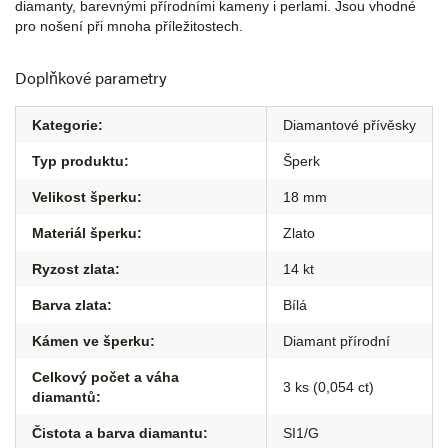
diamanty, barevnými přírodními kameny i perlami. Jsou vhodné
pro nošení při mnoha příležitostech.
Doplňkové parametry
Kategorie
:
Diamantové přívěsky
Typ produktu
:
Šperk
Velikost šperku
:
18 mm
Materiál šperku
:
Zlato
Ryzost zlata
:
14 kt
Barva zlata
:
Bílá
Kámen ve šperku
:
Diamant přírodní
Celkový počet a váha
3 ks (0,054 ct)
diamantů
:
Čistota a barva diamantu
:
SI1/G