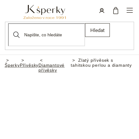
Přejít
na
obsah
Nákupní
Přihlášení
Hledat
košík
Zlatý přívěsek s
Domů
Šperky
Přívěsky
Diamantové
tahitskou perlou a diamanty
přívěsky