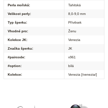
Perla mořská
:
Tahitská
Velikost perly
:
8,0-9,0 mm
Typ šperku
:
Přívěsek
Vhodné pro
:
Ženu
Kolekce JK
:
Venezia
Značka šperku
:
JK
#paircode
:
v961
#option
:
bílá
Kolekce
:
Venezia [/venezia/]