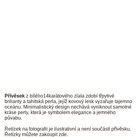
JK
Přívěsek
z bílého14karátového zlata zdobí třpytivé
brilianty a tahitská perla, jejíž kovový lesk vyzařuje tajemno
oceánu. Minimalistický design nechává vyniknout samotné
kráse perly, která je symbolem elegance a jemného
půvabu.
Řetízek na fotografii je ilustrativní a není součástí přívěsku.
Řetízky můžete zakoupit
zde
.