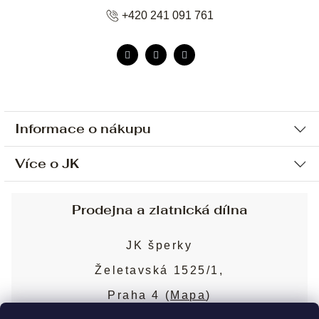
+420 241 091 761
Informace o nákupu
Více o JK
Ochrana osobních údajů
Způsob platby a dopravy
Náš příběh
Prodejna a zlatnická dílna
Sjednání osobní schůzky
Náš tým
Obchodní podmínky
JK šperky
Design a výroba
Puncovní značky
Želetavská 1525/1,
Služby
Cookies
Praha 4 (
Mapa
)
Blog