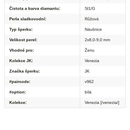
Čistota a barva diamantu
:
SI1/G
Perla sladkovodní
:
Růžová
Typ šperku
:
Náušnice
Velikost perel
:
2x8,0-9,0 mm
Vhodné pro
:
Ženu
Kolekce JK
:
Venezia
Značka šperku
:
JK
#paircode
:
v962
#option
:
bílá
Kolekce
:
Venezia [/venezia/]