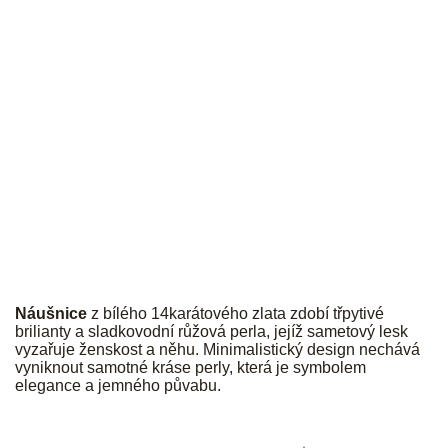
JK
Náušnice
z bílého 14karátového zlata zdobí třpytivé
brilianty a sladkovodní růžová perla, jejíž sametový lesk
vyzařuje ženskost a něhu. Minimalistický design nechává
vyniknout samotné kráse perly, která je symbolem
elegance a jemného půvabu.