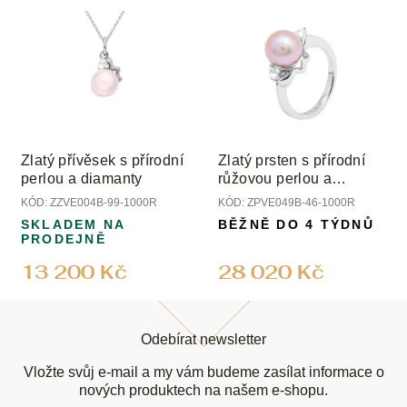
Zlatý přívěsek s přírodní
Zlatý prsten s přírodní
perlou a diamanty
růžovou perlou a
diamanty
KÓD:
ZZVE004B-99-1000R
KÓD:
ZPVE049B-46-1000R
SKLADEM NA
BĚŽNĚ DO 4 TÝDNŮ
PRODEJNĚ
13 200 Kč
28 020 Kč
Z
á
Odebírat newsletter
p
a
Vložte svůj e-mail a my vám budeme zasílat informace o
t
nových produktech na našem e-shopu.