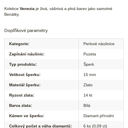
Kolekce
Venezia
je živá, vášnivá a plná barev jako samotné
Benátky.
Doplňkové parametry
Kategorie
:
Perlové náušnice
Zapínání náušnic
:
Puzeta
Typ produktu
:
Šperk
Velikost šperku
:
15 mm
Materiál šperku
:
Zlato
Ryzost zlata
:
14 kt
Barva zlata
:
Bílá
Kámen ve šperku
:
Diamant přírodní
Celkový počet a váha diamantů
:
6 ks (0,09 ct)