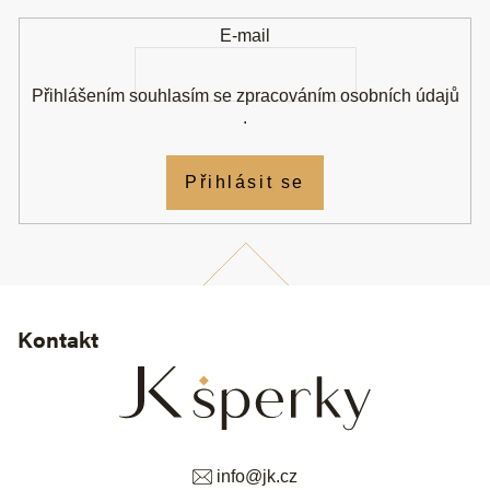
í
E-mail
Přihlášením souhlasím se
zpracováním osobních údajů
.
Přihlásit se
Kontakt
info
@
jk.cz