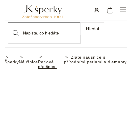
Přejít
na
obsah
Nákupní
Přihlášení
Hledat
košík
Zlaté náušnice s
Domů
Šperky
Náušnice
Perlové
přírodními perlami a diamanty
náušnice