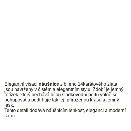
JK
Elegantní visací
náušnice
z bílého 14karátového zlata
jsou navrženy v čistém a elegantním stylu. Zdobí je jemný
řetízek, který nechává bílou sladkovodní perlu volně se
pohupovat a podtrhuje tak její přirozenou krásu a jemný
lesk.
Tento detail dodává náušnicím lehkost, eleganci a moderní
šarm.