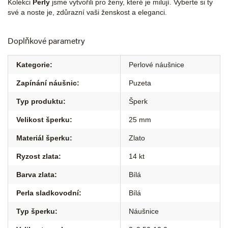
Kolekci
Perly
jsme vytvořili pro ženy, které je milují. Vyberte si ty
své a noste je, zdůrazní vaši ženskost a eleganci.
Doplňkové parametry
Kategorie
:
Perlové náušnice
Zapínání náušnic
:
Puzeta
Typ produktu
:
Šperk
Velikost šperku
:
25 mm
Materiál šperku
:
Zlato
Ryzost zlata
:
14 kt
Barva zlata
:
Bílá
Perla sladkovodní
:
Bílá
Typ šperku
:
Náušnice