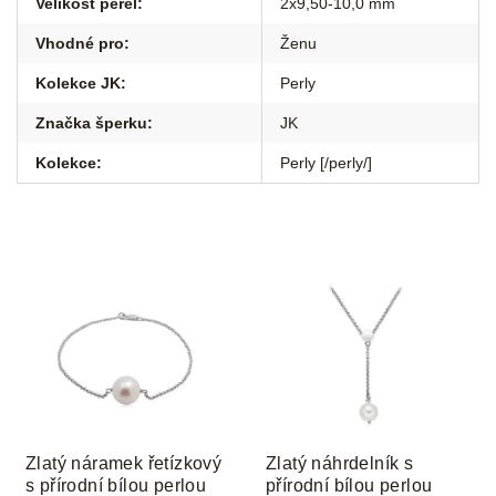
Velikost perel
:
2x9,50-10,0 mm
Vhodné pro
:
Ženu
Kolekce JK
:
Perly
Značka šperku
:
JK
Kolekce
:
Perly [/perly/]
Zlatý náramek řetízkový
Zlatý náhrdelník s
s přírodní bílou perlou
přírodní bílou perlou