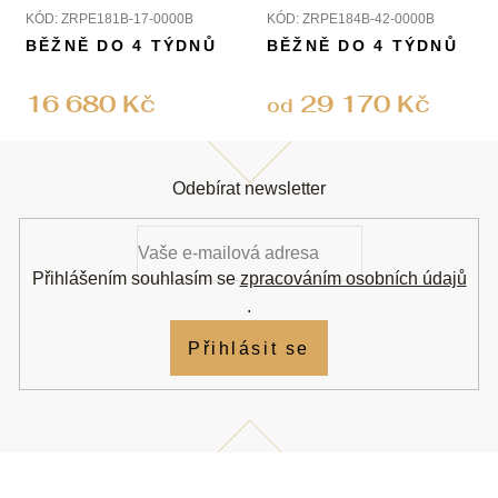
KÓD:
ZRPE181B-17-0000B
KÓD:
ZRPE184B-42-0000B
BĚŽNĚ DO 4 TÝDNŮ
BĚŽNĚ DO 4 TÝDNŮ
16 680 Kč
29 170 Kč
od
Z
á
Odebírat newsletter
p
a
t
í
Přihlášením souhlasím se
zpracováním osobních údajů
.
Přihlásit se