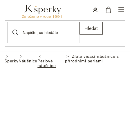
Přejít
na
obsah
Nákupní
Přihlášení
Hledat
košík
Zlaté visací náušnice s
Domů
Šperky
Náušnice
Perlové
přírodními perlami
náušnice