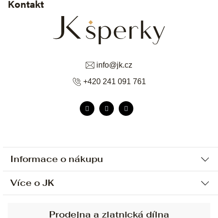
Kontakt
info
@
jk.cz
+420 241 091 761
Informace o nákupu
Více o JK
Ochrana osobních údajů
Způsob platby a dopravy
Náš příběh
Prodejna a zlatnická dílna
Sjednání osobní schůzky