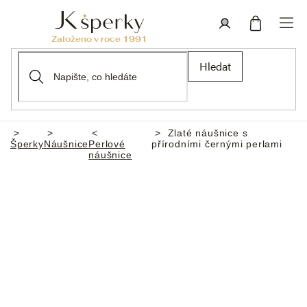
Přejít
na
obsah
Nákupní
Přihlášení
Hledat
košík
Zlaté náušnice s
Domů
Šperky
Náušnice
Perlové
přírodními černými perlami
náušnice