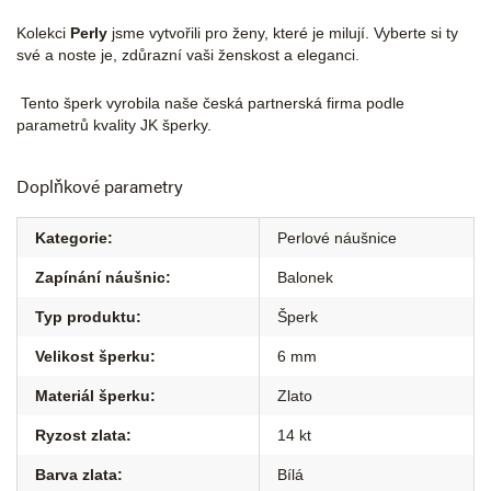
Kolekci
Perly
jsme vytvořili pro ženy, které je milují. Vyberte si ty
své a noste je, zdůrazní vaši ženskost a eleganci.
Tento šperk vyrobila naše česká partnerská firma podle
parametrů kvality JK šperky.
Doplňkové parametry
Kategorie
:
Perlové náušnice
Zapínání náušnic
:
Balonek
Typ produktu
:
Šperk
Velikost šperku
:
6 mm
Materiál šperku
:
Zlato
Ryzost zlata
:
14 kt
Barva zlata
:
Bílá