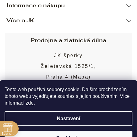
Informace o nákupu
Více o JK
Ochrana osobních údajů
Způsob platby a dopravy
Náš příběh
Prodejna a zlatnická dílna
Sjednání osobní schůzky
Náš tým
Obchodní podmínky
JK šperky
Design a výroba
Puncovní značky
Želetavská 1525/1,
Služby
Cookies
Praha 4 (
Mapa
)
Blog
Více o prodejně
Nejčastější dotazy
Tento web používá soubory cookie. Dalším procházením
tohoto webu vyjadřujete souhlas s jejich používáním. Více
informací
zde
.
Copyright 2026
JK šperky
. Všechna práva
Nastavení
vyhrazena.
Upravit nastavení cookies
ě
Zobrazit