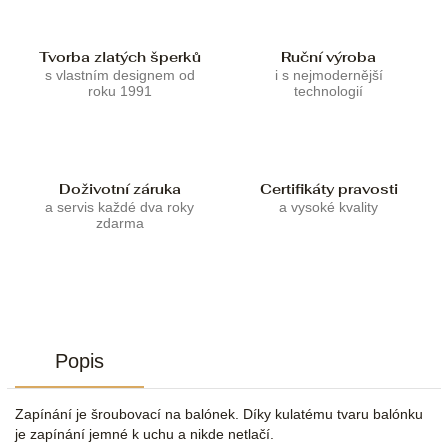
Tvorba zlatých šperků
Ruční výroba
s vlastním designem od
i s nejmodernější
roku 1991
technologií
Doživotní záruka
Certifikáty pravosti
a servis každé dva roky
a vysoké kvality
zdarma
Popis
Zapínání je šroubovací na balónek. Díky kulatému tvaru balónku
je zapínání jemné k uchu a nikde netlačí.