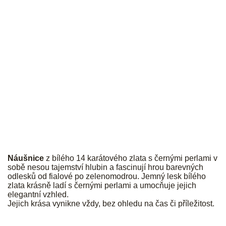
PALMYRA
Náušnice
z bílého 14 karátového zlata s černými perlami v
sobě nesou tajemství hlubin a fascinují hrou barevných
odlesků od fialové po zelenomodrou. Jemný lesk bílého
zlata krásně ladí s černými perlami a umocňuje jejich
elegantní vzhled.
Jejich krása vynikne vždy, bez ohledu na čas či příležitost.