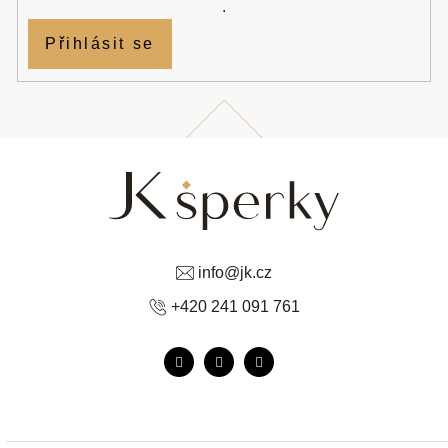
.
Přihlásit se
info
@
jk.cz
+420 241 091 761