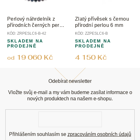
Perlový náhrdelník z
Zlatý přívěsek s černou
přírodních černých perel
přírodní perlou 6 mm
s uzávěrem z bílého
KÓD:
ZRPESLC6-B-42
KÓD:
ZZPESLC6-B
zlata; perly 6 mm
SKLADEM NA
SKLADEM NA
PRODEJNĚ
PRODEJNĚ
19 060 Kč
4 150 Kč
od
Z
á
Odebírat newsletter
p
a
Vložte svůj e-mail a my vám budeme zasílat informace o
t
nových produktech na našem e-shopu.
í
E-
mail
Přihlášením souhlasím se
zpracováním osobních údajů