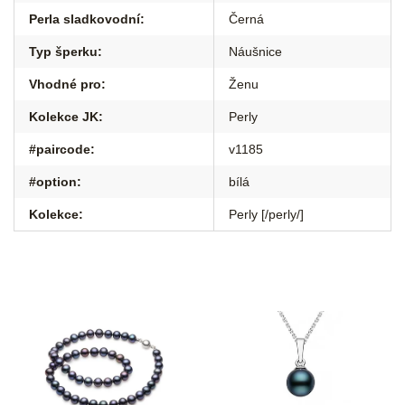
Perla sladkovodní
:
Černá
Typ šperku
:
Náušnice
Vhodné pro
:
Ženu
Kolekce JK
:
Perly
#paircode
:
v1185
#option
:
bílá
Kolekce
:
Perly [/perly/]