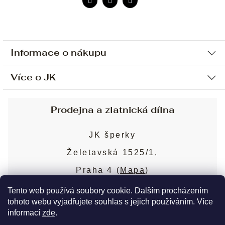
Informace o nákupu
Více o JK
Ochrana osobních údajů
Způsob platby a dopravy
Náš příběh
Prodejna a zlatnická dílna
Sjednání osobní schůzky
Náš tým
Obchodní podmínky
JK šperky
Design a výroba
Puncovní značky
Želetavská 1525/1,
Služby
Cookies
Praha 4 (
Mapa
)
Blog
Více o prodejně
Nejčastější dotazy
Tento web používá soubory cookie. Dalším procházením
tohoto webu vyjadřujete souhlas s jejich používáním. Více
informací
zde
.