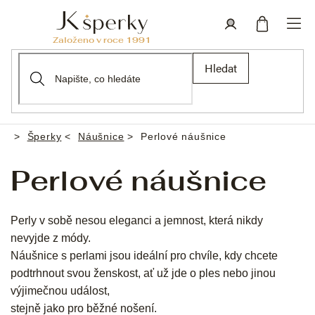
Přejít
na
obsah
Nákupní
Přihlášení
Hledat
košík
Šperky
Náušnice
Perlové náušnice
Domů
Perlové náušnice
Perly v sobě nesou eleganci a jemnost, která nikdy
nevyjde z módy.
Náušnice s perlami jsou ideální pro chvíle, kdy chcete
podtrhnout svou ženskost, ať už jde o ples nebo jinou
výjimečnou událost,
stejně jako pro běžné nošení.