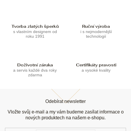
í
í
p
r
v
k
Tvorba zlatých šperků
Ruční výroba
y
s vlastním designem od
i s nejmodernější
v
roku 1991
technologií
ý
p
i
s
u
Doživotní záruka
Certifikáty pravosti
a servis každé dva roky
a vysoké kvality
zdarma
Z
á
Odebírat newsletter
p
a
Vložte svůj e-mail a my vám budeme zasílat informace o
t
nových produktech na našem e-shopu.
í