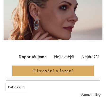
Ř
a
Doporučujeme
Nejlevnější
Nejdražší
z
e
Filtrování a řazení
n
í
p
Balonek
r
Vymazat filtry
o
d
V