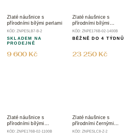
Zlaté náušnice s
Zlaté náušnice s
přírodními bílými perlami
přírodními bílými
perlami, rubíny a
KÓD:
ZNPESLB7-B-2
KÓD:
ZNPE176B-02-1400B
diamanty
SKLADEM NA
BĚŽNĚ DO 4 TÝDNŮ
PRODEJNĚ
9 600 Kč
23 250 Kč
Zlaté náušnice s
Zlaté náušnice s
přírodními bílými
přírodními černými
perlami, safíry a
perlami
KÓD:
ZNPE176B-02-1100B
KÓD:
ZNPESLC8-Z-2