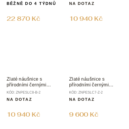
diamanty
BĚŽNĚ DO 4 TÝDNŮ
NA DOTAZ
22 870 Kč
10 940 Kč
Zlaté náušnice s
Zlaté náušnice s
přírodními černými
přírodními černými
perlami
perlami
KÓD:
ZNPESLC8-B-2
KÓD:
ZNPESLC7-Z-2
NA DOTAZ
NA DOTAZ
10 940 Kč
9 600 Kč