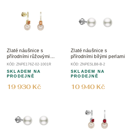
u
ý
k
p
t
i
ů
s
p
r
o
Zlaté náušnice s
Zlaté náušnice s
d
přírodními růžovými
přírodními bílými perlami
u
perlami, mandariny a
KÓD:
ZNPE176Z-02-1001R
KÓD:
ZNPESLB8-B-2
k
diamanty
SKLADEM NA
SKLADEM NA
t
PRODEJNĚ
PRODEJNĚ
ů
19 930 Kč
10 940 Kč