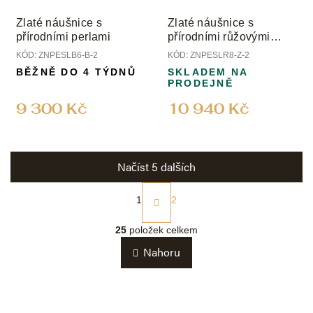
Zlaté náušnice s
Zlaté náušnice s
přírodními perlami
přírodními růžovými
perlami
KÓD:
ZNPESLB6-B-2
KÓD:
ZNPESLR8-Z-2
BĚŽNĚ DO 4 TÝDNŮ
SKLADEM NA
PRODEJNĚ
9 300 Kč
10 940 Kč
Načíst 5 dalších
S
t
1
2
r
O
á
v
25
položek celkem
n
l
k
Nahoru
á
o
d
v
a
á
c
n