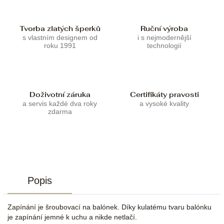
Tvorba zlatých šperků
Ruční výroba
s vlastním designem od
i s nejmodernější
roku 1991
technologií
Doživotní záruka
Certifikáty pravosti
a servis každé dva roky
a vysoké kvality
zdarma
Popis
Zapínání je šroubovací na balónek. Díky kulatému tvaru balónku
je zapínání jemné k uchu a nikde netlačí.