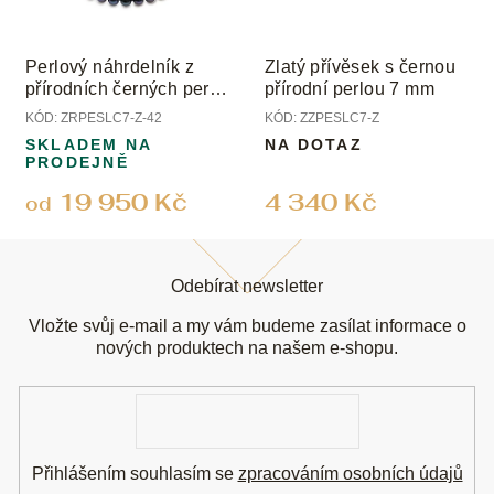
Perlový náhrdelník z
Zlatý přívěsek s černou
přírodních černých perel
přírodní perlou 7 mm
s uzávěrem ze žlutého
KÓD:
ZRPESLC7-Z-42
KÓD:
ZZPESLC7-Z
zlata; perly 7 mm
SKLADEM NA
NA DOTAZ
PRODEJNĚ
19 950 Kč
4 340 Kč
od
Z
á
Odebírat newsletter
p
a
Vložte svůj e-mail a my vám budeme zasílat informace o
t
nových produktech na našem e-shopu.
í
E-
mail
Přihlášením souhlasím se
zpracováním osobních údajů