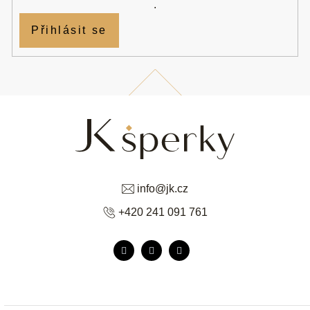
.
Přihlásit se
info
@
jk.cz
+420 241 091 761