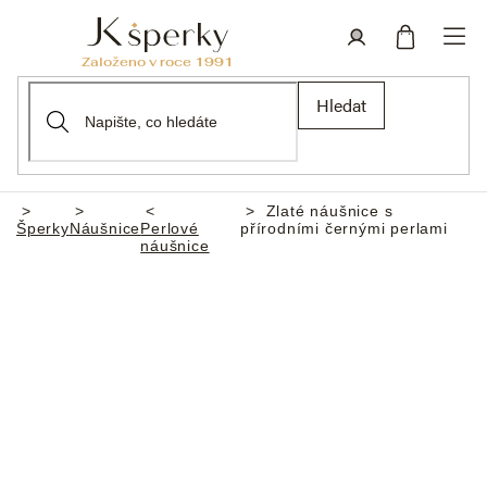
Přejít
na
obsah
Nákupní
Přihlášení
Hledat
košík
Zlaté náušnice s
Domů
Šperky
Náušnice
Perlové
přírodními černými perlami
náušnice