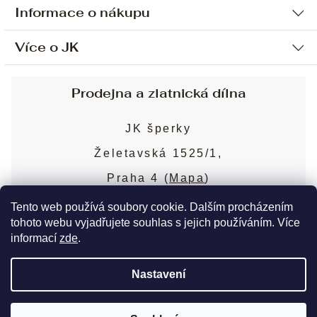
Informace o nákupu
Více o JK
Ochrana osobních údajů
Způsob platby a dopravy
Náš příběh
Prodejna a zlatnická dílna
Sjednání osobní schůzky
Náš tým
Obchodní podmínky
JK šperky
Design a výroba
Puncovní značky
Želetavská 1525/1,
Služby
Cookies
Praha 4 (
Mapa
)
Blog
Více o prodejně
Nejčastější dotazy
Tento web používá soubory cookie. Dalším procházením
tohoto webu vyjadřujete souhlas s jejich používáním. Více
informací
zde
.
Copyright 2026
JK šperky
. Všechna práva
Nastavení
vyhrazena.
Upravit nastavení cookies