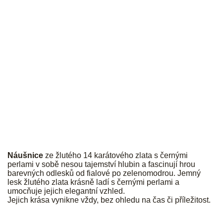
PALMYRA
Náušnice
ze žlutého 14 karátového zlata s černými
perlami v sobě nesou tajemství hlubin a fascinují hrou
barevných odlesků od fialové po zelenomodrou. Jemný
lesk žlutého zlata krásně ladí s černými perlami a
umocňuje jejich elegantní vzhled.
Jejich krása vynikne vždy, bez ohledu na čas či příležitost.