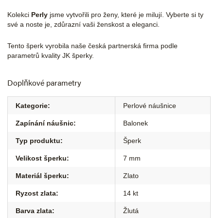
Kolekci
Perly
jsme vytvořili pro ženy, které je milují. Vyberte si ty
své a noste je, zdůrazní vaši ženskost a eleganci.
Tento šperk vyrobila naše česká partnerská firma podle
parametrů kvality JK šperky.
Doplňkové parametry
Kategorie
:
Perlové náušnice
Zapínání náušnic
:
Balonek
Typ produktu
:
Šperk
Velikost šperku
:
7 mm
Materiál šperku
:
Zlato
Ryzost zlata
:
14 kt
Barva zlata
:
Žlutá