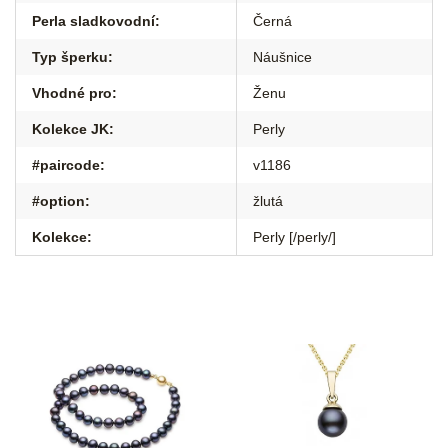
Perla sladkovodní
:
Černá
Typ šperku
:
Náušnice
Vhodné pro
:
Ženu
Kolekce JK
:
Perly
#paircode
:
v1186
#option
:
žlutá
Kolekce
:
Perly [/perly/]