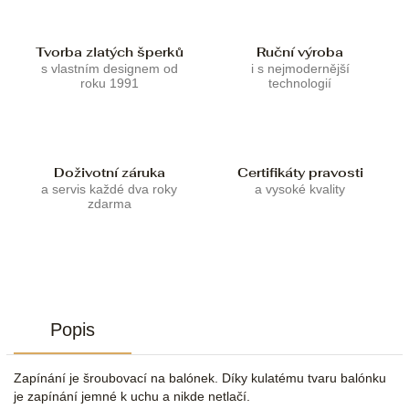
Tvorba zlatých šperků
Ruční výroba
s vlastním designem od
i s nejmodernější
roku 1991
technologií
Doživotní záruka
Certifikáty pravosti
a servis každé dva roky
a vysoké kvality
zdarma
Popis
Zapínání je šroubovací na balónek. Díky kulatému tvaru balónku
je zapínání jemné k uchu a nikde netlačí.