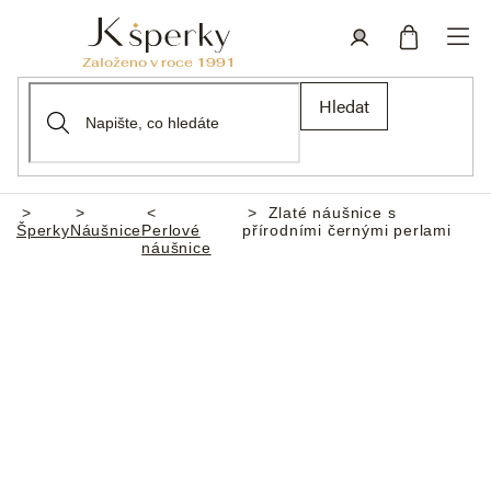
Přejít
na
obsah
Nákupní
Přihlášení
Hledat
košík
Zlaté náušnice s
Domů
Šperky
Náušnice
Perlové
přírodními černými perlami
náušnice