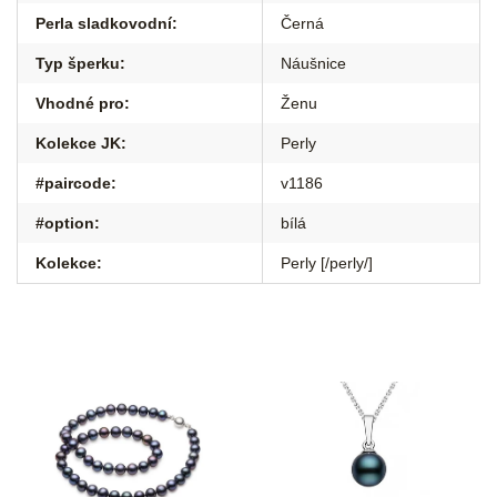
Perla sladkovodní
:
Černá
Typ šperku
:
Náušnice
Vhodné pro
:
Ženu
Kolekce JK
:
Perly
#paircode
:
v1186
#option
:
bílá
Kolekce
:
Perly [/perly/]