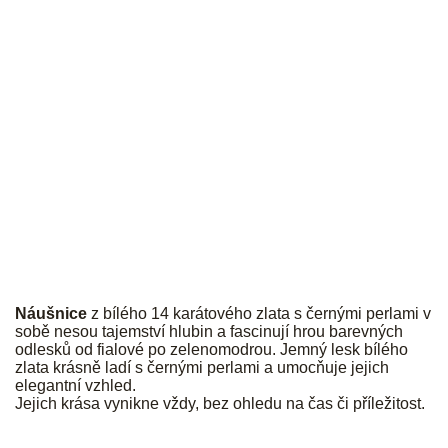
PALMYRA
Náušnice
z bílého 14 karátového zlata s černými perlami v
sobě nesou tajemství hlubin a fascinují hrou barevných
odlesků od fialové po zelenomodrou. Jemný lesk bílého
zlata krásně ladí s černými perlami a umocňuje jejich
elegantní vzhled.
Jejich krása vynikne vždy, bez ohledu na čas či příležitost.