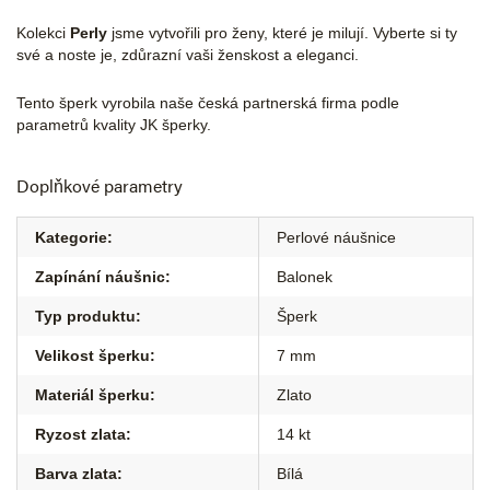
Kolekci
Perly
jsme vytvořili pro ženy, které je milují. Vyberte si ty
své a noste je, zdůrazní vaši ženskost a eleganci.
Tento šperk vyrobila naše česká partnerská firma podle
parametrů kvality JK šperky.
Doplňkové parametry
Kategorie
:
Perlové náušnice
Zapínání náušnic
:
Balonek
Typ produktu
:
Šperk
Velikost šperku
:
7 mm
Materiál šperku
:
Zlato
Ryzost zlata
:
14 kt
Barva zlata
:
Bílá