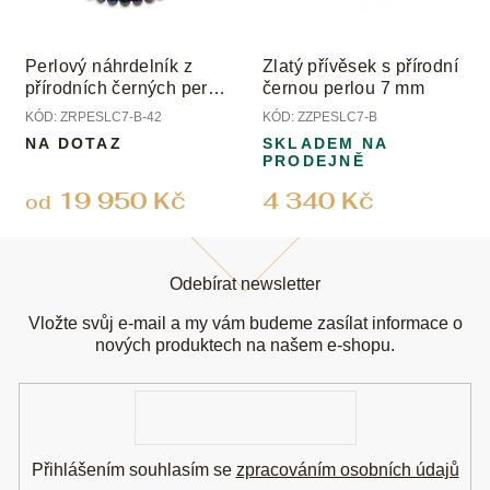
Perlový náhrdelník z
Zlatý přívěsek s přírodní
přírodních černých perel
černou perlou 7 mm
s uzávěrem z bílého
KÓD:
ZRPESLC7-B-42
KÓD:
ZZPESLC7-B
zlata; perly 7 mm
NA DOTAZ
SKLADEM NA
PRODEJNĚ
19 950 Kč
4 340 Kč
od
Z
á
Odebírat newsletter
p
a
Vložte svůj e-mail a my vám budeme zasílat informace o
t
nových produktech na našem e-shopu.
í
E-
mail
Přihlášením souhlasím se
zpracováním osobních údajů