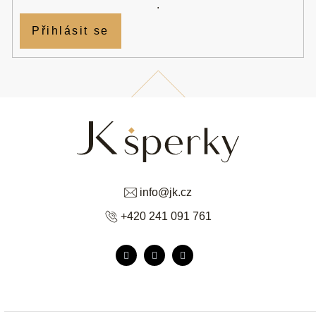
.
Přihlásit se
info
@
jk.cz
+420 241 091 761