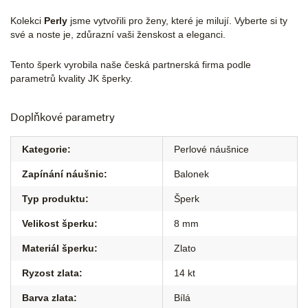
Kolekci
Perly
jsme vytvořili pro ženy, které je milují. Vyberte si ty
své a noste je, zdůrazní vaši ženskost a eleganci.
Tento šperk vyrobila naše česká partnerská firma podle
parametrů kvality JK šperky.
Doplňkové parametry
Kategorie
:
Perlové náušnice
Zapínání náušnic
:
Balonek
Typ produktu
:
Šperk
Velikost šperku
:
8 mm
Materiál šperku
:
Zlato
Ryzost zlata
:
14 kt
Barva zlata
:
Bílá