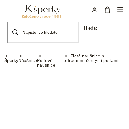
Přejít
na
obsah
Nákupní
Přihlášení
Hledat
košík
Zlaté náušnice s
Domů
Šperky
Náušnice
Perlové
přírodními černými perlami
náušnice