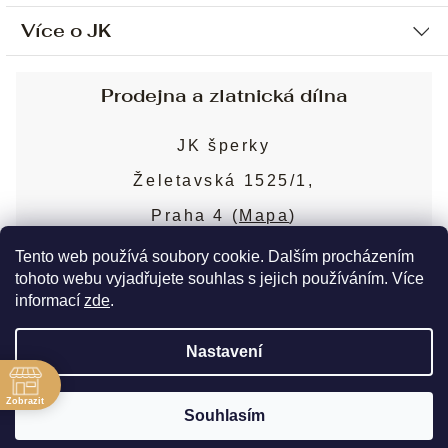
Více o JK
Ochrana osobních údajů
Způsob platby a dopravy
Náš příběh
Prodejna a zlatnická dílna
Sjednání osobní schůzky
Náš tým
Obchodní podmínky
JK šperky
Design a výroba
Puncovní značky
Želetavská 1525/1,
Služby
Cookies
Praha 4 (
Mapa
)
Blog
Více o prodejně
Nejčastější dotazy
Tento web používá soubory cookie. Dalším procházením
tohoto webu vyjadřujete souhlas s jejich používáním. Více
informací
zde
.
Copyright 2026
JK šperky
. Všechna práva
Nastavení
vyhrazena.
Upravit nastavení cookies
ě
Zobrazit
Souhlasím
Vytvořil Shoptet Premium