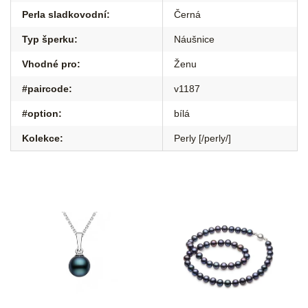
Perla sladkovodní
:
Černá
Typ šperku
:
Náušnice
Vhodné pro
:
Ženu
#paircode
:
v1187
#option
:
bílá
Kolekce
:
Perly [/perly/]