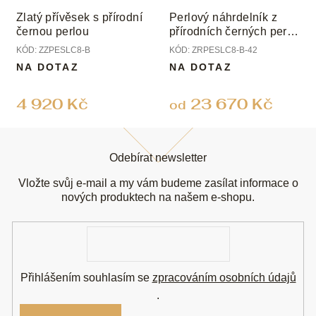
Zlatý přívěsek s přírodní
Perlový náhrdelník z
černou perlou
přírodních černých perel,
uzávěr bílé zlato, perly 8
KÓD:
ZZPESLC8-B
KÓD:
ZRPESLC8-B-42
mm
NA DOTAZ
NA DOTAZ
4 920 Kč
23 670 Kč
od
Z
á
Odebírat newsletter
p
a
Vložte svůj e-mail a my vám budeme zasílat informace o
t
nových produktech na našem e-shopu.
í
E-
mail
Přihlášením souhlasím se
zpracováním osobních údajů
.