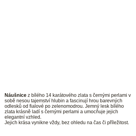
PALMYRA
Náušnice
z bílého 14 karátového zlata s černými perlami v
sobě nesou tajemství hlubin a fascinují hrou barevných
odlesků od fialové po zelenomodrou. Jemný lesk bílého
zlata krásně ladí s černými perlami a umocňuje jejich
elegantní vzhled.
Jejich krása vynikne vždy, bez ohledu na čas či příležitost.