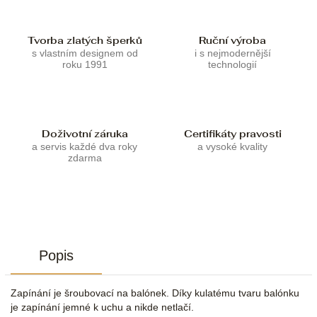
Tvorba zlatých šperků
Ruční výroba
s vlastním designem od
i s nejmodernější
roku 1991
technologií
Doživotní záruka
Certifikáty pravosti
a servis každé dva roky
a vysoké kvality
zdarma
Popis
Zapínání je šroubovací na balónek. Díky kulatému tvaru balónku
je zapínání jemné k uchu a nikde netlačí.