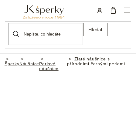
Přejít
na
obsah
Nákupní
Přihlášení
Hledat
košík
Zlaté náušnice s
Domů
Šperky
Náušnice
Perlové
přírodními černými perlami
náušnice