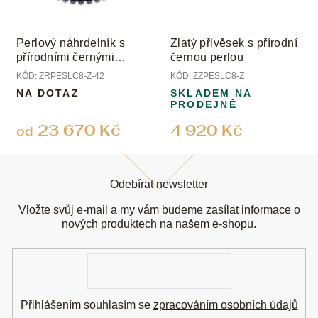
Perlový náhrdelník s
Zlatý přívěsek s přírodní
přírodními černými
černou perlou
perlami, uzávěr žluté
KÓD:
ZRPESLC8-Z-42
KÓD:
ZZPESLC8-Z
zlato, perly 8 mm
NA DOTAZ
SKLADEM NA
PRODEJNĚ
23 670 Kč
4 920 Kč
od
Z
á
Odebírat newsletter
p
a
Vložte svůj e-mail a my vám budeme zasílat informace o
t
nových produktech na našem e-shopu.
í
E-
mail
Přihlášením souhlasím se
zpracováním osobních údajů