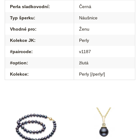
Perla sladkovodní
:
Černá
Typ šperku
:
Náušnice
Vhodné pro
:
Ženu
Kolekce JK
:
Perly
#paircode
:
v1187
#option
:
žlutá
Kolekce
:
Perly [/perly/]