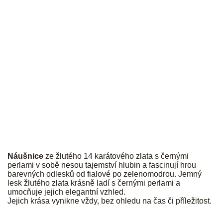
PALMYRA
Náušnice
ze žlutého 14 karátového zlata s černými
perlami v sobě nesou tajemství hlubin a fascinují hrou
barevných odlesků od fialové po zelenomodrou. Jemný
lesk žlutého zlata krásně ladí s černými perlami a
umocňuje jejich elegantní vzhled.
Jejich krása vynikne vždy, bez ohledu na čas či příležitost.