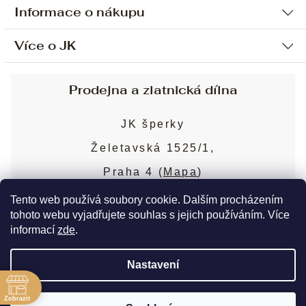
Informace o nákupu
Více o JK
Ochrana osobních údajů
Způsob platby a dopravy
Náš příběh
Prodejna a zlatnická dílna
Sjednání osobní schůzky
Náš tým
Obchodní podmínky
JK šperky
Design a výroba
Puncovní značky
Želetavská 1525/1,
Služby
Cookies
Praha 4 (
Mapa
)
Blog
Více o prodejně
Nejčastější dotazy
Tento web používá soubory cookie. Dalším procházením
tohoto webu vyjadřujete souhlas s jejich používáním. Více
informací
zde
.
Copyright 2026
JK šperky
. Všechna práva
Nastavení
vyhrazena.
Upravit nastavení cookies
ě
Zobrazit