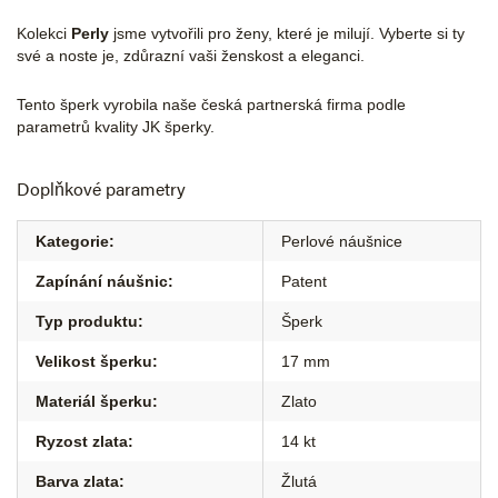
Kolekci
Perly
jsme vytvořili pro ženy, které je milují. Vyberte si ty
své a noste je, zdůrazní vaši ženskost a eleganci.
Tento šperk vyrobila naše česká partnerská firma podle
parametrů kvality JK šperky.
Doplňkové parametry
Kategorie
:
Perlové náušnice
Zapínání náušnic
:
Patent
Typ produktu
:
Šperk
Velikost šperku
:
17 mm
Materiál šperku
:
Zlato
Ryzost zlata
:
14 kt
Barva zlata
:
Žlutá