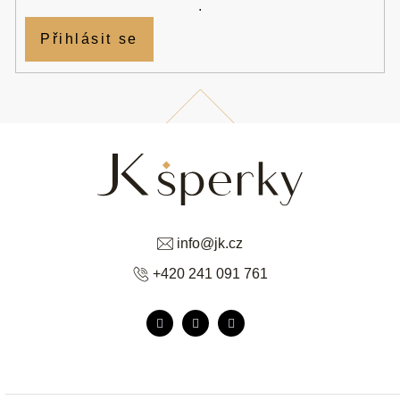
.
Přihlásit se
info
@
jk.cz
+420 241 091 761