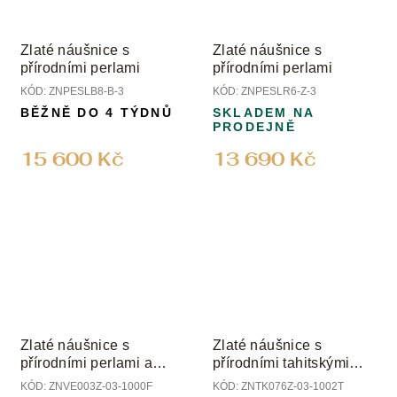
Zlaté náušnice s
Zlaté náušnice s
přírodními perlami
přírodními perlami
KÓD:
ZNPESLB8-B-3
KÓD:
ZNPESLR6-Z-3
BĚŽNĚ DO 4 TÝDNŮ
SKLADEM NA
PRODEJNĚ
15 600 Kč
13 690 Kč
Zlaté náušnice s
Zlaté náušnice s
přírodními perlami a
přírodními tahitskými
diamanty
perlami a přírodními
KÓD:
ZNVE003Z-03-1000F
KÓD:
ZNTK076Z-03-1002T