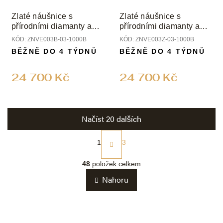
Zlaté náušnice s
Zlaté náušnice s
přírodními diamanty a
přírodními diamanty a
perlami
perlami
KÓD:
ZNVE003B-03-1000B
KÓD:
ZNVE003Z-03-1000B
BĚŽNĚ DO 4 TÝDNŮ
BĚŽNĚ DO 4 TÝDNŮ
24 700 Kč
24 700 Kč
Načíst 20 dalších
S
t
1
3
r
O
á
v
48
položek celkem
n
l
k
Nahoru
á
o
d
v
a
á
c
n