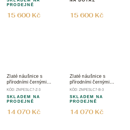
SKLADEM NA
NA DOTAZ
PRODEJNĚ
15 600 Kč
15 600 Kč
Zlaté náušnice s
Zlaté náušnice s
přírodními černými
přírodními černými
perlami
perlami
KÓD:
ZNPESLC7-Z-3
KÓD:
ZNPESLC7-B-3
SKLADEM NA
SKLADEM NA
PRODEJNĚ
PRODEJNĚ
14 070 Kč
14 070 Kč