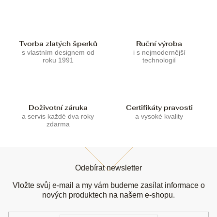
í
í
p
r
v
k
Tvorba zlatých šperků
Ruční výroba
y
s vlastním designem od
i s nejmodernější
v
roku 1991
technologií
ý
p
i
s
u
Doživotní záruka
Certifikáty pravosti
a servis každé dva roky
a vysoké kvality
zdarma
Z
á
Odebírat newsletter
p
a
Vložte svůj e-mail a my vám budeme zasílat informace o
t
nových produktech na našem e-shopu.
í