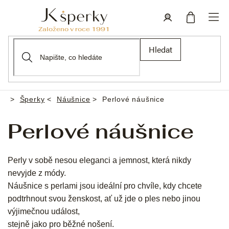
Přejít
na
obsah
Nákupní
Přihlášení
Hledat
košík
Šperky
Náušnice
Perlové náušnice
Domů
Perlové náušnice
Perly v sobě nesou eleganci a jemnost, která nikdy
nevyjde z módy.
Náušnice s perlami jsou ideální pro chvíle, kdy chcete
podtrhnout svou ženskost, ať už jde o ples nebo jinou
výjimečnou událost,
stejně jako pro běžné nošení.