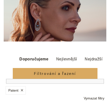
Ř
a
Doporučujeme
Nejlevnější
Nejdražší
z
e
Filtrování a řazení
n
í
p
Patent
r
Vymazat filtry
o
d
V