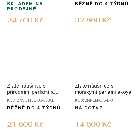
diamanty
SKLADEM NA
BĚŽNĚ DO 4 TÝDNŮ
PRODEJNĚ
24 700 Kč
32 860 Kč
Zlaté náušnice s
Zlaté náušnice s
přírodními perlami a
mořskými perlami akoya
peridoty
KÓD:
ZNVO110D-03-0700B
KÓD:
ZNPEMA8.5-B-3
BĚŽNĚ DO 4 TÝDNŮ
NA DOTAZ
21 600 Kč
14 600 Kč