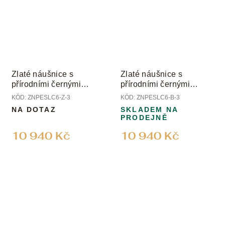
Zlaté náušnice s
Zlaté náušnice s
přírodními černými
přírodními černými
perlami
perlami
KÓD:
ZNPESLC6-Z-3
KÓD:
ZNPESLC6-B-3
NA DOTAZ
SKLADEM NA
PRODEJNĚ
10 940 Kč
10 940 Kč