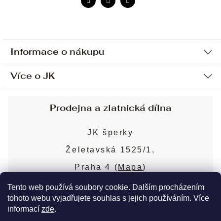
Informace o nákupu
Více o JK
Ochrana osobních údajů
Způsob platby a dopravy
Náš příběh
Prodejna a zlatnická dílna
Sjednání osobní schůzky
Náš tým
Obchodní podmínky
JK šperky
Design a výroba
Puncovní značky
Želetavská 1525/1,
Služby
Cookies
Praha 4 (
Mapa
)
Blog
Více o prodejně
Nejčastější dotazy
Tento web používá soubory cookie. Dalším procházením
tohoto webu vyjadřujete souhlas s jejich používáním. Více
informací
zde
.