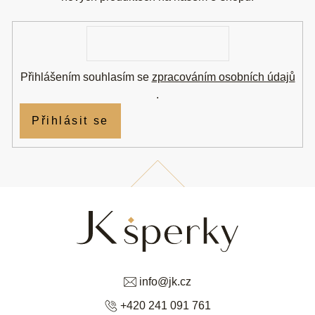
t
í
E-
mail
Přihlášením souhlasím se
zpracováním osobních údajů
.
Přihlásit se
info
@
jk.cz
+420 241 091 761