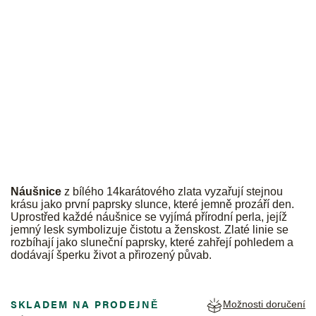
JK
Náušnice
z bílého 14karátového zlata vyzařují stejnou
krásu jako první paprsky slunce, které jemně prozáří den.
Uprostřed každé náušnice se vyjímá přírodní perla, jejíž
jemný lesk symbolizuje čistotu a ženskost. Zlaté linie se
rozbíhají jako sluneční paprsky, které zahřejí pohledem a
dodávají šperku život a přirozený půvab.
SKLADEM NA PRODEJNĚ
Možnosti doručení