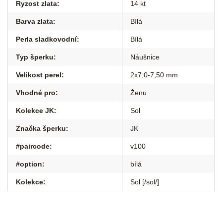
Ryzost zlata
:
14 kt
Barva zlata
:
Bílá
Perla sladkovodní
:
Bílá
Typ šperku
:
Náušnice
Velikost perel
:
2x7,0-7,50 mm
Vhodné pro
:
Ženu
Kolekce JK
:
Sol
Značka šperku
:
JK
#paircode
:
v100
#option
:
bílá
Kolekce
:
Sol [/sol/]