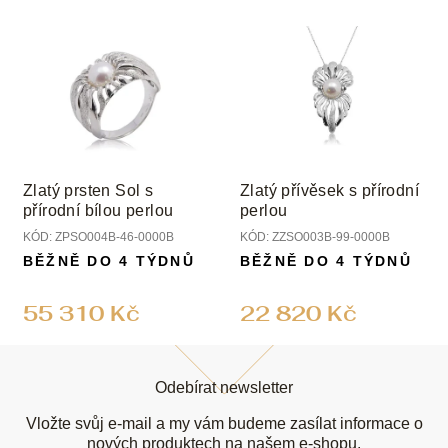
Zlatý prsten Sol s
Zlatý přívěsek s přírodní
přírodní bílou perlou
perlou
KÓD:
ZPSO004B-46-0000B
KÓD:
ZZSO003B-99-0000B
BĚŽNĚ DO 4 TÝDNŮ
BĚŽNĚ DO 4 TÝDNŮ
55 310 Kč
22 820 Kč
Z
á
Odebírat newsletter
p
a
Vložte svůj e-mail a my vám budeme zasílat informace o
nových produktech na našem e-shopu.