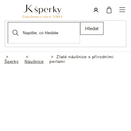
Přejít
na
obsah
Nákupní
Přihlášení
Hledat
košík
Zlaté náušnice s přírodními
Domů
Šperky
Náušnice
perlami