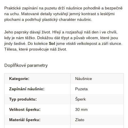
Praktické zapínání na puzetu drží náušnice pohodlně a bezpečně
na uchu. Matované detaily vytvářejí jemný kontrast s lesklými
plochami a podtrhují plastický charakter náušnic.
Jeho paprsky dávají život. Hřejí a rozjasňují náš den i ve chvíli,
kdy je nám těžko. Dokážou dát třpyt a půvab věcem, které jsou
jindy šedivé. Do kolekce
Sol
jsme vtiskli velkolepost a záři slunce.
Tělesa, které prosvěcuje náš život.
Doplňkové parametry
Kategorie
:
Náušnice
Zapínání náušnic
:
Puzeta
Typ produktu
:
Šperk
Velikost šperku
:
30 mm
Materiál šperku
:
Zlato