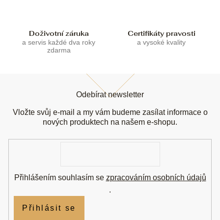
p
i
s
u
Doživotní záruka
Certifikáty pravosti
a servis každé dva roky
a vysoké kvality
zdarma
Z
á
Odebírat newsletter
p
a
Vložte svůj e-mail a my vám budeme zasílat informace o
t
nových produktech na našem e-shopu.
í
E-
mail
Přihlášením souhlasím se
zpracováním osobních údajů
.
Přihlásit se