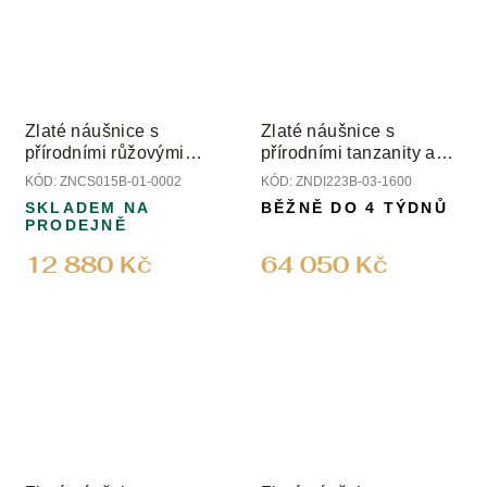
Zlaté náušnice s
Zlaté náušnice s
přírodními růžovými
přírodními tanzanity a
turmalíny
diamanty
KÓD:
ZNCS015B-01-0002
KÓD:
ZNDI223B-03-1600
SKLADEM NA
BĚŽNĚ DO 4 TÝDNŮ
PRODEJNĚ
12 880 Kč
64 050 Kč