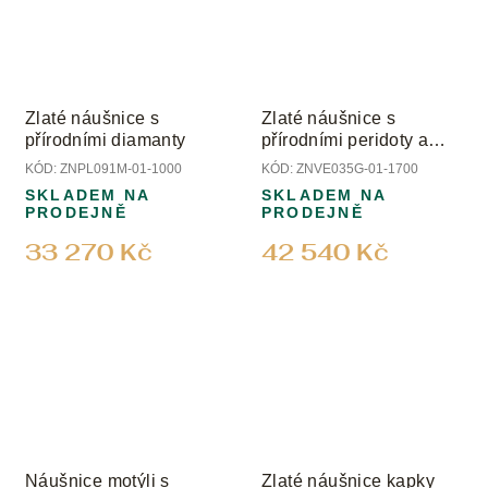
Zlaté náušnice s
Zlaté náušnice s
přírodními diamanty
přírodními peridoty a
diamanty
KÓD:
ZNPL091M-01-1000
KÓD:
ZNVE035G-01-1700
SKLADEM NA
SKLADEM NA
PRODEJNĚ
PRODEJNĚ
33 270 Kč
42 540 Kč
Náušnice motýli s
Zlaté náušnice kapky