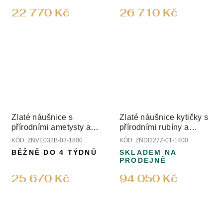
22 770 Kč
26 710 Kč
Zlaté náušnice s
Zlaté náušnice kytičky s
přírodními ametysty a
přírodními rubíny a
diamanty
diamanty
KÓD:
ZNVE032B-03-1800
KÓD:
ZNDI227Z-01-1400
BĚŽNĚ DO 4 TÝDNŮ
SKLADEM NA
PRODEJNĚ
25 670 Kč
94 050 Kč