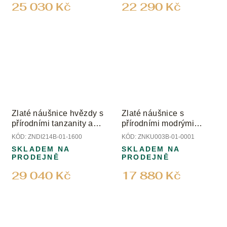
25 030 Kč
22 290 Kč
Zlaté náušnice hvězdy s
Zlaté náušnice s
přírodními tanzanity a
přírodními modrými
diamanty
acháty
KÓD:
ZNDI214B-01-1600
KÓD:
ZNKU003B-01-0001
SKLADEM NA
SKLADEM NA
PRODEJNĚ
PRODEJNĚ
29 040 Kč
17 880 Kč