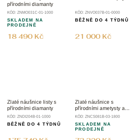
přírodními diamanty
KÓD:
ZNMO031C-01-1000
KÓD:
ZNVO037B-01-0000
SKLADEM NA
BĚŽNĚ DO 4 TÝDNŮ
PRODEJNĚ
18 490 Kč
21 000 Kč
Zlaté náušnice listy s
Zlaté náušnice s
přírodními diamanty
přírodními ametysty a
diamanty
KÓD:
ZNDI204B-01-1000
KÓD:
ZNCS081B-03-1800
BĚŽNĚ DO 4 TÝDNŮ
SKLADEM NA
PRODEJNĚ