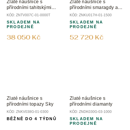
Zlaté náušnice s
Zlaté náušnice s
přírodními tahitskými
přírodními smaragdy a
perlami
diamanty
KÓD:
ZNTV007C-01-0000T
KÓD:
ZNKU017H-01-1500
SKLADEM NA
SKLADEM NA
PRODEJNĚ
PRODEJNĚ
38 050 Kč
52 720 Kč
Zlaté náušnice s
Zlaté náušnice s
přírodními topazy Sky
přírodními diamanty
KÓD:
ZNKV038G-01-0300
KÓD:
ZNDK030G-03-1000
BĚŽNĚ DO 4 TÝDNŮ
SKLADEM NA
PRODEJNĚ