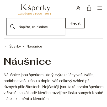
Přejít
na
obsah
Nákupní
Přihlášení
Hledat
košík
Šperky
Náušnice
Domů
Náušnice
Náušnice jsou šperkem, který zvýrazní črty vaší tváře,
podtrhne vaši krásu a doplní váš celkový vzhled při
různých příležitostech. Nejčastěji jsou také prvním šperkem
v životě, na základě kterého rozvíjíme lásku samých k sobě
i lásku k umění a klenotům.