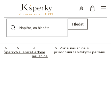
Přejít
na
obsah
Nákupní
Přihlášení
Hledat
košík
Zlaté náušnice s
Domů
Šperky
Náušnice
Perlové
přírodními tahitskými perlami
náušnice