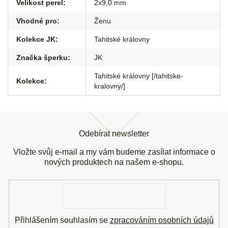
Velikost perel
:
2x9,0 mm
Vhodné pro
:
Ženu
Kolekce JK
:
Tahitské královny
Značka šperku
:
JK
Tahitské královny [/tahitske-
Kolekce
:
kralovny/]
Z
á
Odebírat newsletter
p
a
Vložte svůj e-mail a my vám budeme zasílat informace o
t
nových produktech na našem e-shopu.
í
E-
mail
Přihlášením souhlasím se
zpracováním osobních údajů