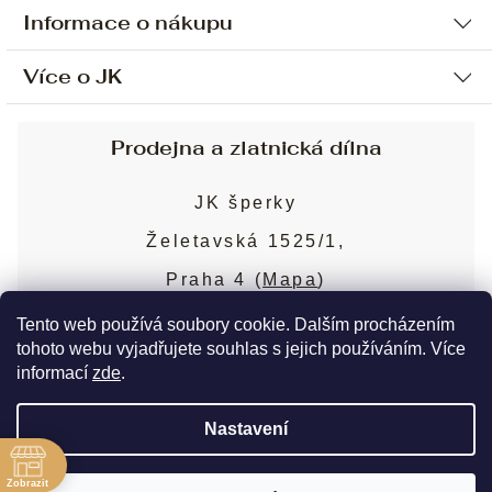
Informace o nákupu
Více o JK
Ochrana osobních údajů
Způsob platby a dopravy
Náš příběh
Prodejna a zlatnická dílna
Sjednání osobní schůzky
Náš tým
Obchodní podmínky
JK šperky
Design a výroba
Puncovní značky
Želetavská 1525/1,
Služby
Cookies
Praha 4 (
Mapa
)
Blog
Více o prodejně
Nejčastější dotazy
Tento web používá soubory cookie. Dalším procházením
tohoto webu vyjadřujete souhlas s jejich používáním. Více
informací
zde
.
Copyright 2026
JK šperky
. Všechna práva
Nastavení
vyhrazena.
Upravit nastavení cookies
ě
Zobrazit