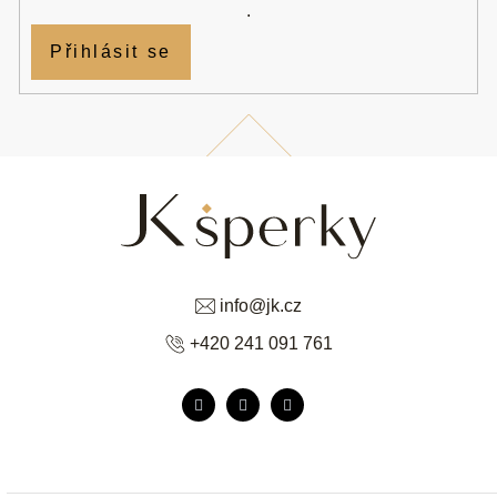
.
Přihlásit se
info
@
jk.cz
+420 241 091 761