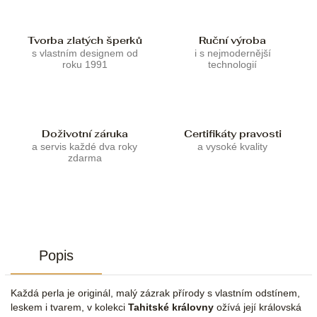
Tvorba zlatých šperků
Ruční výroba
s vlastním designem od
i s nejmodernější
roku 1991
technologií
Doživotní záruka
Certifikáty pravosti
a servis každé dva roky
a vysoké kvality
zdarma
Popis
Každá perla je originál, malý zázrak přírody s vlastním odstínem,
leskem i tvarem, v kolekci
Tahitské královny
ožívá její královská