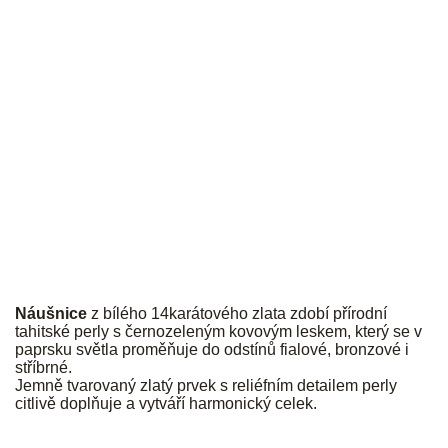
JK
Náušnice
z bílého 14karátového zlata zdobí přírodní
tahitské perly s černozeleným kovovým leskem, který se v
paprsku světla proměňuje do odstínů fialové, bronzové i
stříbrné.
Jemně tvarovaný zlatý prvek s reliéfním detailem perly
citlivě doplňuje a vytváří harmonický celek.