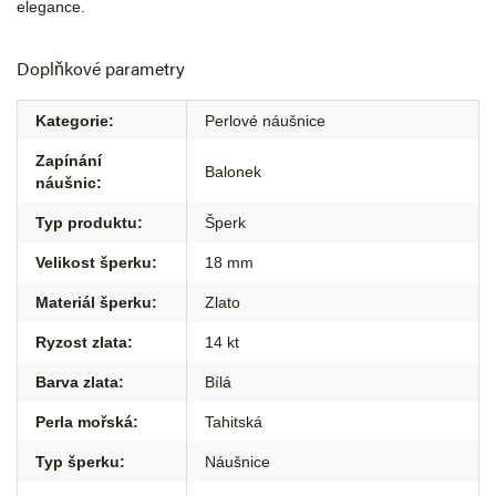
elegance.
Doplňkové parametry
Kategorie
:
Perlové náušnice
Zapínání
Balonek
náušnic
:
Typ produktu
:
Šperk
Velikost šperku
:
18 mm
Materiál šperku
:
Zlato
Ryzost zlata
:
14 kt
Barva zlata
:
Bílá
Perla mořská
:
Tahitská
Typ šperku
:
Náušnice