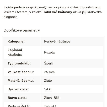
Každá perla je originál, malý zázrak přírody s vlastním odstínem,
leskem i tvarem, v kolekci
Tahitské královny
ožívá její královská
elegance.
Doplňkové parametry
Kategorie
:
Perlové náušnice
Zapínání
Puzeta
náušnic
:
Typ produktu
:
Šperk
Velikost šperku
:
25 mm
Materiál šperku
:
Zlato
Ryzost zlata
:
14 kt
Barva zlata
:
Žlutá
,
Bílá
Perla mořská
:
Tahitská