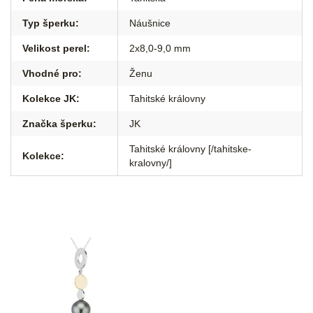
Typ šperku
:
Náušnice
Velikost perel
:
2x8,0-9,0 mm
Vhodné pro
:
Ženu
Kolekce JK
:
Tahitské královny
Značka šperku
:
JK
Tahitské královny [/tahitske-
Kolekce
:
kralovny/]