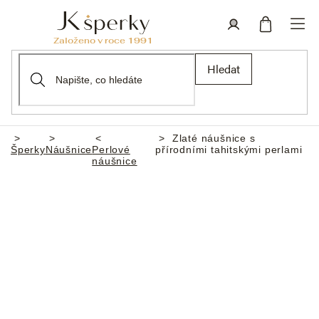
Přejít
na
obsah
Nákupní
Přihlášení
Hledat
košík
Zlaté náušnice s
Domů
Šperky
Náušnice
Perlové
přírodními tahitskými perlami
náušnice