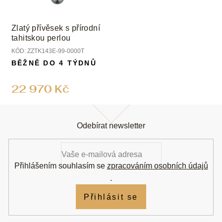
Zlatý přívěsek s přírodní
tahitskou perlou
KÓD:
ZZTK143E-99-0000T
BĚŽNĚ DO 4 TÝDNŮ
22 970 Kč
Z
á
Odebírat newsletter
p
a
t
í
Přihlášením souhlasím se
zpracováním osobních údajů
.
Přihlásit se