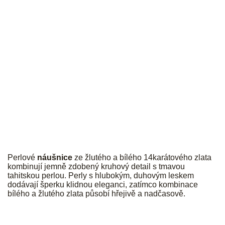
JK
Perlové
náušnice
ze žlutého a bílého 14karátového zlata
kombinují jemně zdobený kruhový detail s tmavou
tahitskou perlou. Perly s hlubokým, duhovým leskem
dodávají šperku klidnou eleganci, zatímco kombinace
bílého a žlutého zlata působí hřejivě a nadčasově.