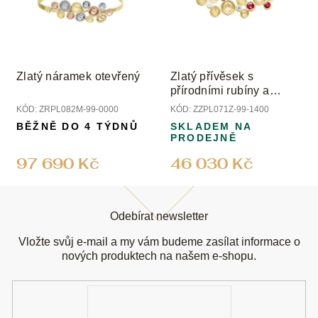
Zlatý náramek otevřený
Zlatý přívěsek s
přírodními rubíny a
diamanty
KÓD:
ZRPL082M-99-0000
KÓD:
ZZPL071Z-99-1400
BĚŽNĚ DO 4 TÝDNŮ
SKLADEM NA
PRODEJNĚ
97 690 Kč
46 030 Kč
Z
á
Odebírat newsletter
p
a
Vložte svůj e-mail a my vám budeme zasílat informace o
t
nových produktech na našem e-shopu.
í
E-
mail