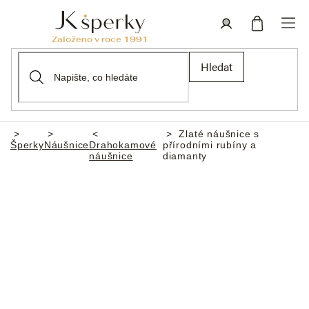
Přejít
na
obsah
Nákupní
Přihlášení
Hledat
košík
Zlaté náušnice s
Domů
Šperky
Náušnice
Drahokamové
přírodními rubíny a
náušnice
diamanty