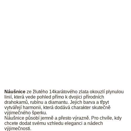
JK
Náušnice
ze žlutého 14karátového zlata okouzlí plynulou
linií, která vede pohled přímo k dvojici přírodních
drahokamů, rubínu a diamantu. Jejich barva a třpyt
vytvářejí harmonii, která dodává charakter skutečně
výjimečného šperku.
Náušnice působí jemně a přesto výrazně. Pro chvíle, kdy
chcete dodat svému vzhledu eleganci a nádech
výjimečnosti.