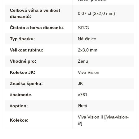
Celková váha a velikost
0,07 ct (2x2,0 mm)
diamantů
:
Čistota a barva diamantu
:
SI1/G
Typ šperku
:
Náušnice
Velikost rubínu
:
2x3,0 mm
Vhodné pro
:
Ženu
Kolekce JK
:
Viva Vision
Značka šperku
:
JK
#paircode
:
v761
#option
:
žlutá
Viva Vision II [/viva-vision-
Kolekce
:
ii/]