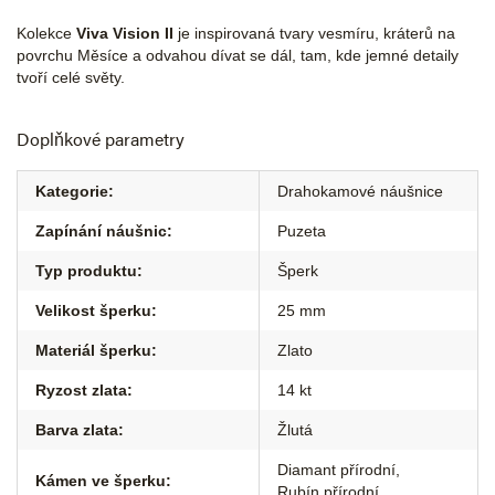
Kolekce
Viva Vision II
je inspirovaná tvary vesmíru, kráterů na
povrchu Měsíce a odvahou dívat se dál, tam, kde jemné detaily
tvoří celé světy.
Doplňkové parametry
Kategorie
:
Drahokamové náušnice
Zapínání náušnic
:
Puzeta
Typ produktu
:
Šperk
Velikost šperku
:
25 mm
Materiál šperku
:
Zlato
Ryzost zlata
:
14 kt
Barva zlata
:
Žlutá
Diamant přírodní
,
Kámen ve šperku
:
Rubín přírodní