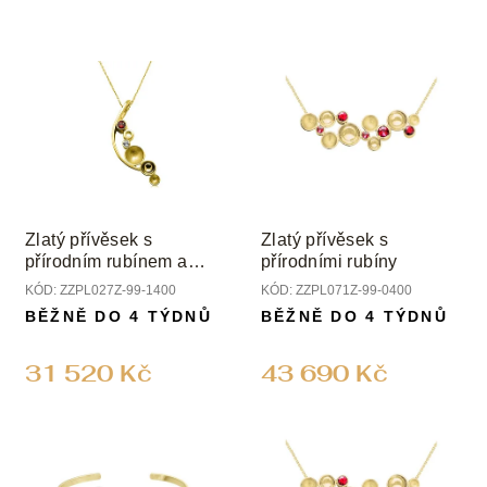
Zlatý přívěsek s
Zlatý přívěsek s
přírodním rubínem a
přírodními rubíny
diamantem
KÓD:
ZZPL027Z-99-1400
KÓD:
ZZPL071Z-99-0400
BĚŽNĚ DO 4 TÝDNŮ
BĚŽNĚ DO 4 TÝDNŮ
31 520 Kč
43 690 Kč