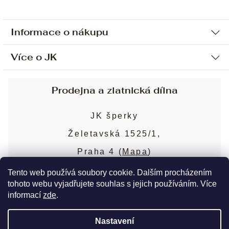
Informace o nákupu
Více o JK
Ochrana osobních údajů
Způsob platby a dopravy
Náš příběh
Prodejna a zlatnická dílna
Sjednání osobní schůzky
Náš tým
Obchodní podmínky
JK šperky
Design a výroba
Puncovní značky
Želetavská 1525/1,
Služby
Cookies
Praha 4 (
Mapa
)
Blog
Více o prodejně
Nejčastější dotazy
Tento web používá soubory cookie. Dalším procházením
tohoto webu vyjadřujete souhlas s jejich používáním. Více
informací
zde
.
Copyright 2026
JK šperky
. Všechna práva
Nastavení
vyhrazena.
Upravit nastavení cookies