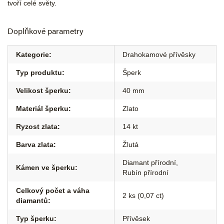
tvoří celé světy.
Doplňkové parametry
Kategorie
:
Drahokamové přívěsky
Typ produktu
:
Šperk
Velikost šperku
:
40 mm
Materiál šperku
:
Zlato
Ryzost zlata
:
14 kt
Barva zlata
:
Žlutá
Diamant přírodní
,
Kámen ve šperku
:
Rubín přírodní
Celkový počet a váha
2 ks (0,07 ct)
diamantů
:
Typ šperku
:
Přívěsek