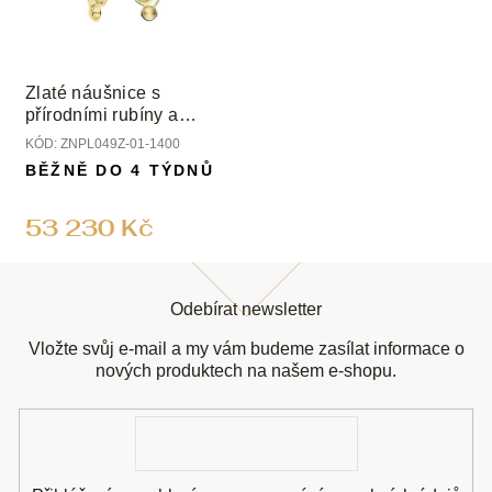
Zlaté náušnice s
přírodními rubíny a
diamanty
KÓD:
ZNPL049Z-01-1400
BĚŽNĚ DO 4 TÝDNŮ
53 230 Kč
Z
á
Odebírat newsletter
p
a
Vložte svůj e-mail a my vám budeme zasílat informace o
t
nových produktech na našem e-shopu.
í
E-
mail