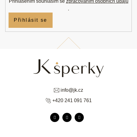
Přihlášením souhlasím se
zpracováním osobních údajů
.
Přihlásit se
info
@
jk.cz
+420 241 091 761