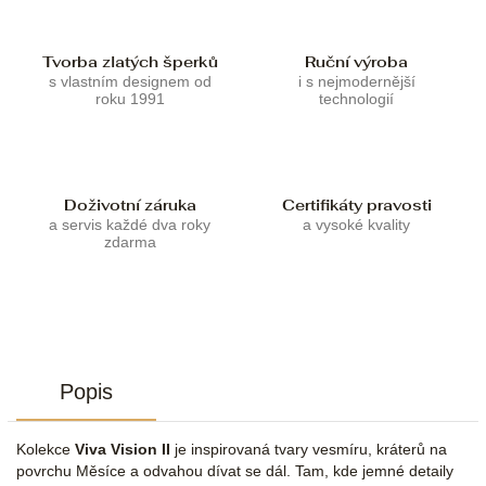
Tvorba zlatých šperků
Ruční výroba
s vlastním designem od
i s nejmodernější
roku 1991
technologií
Doživotní záruka
Certifikáty pravosti
a servis každé dva roky
a vysoké kvality
zdarma
Popis
Kolekce
Viva Vision II
je inspirovaná tvary vesmíru, kráterů na
povrchu Měsíce a odvahou dívat se dál. Tam, kde jemné detaily