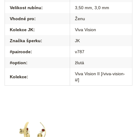
Velikost rubínu
:
3,50 mm, 3,0 mm
Vhodné pro
:
Ženu
Kolekce JK
:
Viva Vision
Značka šperku
:
JK
#paircode
:
v787
#option
:
žlutá
Viva Vision II [/viva-vision-
Kolekce
:
ii/]