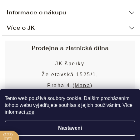
Informace o nákupu
Více o JK
Ochrana osobních údajů
Způsob platby a dopravy
Náš příběh
Prodejna a zlatnická dílna
Sjednání osobní schůzky
Náš tým
Obchodní podmínky
JK šperky
Design a výroba
Puncovní značky
Želetavská 1525/1,
Služby
Cookies
Praha 4 (
Mapa
)
Blog
Více o prodejně
Nejčastější dotazy
Tento web používá soubory cookie. Dalším procházením
tohoto webu vyjadřujete souhlas s jejich používáním. Více
informací
zde
.
Copyright 2026
JK šperky
. Všechna práva
Nastavení
vyhrazena.
Upravit nastavení cookies
ě