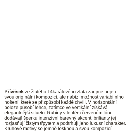
JK
Přívěsek
ze žlutého 14karátového zlata zaujme nejen
svou originální kompozicí, ale nabízí možnost variabilního
nošení, které se přizpůsobí každé chvíli. V horizontální
poloze působí lehce, zatímco ve vertikální získává
elegantnější siluetu. Rubíny v teplém červeném tónu
dodávají šperku intenzivní barevný akcent, brilianty jej
rozjasňují čistým třpytem a podtrhují jeho luxusní charakter.
Kruhové motivy se jemně lesknou a svou kompozicí