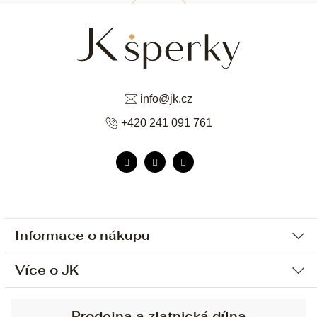
info
@
jk.cz
+420 241 091 761
Informace o nákupu
Více o JK
Ochrana osobních údajů
Způsob platby a dopravy
Náš příběh
Prodejna a zlatnická dílna