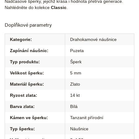
Nadčasové šperky, jejichž krása i hodnota přetrvá generace.
Nahlédněte do kolekce
Classic
.
Doplňkové parametry
Kategorie
:
Drahokamové náušnice
Zapínání náušnic
:
Puzeta
Typ produktu
:
Šperk
Velikost šperku
:
5 mm
Materiál šperku
:
Zlato
Ryzost zlata
:
14 kt
Barva zlata
:
Bílá
Kámen ve šperku
:
Tanzanit přírodní
Typ šperku
:
Náušnice