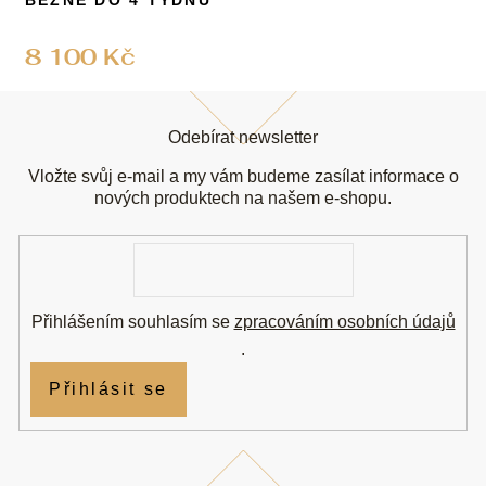
BĚŽNĚ DO 4 TÝDNŮ
8 100 Kč
Z
á
Odebírat newsletter
p
a
Vložte svůj e-mail a my vám budeme zasílat informace o
t
nových produktech na našem e-shopu.
í
E-
mail
Přihlášením souhlasím se
zpracováním osobních údajů
.
Přihlásit se