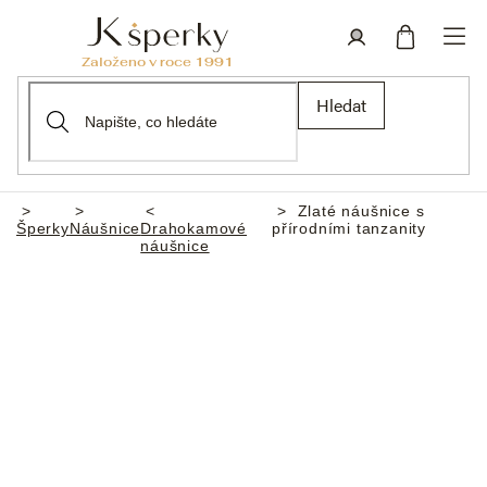
Přejít
na
obsah
Nákupní
Přihlášení
Hledat
košík
Zlaté náušnice s
Domů
Šperky
Náušnice
Drahokamové
přírodními tanzanity
náušnice