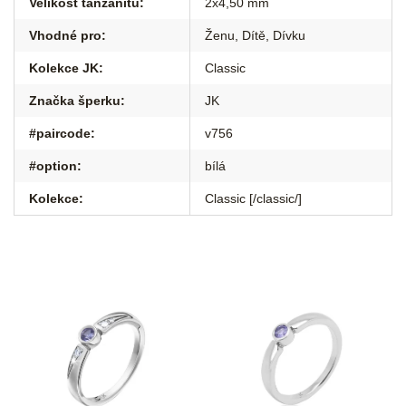
Velikost tanzanitu
:
2x4,50 mm
Vhodné pro
:
Ženu
,
Dítě
,
Dívku
Kolekce JK
:
Classic
Značka šperku
:
JK
#paircode
:
v756
#option
:
bílá
Kolekce
:
Classic [/classic/]