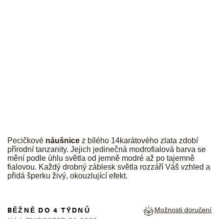
JK
Pecičkové
náušnice
z bílého 14karátového zlata zdobí
přírodní tanzanity. Jejich jedinečná modrofialová barva se
mění podle úhlu světla od jemně modré až po tajemně
fialovou. Každý drobný záblesk světla rozzáří Váš vzhled a
přidá šperku živý, okouzlující efekt.
BĚŽNĚ DO 4 TÝDNŮ
Možnosti doručení