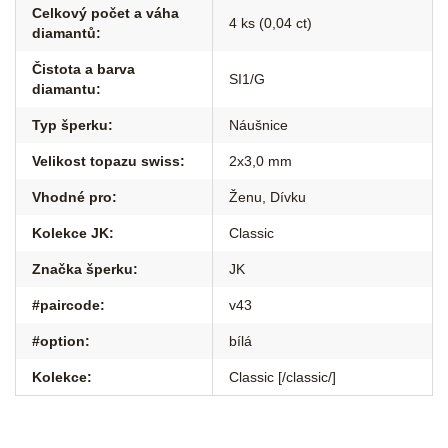
Celkový počet a váha
4 ks (0,04 ct)
diamantů
:
Čistota a barva
SI1/G
diamantu
:
Typ šperku
:
Náušnice
Velikost topazu swiss
:
2x3,0 mm
Vhodné pro
:
Ženu
,
Dívku
Kolekce JK
:
Classic
Značka šperku
:
JK
#paircode
:
v43
#option
:
bílá
Kolekce
:
Classic [/classic/]