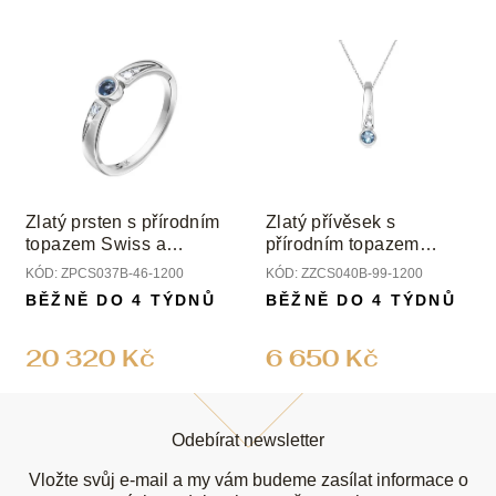
Zlatý prsten s přírodním
Zlatý přívěsek s
topazem Swiss a
přírodním topazem
diamanty
Swiss a diamanty
KÓD:
ZPCS037B-46-1200
KÓD:
ZZCS040B-99-1200
BĚŽNĚ DO 4 TÝDNŮ
BĚŽNĚ DO 4 TÝDNŮ
20 320 Kč
6 650 Kč
Z
á
Odebírat newsletter
p
a
Vložte svůj e-mail a my vám budeme zasílat informace o