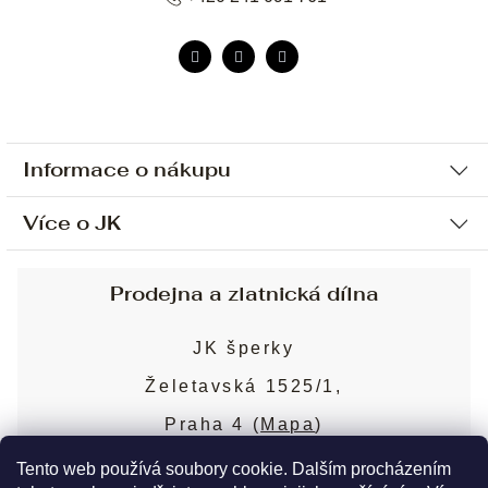
Informace o nákupu
Více o JK
Ochrana osobních údajů
Způsob platby a dopravy
Náš příběh
Prodejna a zlatnická dílna
Sjednání osobní schůzky
Náš tým
Obchodní podmínky
JK šperky
Design a výroba
Puncovní značky
Želetavská 1525/1,
Služby
Cookies
Praha 4 (
Mapa
)
Blog
Více o prodejně
Nejčastější dotazy
Tento web používá soubory cookie. Dalším procházením