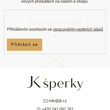
t
nových produktech na našem e-shopu.
í
E-
mail
Přihlášením souhlasím se
zpracováním osobních údajů
.
Přihlásit se
info
@
jk.cz
+420 241 091 761