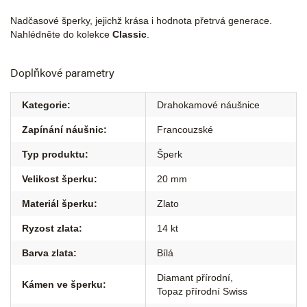
Nadčasové šperky, jejichž krása i hodnota přetrvá generace.
Nahlédněte do kolekce
Classic
.
Doplňkové parametry
Kategorie
:
Drahokamové náušnice
Zapínání náušnic
:
Francouzské
Typ produktu
:
Šperk
Velikost šperku
:
20 mm
Materiál šperku
:
Zlato
Ryzost zlata
:
14 kt
Barva zlata
:
Bílá
Diamant přírodní
,
Kámen ve šperku
:
Topaz přírodní Swiss