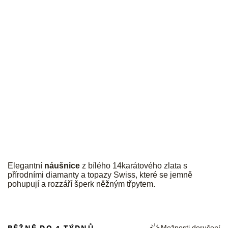
JK
Elegantní
náušnice
z bílého 14karátového zlata s
přírodními diamanty a topazy Swiss, které se jemně
pohupují a rozzáří šperk něžným třpytem.
BĚŽNĚ DO 4 TÝDNŮ
Možnosti doručení