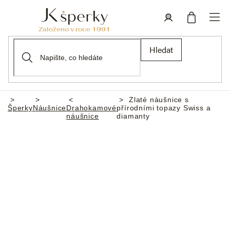
Přejít
na
obsah
Nákupní
Přihlášení
Hledat
košík
Zlaté náušnice s
Domů
Šperky
Náušnice
Drahokamové
přírodními topazy Swiss a
náušnice
diamanty