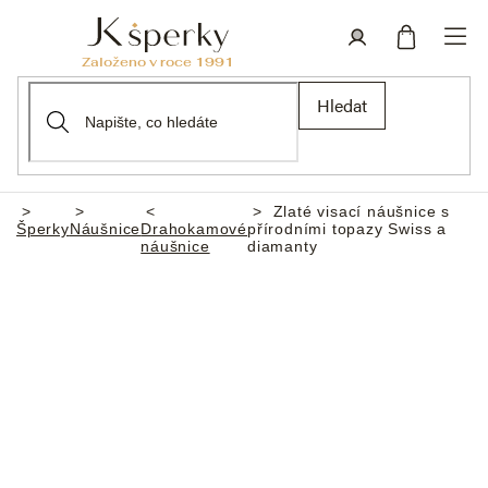
Přejít
na
obsah
Nákupní
Přihlášení
Hledat
košík
Zlaté visací náušnice s
Domů
Šperky
Náušnice
Drahokamové
přírodními topazy Swiss a
náušnice
diamanty