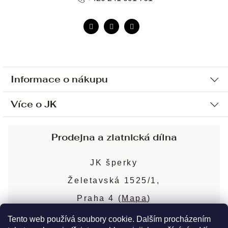
Informace o nákupu
Více o JK
Ochrana osobních údajů
Způsob platby a dopravy
Náš příběh
Prodejna a zlatnická dílna
Sjednání osobní schůzky
Náš tým
Obchodní podmínky
JK šperky
Design a výroba
Puncovní značky
Želetavská 1525/1,
Služby
Cookies
Praha 4 (
Mapa
)
Blog
Více o prodejně
Nejčastější dotazy
Tento web používá soubory cookie. Dalším procházením