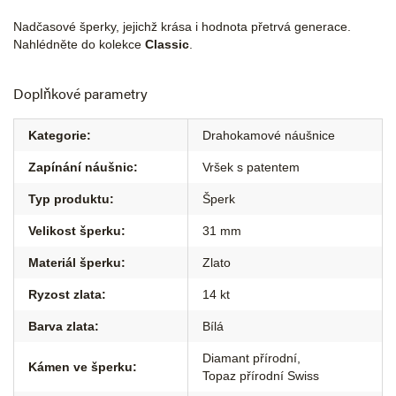
Nadčasové šperky, jejichž krása i hodnota přetrvá generace.
Nahlédněte do kolekce
Classic
.
Doplňkové parametry
Kategorie
:
Drahokamové náušnice
Zapínání náušnic
:
Vršek s patentem
Typ produktu
:
Šperk
Velikost šperku
:
31 mm
Materiál šperku
:
Zlato
Ryzost zlata
:
14 kt
Barva zlata
:
Bílá
Diamant přírodní
,
Kámen ve šperku
:
Topaz přírodní Swiss