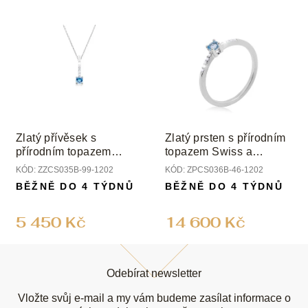
Zlatý přívěsek s
Zlatý prsten s přírodním
přírodním topazem
topazem Swiss a
Swiss a diamanty
diamanty
KÓD:
ZZCS035B-99-1202
KÓD:
ZPCS036B-46-1202
BĚŽNĚ DO 4 TÝDNŮ
BĚŽNĚ DO 4 TÝDNŮ
5 450 Kč
14 600 Kč
Z
á
Odebírat newsletter
p
a
Vložte svůj e-mail a my vám budeme zasílat informace o