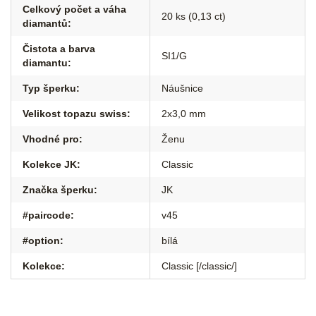
Celkový počet a váha
20 ks (0,13 ct)
diamantů
:
Čistota a barva
SI1/G
diamantu
:
Typ šperku
:
Náušnice
Velikost topazu swiss
:
2x3,0 mm
Vhodné pro
:
Ženu
Kolekce JK
:
Classic
Značka šperku
:
JK
#paircode
:
v45
#option
:
bílá
Kolekce
:
Classic [/classic/]