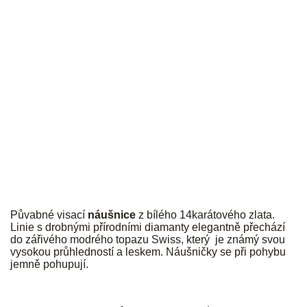
JK
Půvabné visací
náušnice
z bílého 14karátového zlata.
Linie s drobnými přírodními diamanty elegantně přechází
do zářivého modrého topazu Swiss, který je známý svou
vysokou průhledností a leskem. Náušničky se při pohybu
jemně pohupují.