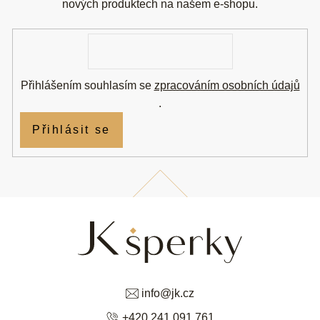
t
nových produktech na našem e-shopu.
í
E-
mail
Přihlášením souhlasím se
zpracováním osobních údajů
.
Přihlásit se
info
@
jk.cz
+420 241 091 761