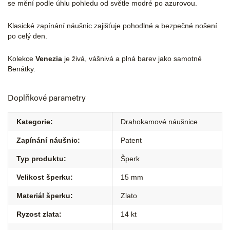
se mění podle úhlu pohledu od světle modré po azurovou.
Klasické zapínání náušnic zajišťuje pohodlné a bezpečné nošení
po celý den.
Kolekce
Venezia
je živá, vášnivá a plná barev jako samotné
Benátky.
Doplňkové parametry
Kategorie
:
Drahokamové náušnice
Zapínání náušnic
:
Patent
Typ produktu
:
Šperk
Velikost šperku
:
15 mm
Materiál šperku
:
Zlato
Ryzost zlata
:
14 kt