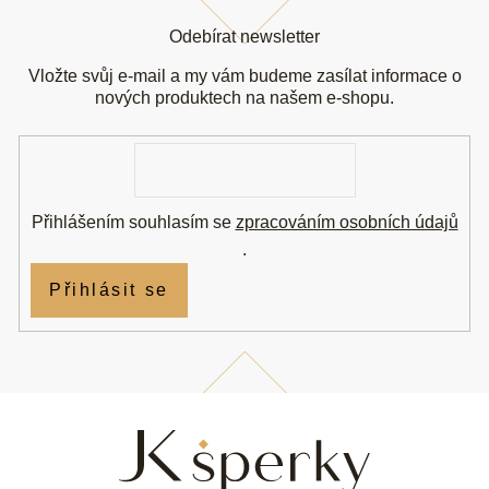
Z
á
Odebírat newsletter
p
a
Vložte svůj e-mail a my vám budeme zasílat informace o
t
nových produktech na našem e-shopu.
í
E-
mail
Přihlášením souhlasím se
zpracováním osobních údajů
.
Přihlásit se