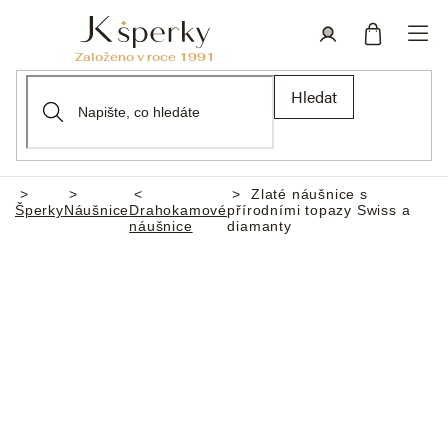
Přejít
na
obsah
Nákupní
Přihlášení
Hledat
košík
Zlaté náušnice s
Domů
Šperky
Náušnice
Drahokamové
přírodními topazy Swiss a
náušnice
diamanty