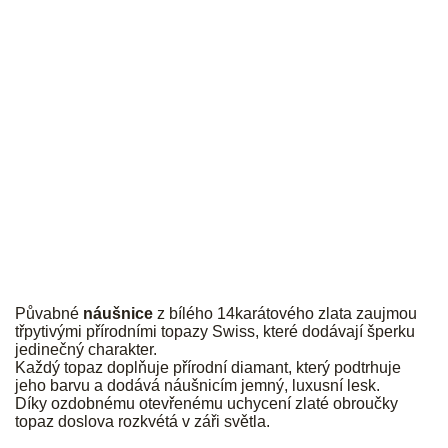
JK
Půvabné
náušnice
z bílého 14karátového zlata zaujmou
třpytivými přírodními topazy Swiss, které dodávají šperku
jedinečný charakter.
Každý topaz doplňuje přírodní diamant, který podtrhuje
jeho barvu a dodává náušnicím jemný, luxusní lesk.
Díky ozdobnému otevřenému uchycení zlaté obroučky
topaz doslova rozkvétá v záři světla.