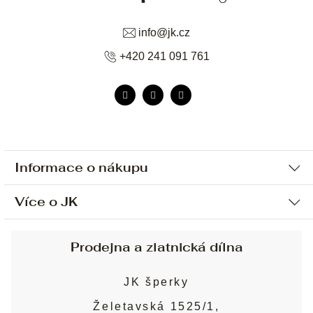
info
@
jk.cz
+420 241 091 761
Informace o nákupu
Více o JK
Ochrana osobních údajů
Způsob platby a dopravy
Náš příběh
Prodejna a zlatnická dílna
Sjednání osobní schůzky
Náš tým
Obchodní podmínky
JK šperky
Design a výroba
Puncovní značky
Želetavská 1525/1,
Služby