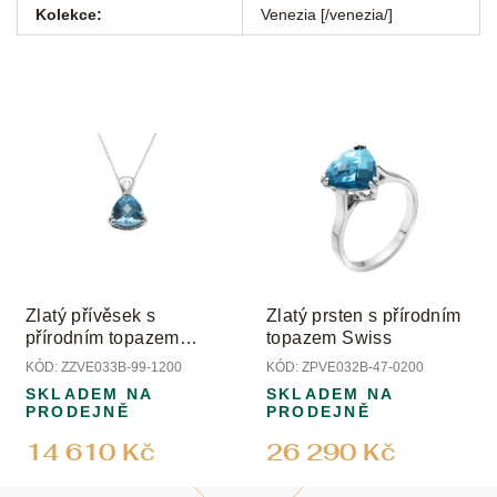
Kolekce
:
Venezia [/venezia/]
Zlatý přívěsek s
Zlatý prsten s přírodním
přírodním topazem
topazem Swiss
Swiss a diamantem
KÓD:
ZZVE033B-99-1200
KÓD:
ZPVE032B-47-0200
SKLADEM NA
SKLADEM NA
PRODEJNĚ
PRODEJNĚ
14 610 Kč
26 290 Kč