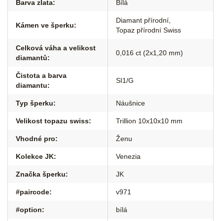
Barva zlata
:
Bílá
Diamant přírodní
,
Kámen ve šperku
:
Topaz přírodní Swiss
Celková váha a velikost
0,016 ct (2x1,20 mm)
diamantů
:
Čistota a barva
SI1/G
diamantu
:
Typ šperku
:
Náušnice
Velikost topazu swiss
:
Trillion 10x10x10 mm
Vhodné pro
:
Ženu
Kolekce JK
:
Venezia
Značka šperku
:
JK
#paircode
:
v971
#option
:
bílá