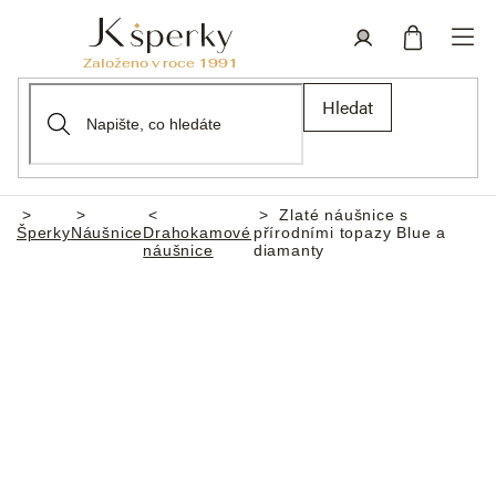
Přejít
na
obsah
Nákupní
Přihlášení
Hledat
košík
Zlaté náušnice s
Domů
Šperky
Náušnice
Drahokamové
přírodními topazy Blue a
náušnice
diamanty