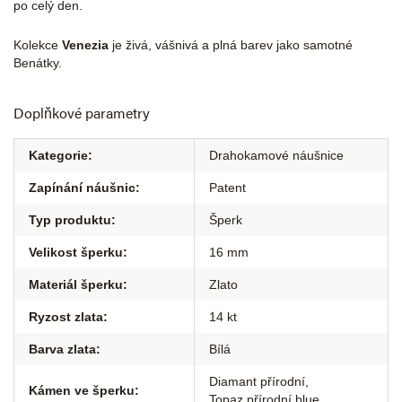
po celý den.
Kolekce
Venezia
je živá, vášnivá a plná barev jako samotné
Benátky.
Doplňkové parametry
Kategorie
:
Drahokamové náušnice
Zapínání náušnic
:
Patent
Typ produktu
:
Šperk
Velikost šperku
:
16 mm
Materiál šperku
:
Zlato
Ryzost zlata
:
14 kt
Barva zlata
:
Bílá
Diamant přírodní
,
Kámen ve šperku
:
Topaz přírodní blue