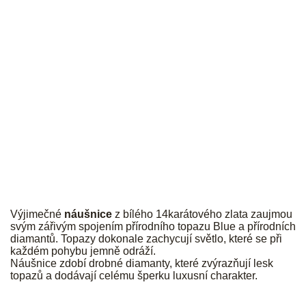
JK
Výjimečné
náušnice
z bílého 14karátového zlata zaujmou
svým zářivým spojením přírodního topazu Blue a přírodních
diamantů. Topazy dokonale zachycují světlo, které se při
každém pohybu jemně odráží.
Náušnice zdobí drobné diamanty, které zvýrazňují lesk
topazů a dodávají celému šperku luxusní charakter.