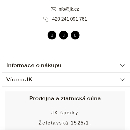
info
@
jk.cz
+420 241 091 761
Informace o nákupu
Více o JK
Ochrana osobních údajů
Způsob platby a dopravy
Náš příběh
Prodejna a zlatnická dílna
Sjednání osobní schůzky
Náš tým
Obchodní podmínky
JK šperky
Design a výroba
Puncovní značky
Želetavská 1525/1,
Služby