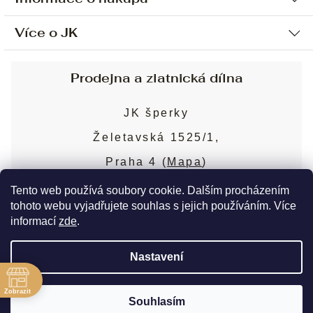
Více o JK
Ochrana osobních údajů
Způsob platby a dopravy
Náš příběh
Prodejna a zlatnická dílna
Sjednání osobní schůzky
Náš tým
Obchodní podmínky
JK šperky
Design a výroba
Puncovní značky
Želetavská 1525/1,
Služby
Cookies
Praha 4 (
Mapa
)
Blog
Více o prodejně
Nejčastější dotazy
Tento web používá soubory cookie. Dalším procházením
tohoto webu vyjadřujete souhlas s jejich používáním. Více
informací
zde
.
Copyright 2026
JK šperky
. Všechna práva
Nastavení
vyhrazena.
Upravit nastavení cookies
ě
Zobrazit
Souhlasím
Vytvořil Shoptet Premium