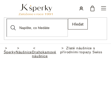
Přejít
na
obsah
Nákupní
Přihlášení
Hledat
košík
Zlaté náušnice s
Domů
Šperky
Náušnice
Drahokamové
přírodními topazy Swiss
náušnice