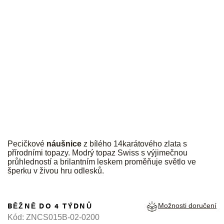
JK
Pecičkové
náušnice
z bílého 14karátového zlata s
přírodními topazy. Modrý topaz Swiss s výjimečnou
průhledností a brilantním leskem proměňuje světlo ve
šperku v živou hru odlesků.
BĚŽNĚ DO 4 TÝDNŮ
Možnosti doručení
Kód:
ZNCS015B-02-0200