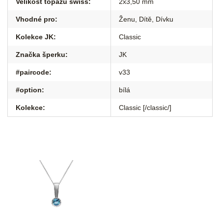
Velikost topazu swiss
:
2x3,50 mm
Vhodné pro
:
Ženu
,
Dítě
,
Dívku
Kolekce JK
:
Classic
Značka šperku
:
JK
#paircode
:
v33
#option
:
bílá
Kolekce
:
Classic [/classic/]