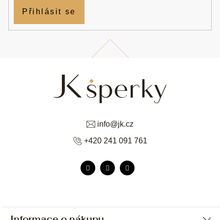
Přihlásit se
info
@
jk.cz
+420 241 091 761
Informace o nákupu