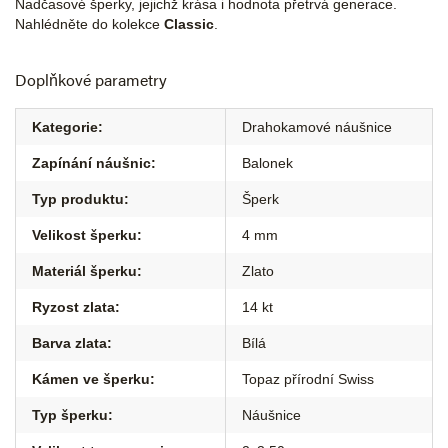
Nadčasové šperky, jejichž krása i hodnota přetrvá generace.
Nahlédněte do kolekce
Classic
.
Doplňkové parametry
Kategorie
:
Drahokamové náušnice
Zapínání náušnic
:
Balonek
Typ produktu
:
Šperk
Velikost šperku
:
4 mm
Materiál šperku
:
Zlato
Ryzost zlata
:
14 kt
Barva zlata
:
Bílá
Kámen ve šperku
:
Topaz přírodní Swiss
Typ šperku
:
Náušnice