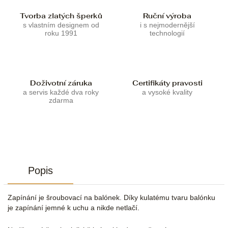
Tvorba zlatých šperků
Ruční výroba
s vlastním designem od
i s nejmodernější
roku 1991
technologií
Doživotní záruka
Certifikáty pravosti
a servis každé dva roky
a vysoké kvality
zdarma
Popis
Zapínání je šroubovací na balónek. Díky kulatému tvaru balónku
je zapínání jemné k uchu a nikde netlačí.