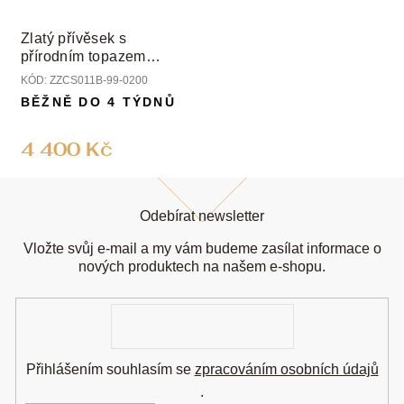
Zlatý přívěsek s
přírodním topazem
Swiss
KÓD:
ZZCS011B-99-0200
BĚŽNĚ DO 4 TÝDNŮ
4 400 Kč
Z
á
Odebírat newsletter
p
a
Vložte svůj e-mail a my vám budeme zasílat informace o
t
nových produktech na našem e-shopu.
í
E-
mail
Přihlášením souhlasím se
zpracováním osobních údajů
.