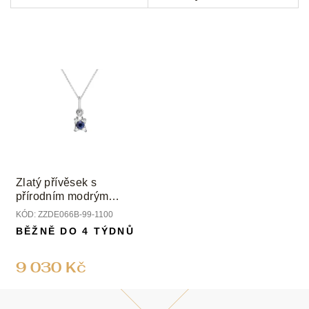
Zlatý přívěsek s
přírodním modrým
safírem a diamanty
KÓD:
ZZDE066B-99-1100
BĚŽNĚ DO 4 TÝDNŮ
9 030 Kč
Z