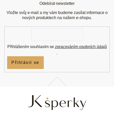
á
Odebírat newsletter
p
a
Vložte svůj e-mail a my vám budeme zasílat informace o
t
nových produktech na našem e-shopu.
í
E-
mail
Přihlášením souhlasím se
zpracováním osobních údajů
.
Přihlásit se