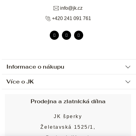
info
@
jk.cz
+420 241 091 761
Informace o nákupu
Více o JK
Ochrana osobních údajů
Způsob platby a dopravy
Náš příběh
Prodejna a zlatnická dílna
Sjednání osobní schůzky
Náš tým
Obchodní podmínky
JK šperky
Design a výroba
Puncovní značky
Želetavská 1525/1,
Služby
Cookies