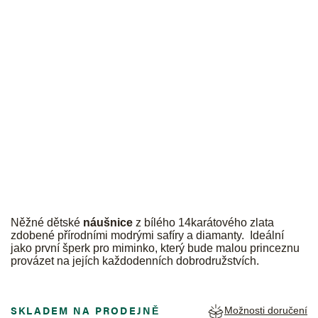
JK
Něžné dětské
náušnice
z bílého 14karátového zlata
zdobené přírodními modrými safíry a diamanty. Ideální
jako první šperk pro miminko, který bude malou princeznu
provázet na jejích každodenních dobrodružstvích.
SKLADEM NA PRODEJNĚ
Možnosti doručení