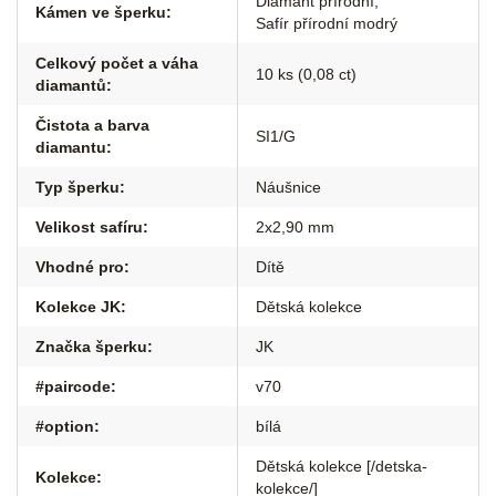
Diamant přírodní
,
Kámen ve šperku
:
Safír přírodní modrý
Celkový počet a váha
10 ks (0,08 ct)
diamantů
:
Čistota a barva
SI1/G
diamantu
:
Typ šperku
:
Náušnice
Velikost safíru
:
2x2,90 mm
Vhodné pro
:
Dítě
Kolekce JK
:
Dětská kolekce
Značka šperku
:
JK
#paircode
:
v70
#option
:
bílá
Dětská kolekce [/detska-
Kolekce
:
kolekce/]