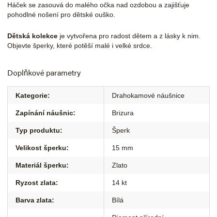
Háček se zasouvá do malého očka nad ozdobou a zajišťuje
pohodlné nošení pro dětské ouško.
Dětská kolekce
je vytvořena pro radost dětem a z lásky k nim.
Objevte šperky, které potěší malé i velké srdce.
Doplňkové parametry
Kategorie
:
Drahokamové náušnice
Zapínání náušnic
:
Brizura
Typ produktu
:
Šperk
Velikost šperku
:
15 mm
Materiál šperku
:
Zlato
Ryzost zlata
:
14 kt
Barva zlata
:
Bílá