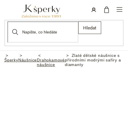
Přejít
na
obsah
Nákupní
Přihlášení
Hledat
košík
Zlaté dětské náušnice s
Domů
Šperky
Náušnice
Drahokamové
přírodními modrými safíry a
náušnice
diamanty