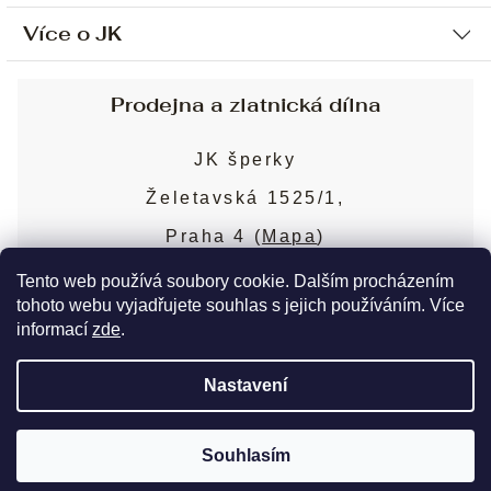
Více o JK
Ochrana osobních údajů
Způsob platby a dopravy
Náš příběh
Prodejna a zlatnická dílna
Sjednání osobní schůzky
Náš tým
Obchodní podmínky
JK šperky
Design a výroba
Puncovní značky
Želetavská 1525/1,
Služby
Cookies
Praha 4 (
Mapa
)
Blog
Více o prodejně
Nejčastější dotazy
Tento web používá soubory cookie. Dalším procházením
tohoto webu vyjadřujete souhlas s jejich používáním. Více
informací
zde
.
Copyright 2026
JK šperky
. Všechna práva
Nastavení
vyhrazena.
Upravit nastavení cookies
Souhlasím
Vytvořil Shoptet Premium