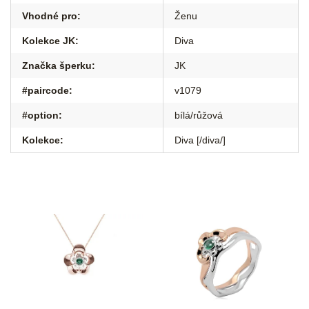
Vhodné pro
:
Ženu
Kolekce JK
:
Diva
Značka šperku
:
JK
#paircode
:
v1079
#option
:
bílá/růžová
Kolekce
:
Diva [/diva/]