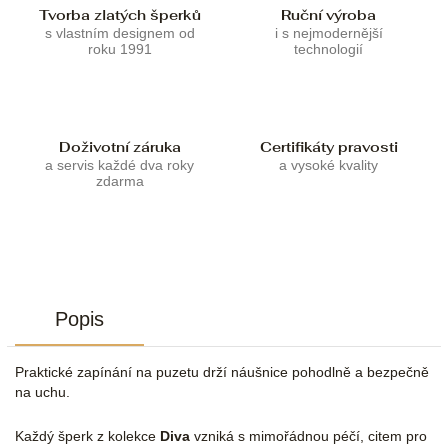
Tvorba zlatých šperků
Ruční výroba
s vlastním designem od
i s nejmodernější
roku 1991
technologií
Doživotní záruka
Certifikáty pravosti
a servis každé dva roky
a vysoké kvality
zdarma
Popis
Praktické zapínání na puzetu drží náušnice pohodlně a bezpečně
na uchu.
Každý šperk z kolekce
Diva
vzniká s mimořádnou péčí, citem pro