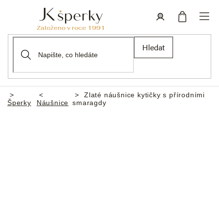
Přejít
na
obsah
Nákupní
Přihlášení
Hledat
košík
Zlaté náušnice kytičky s přírodními
Domů
Šperky
Náušnice
smaragdy