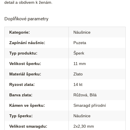
detail a obdivem k ženám.
Doplňkové parametry
Kategorie
:
Náušnice
Zapínání náušnic
:
Puzeta
Typ produktu
:
Šperk
Velikost šperku
:
11 mm
Materiál šperku
:
Zlato
Ryzost zlata
:
14 kt
Barva zlata
:
Růžová
,
Bílá
Kámen ve šperku
:
Smaragd přírodní
Typ šperku
:
Náušnice
Velikost smaragdu
:
2x2,30 mm