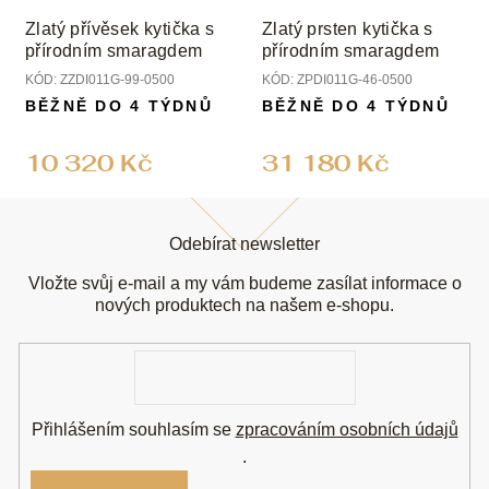
Zlatý přívěsek kytička s
Zlatý prsten kytička s
přírodním smaragdem
přírodním smaragdem
KÓD:
ZZDI011G-99-0500
KÓD:
ZPDI011G-46-0500
BĚŽNĚ DO 4 TÝDNŮ
BĚŽNĚ DO 4 TÝDNŮ
10 320 Kč
31 180 Kč
Z
á
Odebírat newsletter
p
a
Vložte svůj e-mail a my vám budeme zasílat informace o
t
nových produktech na našem e-shopu.
í
E-
mail
Přihlášením souhlasím se
zpracováním osobních údajů
.