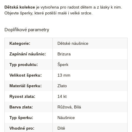
Dětská kolekce
je vytvořena pro radost dětem a z lásky k nim.
Objevte šperky, které potěší malé i velké srdce.
Doplňkové parametry
Kategorie
:
Dětské náušnice
Zapínání náušnic
:
Brizura
Typ produktu
:
Šperk
Velikost šperku
:
13 mm
Materiál šperku
:
Zlato
Ryzost zlata
:
14 kt
Barva zlata
:
Růžová
,
Bílá
Typ šperku
:
Náušnice
Vhodné pro
:
Dítě