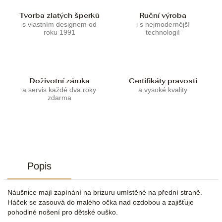
Tvorba zlatých šperků
Ruční výroba
s vlastním designem od
i s nejmodernější
roku 1991
technologií
Doživotní záruka
Certifikáty pravosti
a servis každé dva roky
a vysoké kvality
zdarma
Popis
Náušnice mají zapínání na brizuru umístěné na přední straně.
Háček se zasouvá do malého očka nad ozdobou a zajišťuje
pohodlné nošení pro dětské ouško.