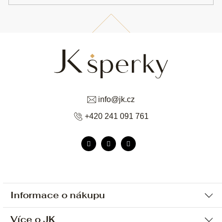
info
@
jk.cz
+420 241 091 761
Informace o nákupu
Více o JK
Ochrana osobních údajů