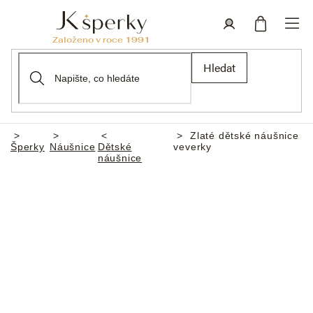
Přejít
na
obsah
Nákupní
Přihlášení
Hledat
košík
Zlaté dětské náušnice
Domů
Šperky
Náušnice
Dětské
veverky
náušnice