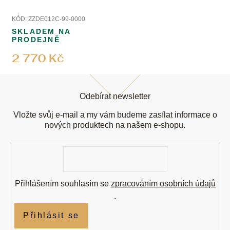
KÓD:
ZZDE012C-99-0000
SKLADEM NA
PRODEJNĚ
2 770 Kč
Z
á
Odebírat newsletter
p
a
Vložte svůj e-mail a my vám budeme zasílat informace o
t
nových produktech na našem e-shopu.
í
E-
mail
Přihlášením souhlasím se
zpracováním osobních údajů
.
Přihlásit se