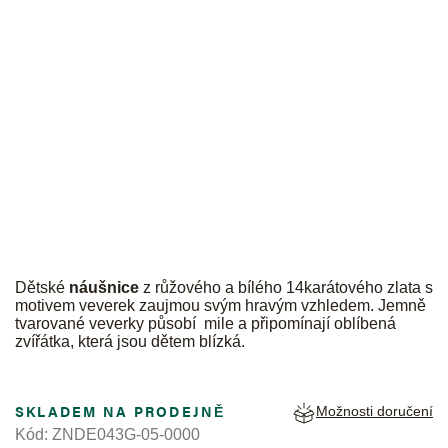
JK
Dětské
náušnice
z růžového a bílého 14karátového zlata s
motivem veverek zaujmou svým hravým vzhledem. Jemně
tvarované veverky působí mile a připomínají oblíbená
zvířátka, která jsou dětem blízká.
SKLADEM NA PRODEJNĚ
Možnosti doručení
Kód:
ZNDE043G-05-0000