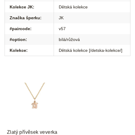
Kolekce JK
:
Dětská kolekce
Značka šperku
:
JK
#paircode
:
v57
#option
:
bílá/růžová
Kolekce
:
Dětská kolekce [/detska-kolekce/]
Zlatý přívěsek veverka