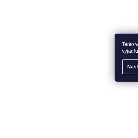
Tento 
vyjadřu
Nast