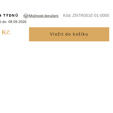
4 TÝDNŮ
Kód:
ZNTR001E-01-0000
Možnosti doručení
t do:
08.09.2026
Měrná
 Kč
cena: