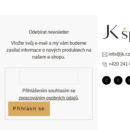
á
p
a
t
í
Odebírat newsletter
Vložte svůj e-mail a my vám budeme
zasílat informace o nových produktech na
info
@
jk.cz
našem e-shopu.
+420 241 
E-
mail
Přihlášením souhlasím se
zpracováním osobních údajů
.
Přihlásit se