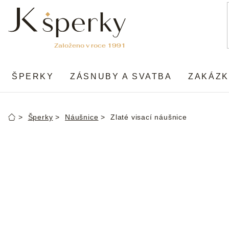
Přejít
na
obsah
ŠPERKY
ZÁSNUBY A SVATBA
ZAKÁZK
Šperky
Náušnice
Zlaté visací náušnice
Domů