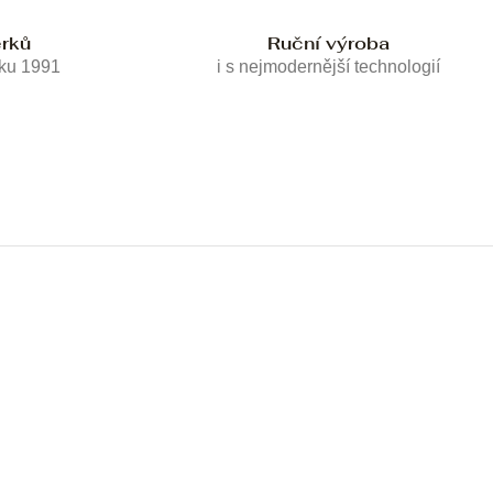
erků
Ruční výroba
oku 1991
i s nejmodernější technologií