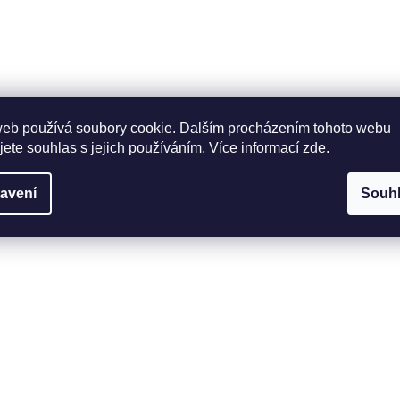
web používá soubory cookie. Dalším procházením tohoto webu
jete souhlas s jejich používáním. Více informací
zde
.
avení
Souh