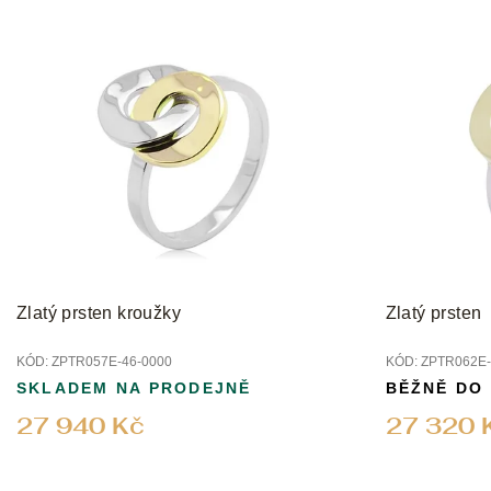
Zlatý prsten kroužky
Zlatý prsten
KÓD:
ZPTR057E-46-0000
KÓD:
ZPTR062E-
SKLADEM NA PRODEJNĚ
BĚŽNĚ DO
27 940 Kč
27 320 
Z