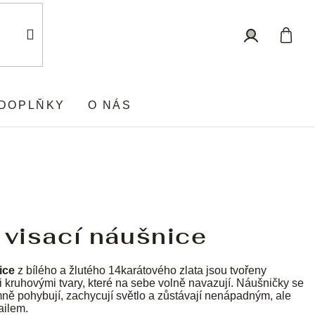
Nákup
Přihlášení
košík
DOPLŇKY
O NÁS
 visací náušnice
ice
z bílého a žlutého 14karátového zlata jsou tvořeny
kruhovými tvary, které na sebe volně navazují. Náušničky se
mně pohybují, zachycují světlo a zůstávají nenápadným, ale
ailem.