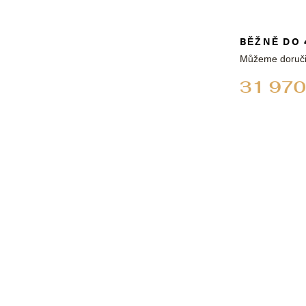
BĚŽNĚ DO 
Můžeme doruči
31 970