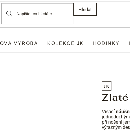
Hledat
OVÁ VÝROBA
KOLEKCE JK
HODINKY
JK
Zlaté
Visací
náušn
jednoduchými 
při nošení je
výrazným det