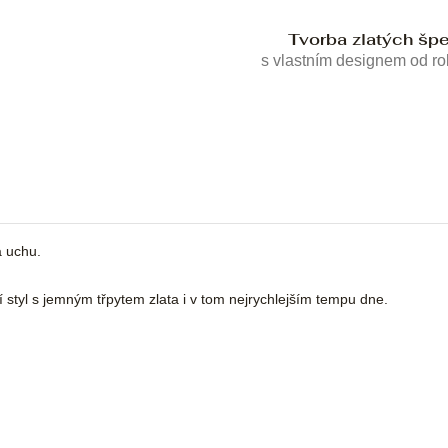
Tvorba zlatých šp
s vlastním designem od r
a uchu.
ní styl s jemným třpytem zlata i v tom nejrychlejším tempu dne.