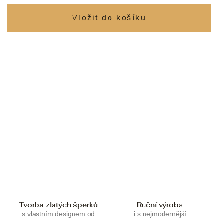
Tvorba zlatých šperků
Ruční výroba
s vlastním designem od
i s nejmodernější