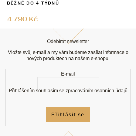
BĚŽNĚ DO 4 TÝDNŮ
4 790 Kč
Z
á
Odebírat newsletter
p
a
Vložte svůj e-mail a my vám budeme zasílat informace o
t
nových produktech na našem e-shopu.
í
E-mail
Přihlášením souhlasím se
zpracováním osobních údajů
.
Přihlásit se