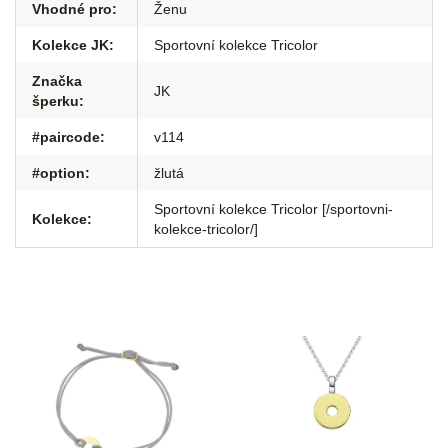
Vhodné pro
:
Ženu
Kolekce JK
:
Sportovní kolekce Tricolor
Značka
JK
šperku
:
#paircode
:
v114
#option
:
žlutá
Sportovní kolekce Tricolor [/sportovni-
Kolekce
:
kolekce-tricolor/]