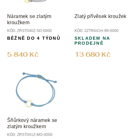
Náramek se zlatým
Zlatý přívěsek kroužek
kroužkem
KÓD:
ZRST040Z-SD-0000
KÓD:
ZZTR041H-99-0000
BĚŽNĚ DO 4 TÝDNŮ
SKLADEM NA
PRODEJNĚ
5 840 Kč
13 680 Kč
Šňůrkový náramek se
zlatým kroužkem
KÓD:
ZRST041Z-MO-0000