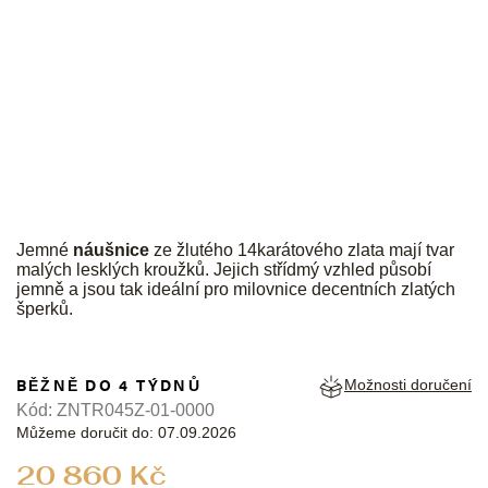
JK
Jemné
náušnice
ze žlutého 14karátového zlata mají tvar
malých lesklých kroužků. Jejich střídmý vzhled působí
jemně a jsou tak ideální pro milovnice decentních zlatých
šperků.
BĚŽNĚ DO 4 TÝDNŮ
Možnosti doručení
Kód:
ZNTR045Z-01-0000
Můžeme doručit do:
07.09.2026
Měrná
20 860 Kč
cena: