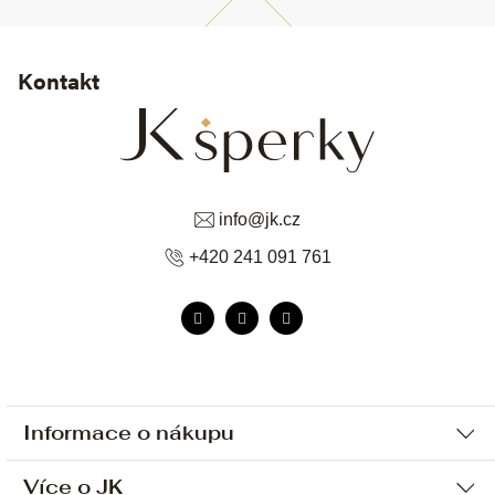
Kontakt
info
@
jk.cz
+420 241 091 761
Informace o nákupu
Více o JK
Ochrana osobních údajů