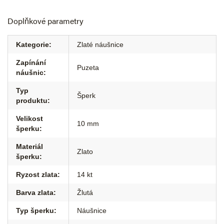
Doplňkové parametry
Kategorie
:
Zlaté náušnice
Zapínání
Puzeta
náušnic
:
Typ
Šperk
produktu
:
Velikost
10 mm
šperku
:
Materiál
Zlato
šperku
:
Ryzost zlata
:
14 kt
Barva zlata
:
Žlutá
Typ šperku
:
Náušnice