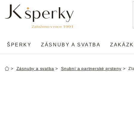
Přejít
na
obsah
ŠPERKY
ZÁSNUBY A SVATBA
ZAKÁZK
Zásnuby a svatba
Snubní a partnerské prsteny
Zl
Domů