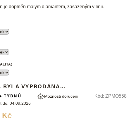
n je doplněn malým diamantem, zasazeným v linii.
ALITA)
A BYLA VYPRODÁNA…
4 TÝDNŮ
Kód:
ZPMO558
Možnosti doručení
t do:
04.09.2026
Měrná
 Kč
cena: