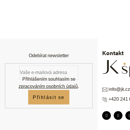
Z
á
p
a
t
í
Kontakt
Odebírat newsletter
Přihlášením souhlasím se
zpracováním osobních údajů
.
info
@
jk.cz
Přihlásit se
+420 241 