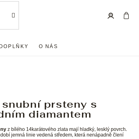
Nákup
Přihlášení
košík
DOPLŇKY
O NÁS
 snubní prsteny s
odním diamantem
eny
z bílého 14karátového zlata mají hladký, lesklý povrch.
dobí jemná linie vedená středem, která nenápadně člení