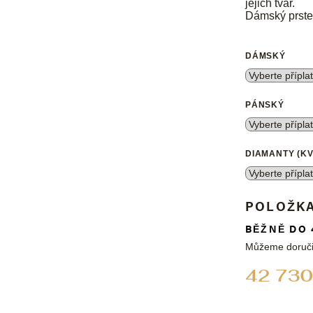
jejich tvar.
Dámský prste
DÁMSKÝ
PÁNSKÝ
DIAMANTY (KV
POLOŽK
BĚŽNĚ DO 
Můžeme doruči
42 730