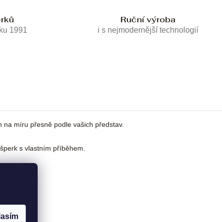
erků
Ruční výroba
oku 1991
i s nejmodernější technologií
gn na míru přesně podle vašich představ.
šperk s vlastním příběhem.
lasím