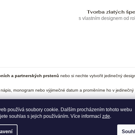
Tvorba zlatých šp
s vlastním designem od r
ních a partnerských prstenů
nebo si nechte vytvořit jedinečný desi
 nápis, monogram nebo výjimečné datum a proměníme ho v jedinečný 
web používá soubory cookie. Dalším procházením tohoto webu
jete souhlas s jejich používáním. Více informací
zde
.
avení
Souh