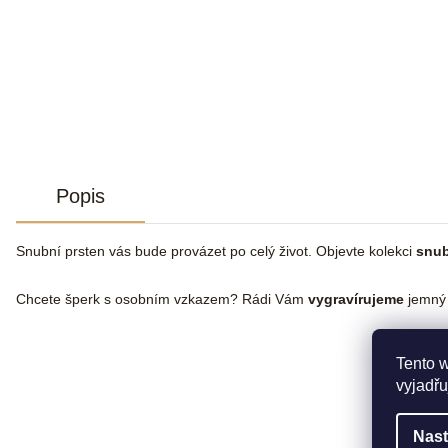
Popis
Snubní prsten vás bude provázet po celý život. Objevte kolekci
snub
Chcete šperk s osobním vzkazem? Rádi Vám
vygravírujeme
jemný
Tento 
vyjadřu
Nast