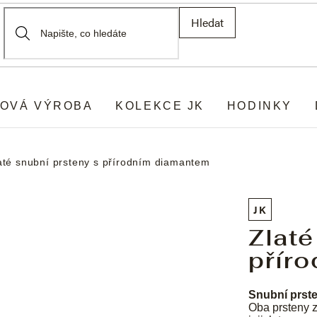
Hledat
OVÁ VÝROBA
KOLEKCE JK
HODINKY
até snubní prsteny s přírodním diamantem
JK
Zlaté
přír
Snubní prst
Oba prsteny z